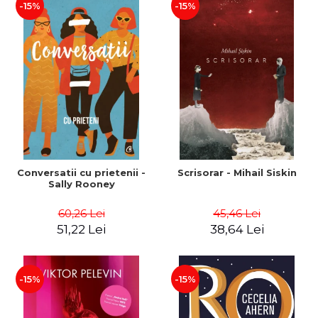
-15%
-15%
Conversatii cu prietenii -
Scrisorar - Mihail Siskin
Sally Rooney
60,26 Lei
45,46 Lei
51,22 Lei
38,64 Lei
-15%
-15%