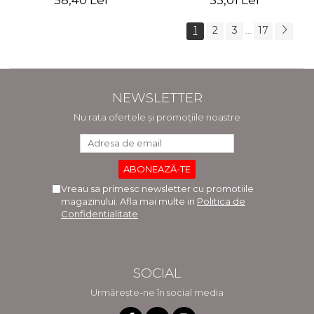
58,40 Lei
53,01 Lei
1
2
3
17
...
NEWSLETTER
Nu rata ofertele și promoțiile noastre
Vreau sa primesc newsletter cu promotiile
magazinului. Afla mai multe in
Politica de
Confidentialitate
SOCIAL
Urmărește-ne în social media