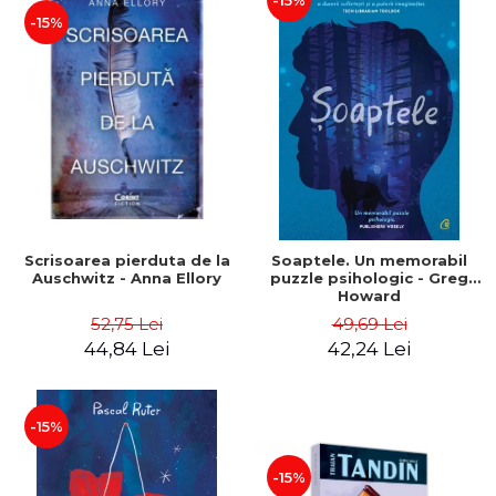
-15%
-15%
Scrisoarea pierduta de la
Soaptele. Un memorabil
Auschwitz - Anna Ellory
puzzle psihologic - Greg
Howard
52,75 Lei
49,69 Lei
44,84 Lei
42,24 Lei
-15%
-15%