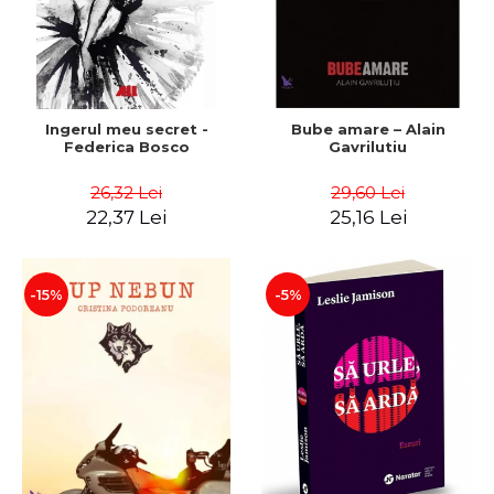
Ingerul meu secret -
Bube amare – Alain
Federica Bosco
Gavrilutiu
26,32 Lei
29,60 Lei
22,37 Lei
25,16 Lei
-15%
-5%