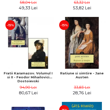
58,04 Lei
63,32 Lei
49,33 Lei
53,82 Lei
-15%
-15%
Fratii Karamazov. Volumul I
Ratiune si simtire - Jane
si II - Feodor Mihailovici
Austen
Dostoievski
94,90 Lei
33,83 Lei
80,67 Lei
28,76 Lei