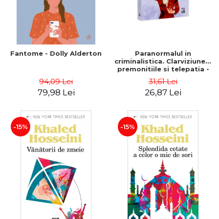
Fantome - Dolly Alderton
Paranormalul in
criminalistica. Clarviziunea,
premonitiile si telepatia -
Traian Tandin
94,09 Lei
31,61 Lei
79,98 Lei
26,87 Lei
-15%
-15%