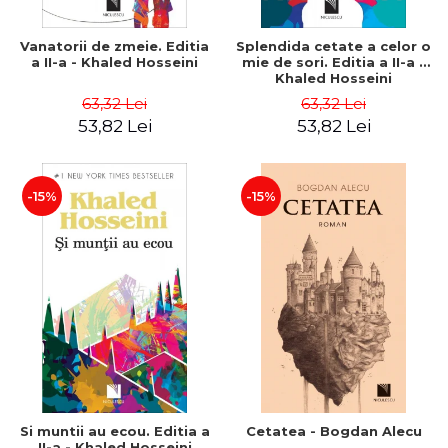
Vanatorii de zmeie. Editia
Splendida cetate a celor o
a II-a - Khaled Hosseini
mie de sori. Editia a II-a -
Khaled Hosseini
63,32 Lei
63,32 Lei
53,82 Lei
53,82 Lei
-15%
-15%
Si muntii au ecou. Editia a
Cetatea - Bogdan Alecu
II-a - Khaled Hosseini