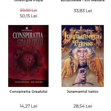
Gheorghe Popa
ascunselea - Em Madara
59,00 Lei
33,83 Lei
50,15 Lei
Conspiratia Graalului
Juramantul tainic
14,27 Lei
28,54 Lei