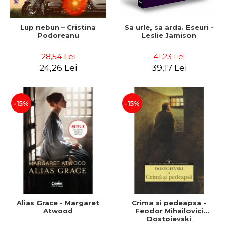
Lup nebun – Cristina
Sa urle, sa arda. Eseuri -
Podoreanu
Leslie Jamison
28,54 Lei
41,23 Lei
24,26 Lei
39,17 Lei
-15%
-15%
Alias Grace - Margaret
Crima si pedeapsa -
Atwood
Feodor Mihailovici
Dostoievski