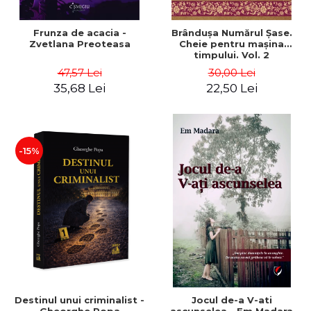
Frunza de acacia -
Brânduşa Numărul Şase.
Zvetlana Preoteasa
Cheie pentru maşina
timpului. Vol. 2
47,57 Lei
30,00 Lei
35,68 Lei
22,50 Lei
-15%
Destinul unui criminalist -
Jocul de-a V-ati