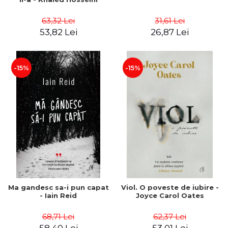
63,32 Lei
31,61 Lei
53,82 Lei
26,87 Lei
-15%
-15%
Ma gandesc sa-i pun capat
Viol. O poveste de iubire -
- Iain Reid
Joyce Carol Oates
68,71 Lei
62,37 Lei