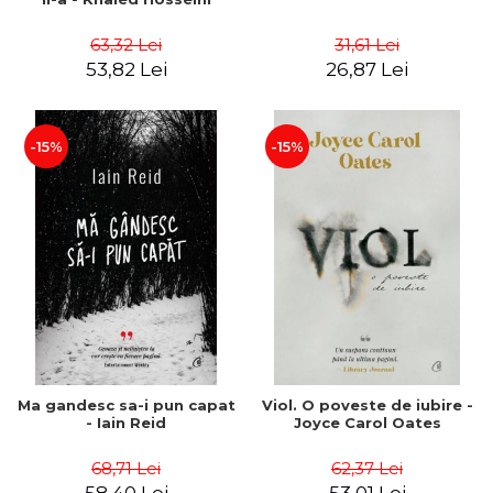
63,32 Lei
31,61 Lei
53,82 Lei
26,87 Lei
-15%
-15%
Ma gandesc sa-i pun capat
Viol. O poveste de iubire -
- Iain Reid
Joyce Carol Oates
68,71 Lei
62,37 Lei