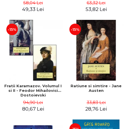
58,04 Lei
63,32 Lei
49,33 Lei
53,82 Lei
-15%
-15%
Fratii Karamazov. Volumul I
Ratiune si simtire - Jane
si II - Feodor Mihailovici
Austen
Dostoievski
94,90 Lei
33,83 Lei
80,67 Lei
28,76 Lei