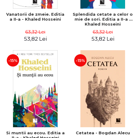
Vanatorii de zmeie. Editia
Splendida cetate a celor o
a II-a - Khaled Hosseini
mie de sori. Editia a II-a -
Khaled Hosseini
63,32 Lei
63,32 Lei
53,82 Lei
53,82 Lei
-15%
-15%
Si muntii au ecou. Editia a
Cetatea - Bogdan Alecu
II-a - Khaled Hosseini