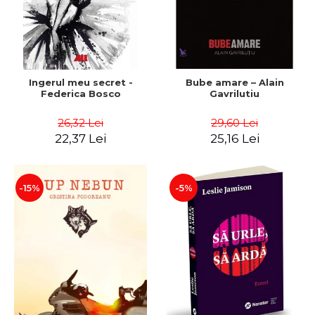
Ingerul meu secret -
Bube amare – Alain
Federica Bosco
Gavrilutiu
26,32 Lei
29,60 Lei
22,37 Lei
25,16 Lei
-15%
-5%