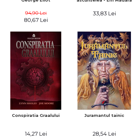
George Eliot
ascunselea - Em Madara
94,90 Lei
33,83 Lei
80,67 Lei
Conspiratia Graalului
Juramantul tainic
14,27 Lei
28,54 Lei