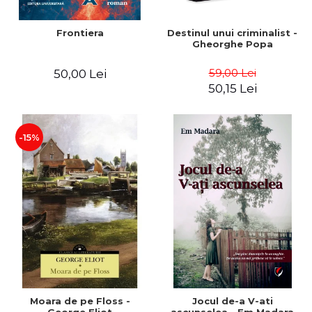
Frontiera
Destinul unui criminalist -
Gheorghe Popa
59,00 Lei
50,00 Lei
50,15 Lei
-15%
Moara de pe Floss -
Jocul de-a V-ati