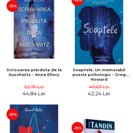
-15%
-15%
Scrisoarea pierduta de la
Soaptele. Un memorabil
Auschwitz - Anna Ellory
puzzle psihologic - Greg
Howard
52,75 Lei
49,69 Lei
44,84 Lei
42,24 Lei
-15%
-15%