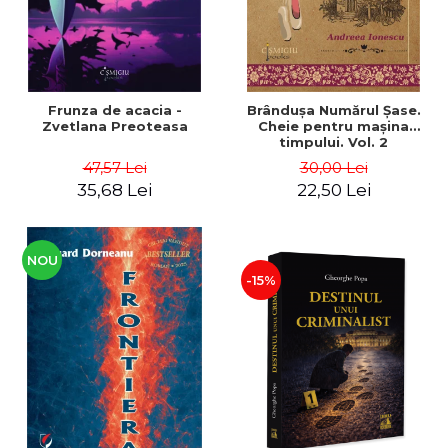
Frunza de acacia -
Brânduşa Numărul Şase.
Zvetlana Preoteasa
Cheie pentru maşina
timpului. Vol. 2
47,57 Lei
30,00 Lei
35,68 Lei
22,50 Lei
NOU
-15%