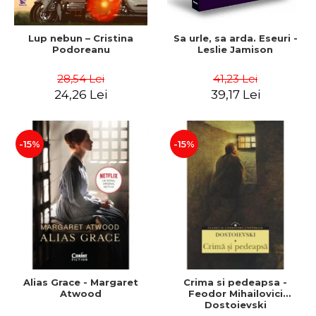
Lup nebun – Cristina
Sa urle, sa arda. Eseuri -
Podoreanu
Leslie Jamison
28,54 Lei
41,23 Lei
24,26 Lei
39,17 Lei
-15%
-15%
Alias Grace - Margaret
Crima si pedeapsa -
Atwood
Feodor Mihailovici
Dostoievski