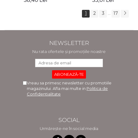
58,40 Lei
53,01 Lei
1
2
3
17
...
NEWSLETTER
Nu rata ofertele și promoțiile noastre
Vreau sa primesc newsletter cu promotiile
magazinului. Afla mai multe in
Politica de
Confidentialitate
SOCIAL
Urmărește-ne în social media