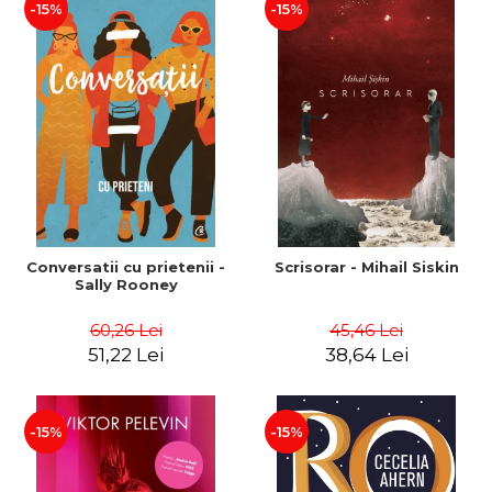
-15%
-15%
Conversatii cu prietenii -
Scrisorar - Mihail Siskin
Sally Rooney
60,26 Lei
45,46 Lei
51,22 Lei
38,64 Lei
-15%
-15%