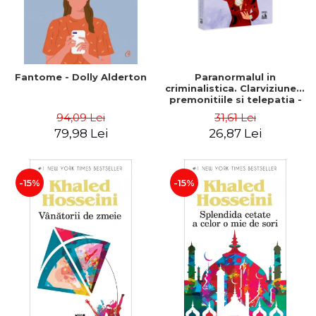
Fantome - Dolly Alderton
Paranormalul in
criminalistica. Clarviziunea,
premonitiile si telepatia -
Traian Tandin
94,09 Lei
31,61 Lei
79,98 Lei
26,87 Lei
-15%
-15%