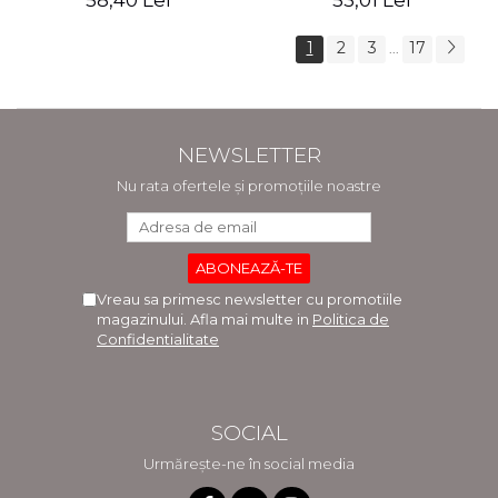
58,40 Lei
53,01 Lei
1
2
3
17
...
NEWSLETTER
Nu rata ofertele și promoțiile noastre
Vreau sa primesc newsletter cu promotiile
magazinului. Afla mai multe in
Politica de
Confidentialitate
SOCIAL
Urmărește-ne în social media