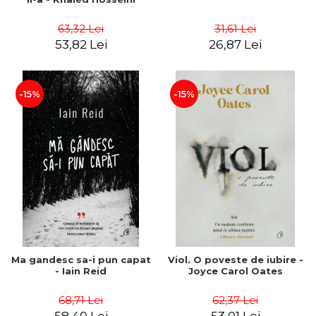
63,32 Lei
31,61 Lei
53,82 Lei
26,87 Lei
-15%
-15%
Ma gandesc sa-i pun capat
Viol. O poveste de iubire -
- Iain Reid
Joyce Carol Oates
68,71 Lei
62,37 Lei