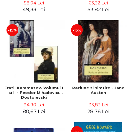
58,04 Lei
63,32 Lei
49,33 Lei
53,82 Lei
-15%
-15%
Fratii Karamazov. Volumul I
Ratiune si simtire - Jane
si II - Feodor Mihailovici
Austen
Dostoievski
94,90 Lei
33,83 Lei
80,67 Lei
28,76 Lei