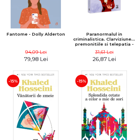
Fantome - Dolly Alderton
Paranormalul in
criminalistica. Clarviziunea,
premonitiile si telepatia -
Traian Tandin
94,09 Lei
31,61 Lei
79,98 Lei
26,87 Lei
-15%
-15%