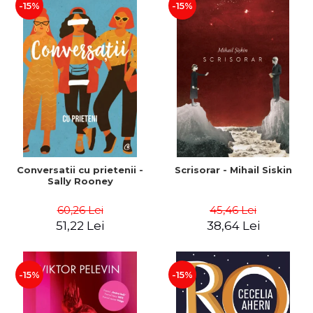
-15%
-15%
Conversatii cu prietenii -
Scrisorar - Mihail Siskin
Sally Rooney
60,26 Lei
45,46 Lei
51,22 Lei
38,64 Lei
-15%
-15%