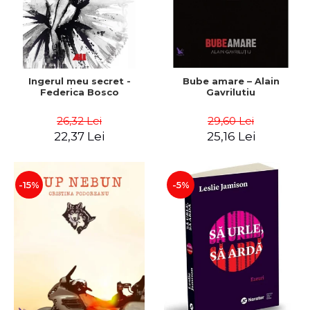
Ingerul meu secret -
Bube amare – Alain
Federica Bosco
Gavrilutiu
26,32 Lei
29,60 Lei
22,37 Lei
25,16 Lei
-15%
-5%