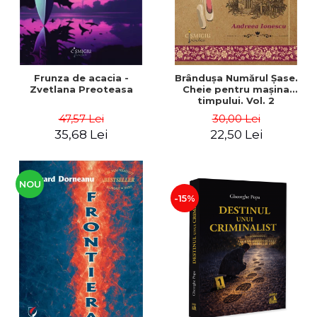
Frunza de acacia -
Brânduşa Numărul Şase.
Zvetlana Preoteasa
Cheie pentru maşina
timpului. Vol. 2
47,57 Lei
30,00 Lei
35,68 Lei
22,50 Lei
NOU
-15%