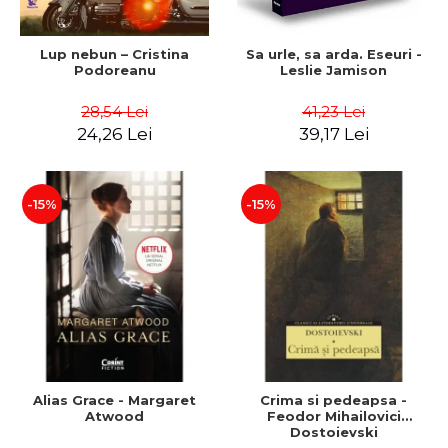
Lup nebun – Cristina
Sa urle, sa arda. Eseuri -
Podoreanu
Leslie Jamison
28,54 Lei
41,23 Lei
24,26 Lei
39,17 Lei
-15%
-15%
Alias Grace - Margaret
Crima si pedeapsa -
Atwood
Feodor Mihailovici
Dostoievski