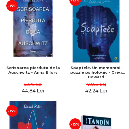
-15%
-15%
Scrisoarea pierduta de la
Soaptele. Un memorabil
Auschwitz - Anna Ellory
puzzle psihologic - Greg
Howard
52,75 Lei
49,69 Lei
44,84 Lei
42,24 Lei
-15%
-15%