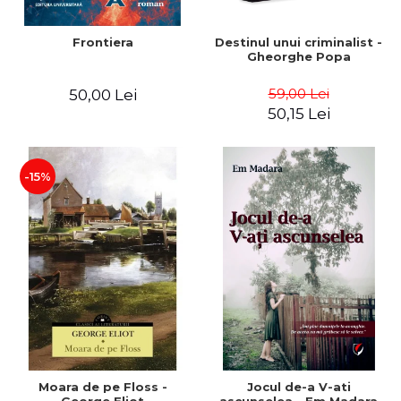
Frontiera
Destinul unui criminalist -
Gheorghe Popa
59,00 Lei
50,00 Lei
50,15 Lei
-15%
Moara de pe Floss -
Jocul de-a V-ati