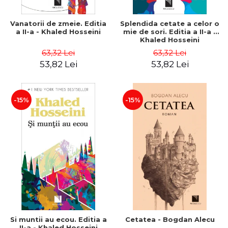
Vanatorii de zmeie. Editia
Splendida cetate a celor o
a II-a - Khaled Hosseini
mie de sori. Editia a II-a -
Khaled Hosseini
63,32 Lei
63,32 Lei
53,82 Lei
53,82 Lei
-15%
-15%
Si muntii au ecou. Editia a
Cetatea - Bogdan Alecu
II-a - Khaled Hosseini