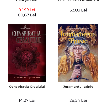
George Eliot
ascunselea - Em Madara
94,90 Lei
33,83 Lei
80,67 Lei
Conspiratia Graalului
Juramantul tainic
14,27 Lei
28,54 Lei