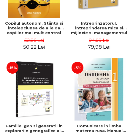
Copilul autonom. Stiinta si
Intreprinzatorul,
intelepciunea de a le da
intreprinderea mica si
copiilor mai mult control
mijlocie si managementul
asupra vietii lor - Dr.
intreprenorial - Ovidiu
52,86 Lei
94,09 Lei
William Stixrud, Ned
Nicolescu, Ciprian
50,22 Lei
79,98 Lei
Johnson
Nicolescu
-15%
-5%
Familie, gen si generatii in
Comunicare in limba
explorarile genografice ale
materna rusa. Manual