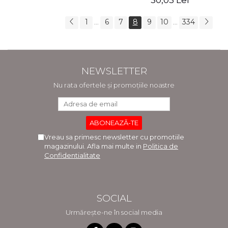
30,03 Lei
1
6
7
8
9
10
334
...
...
NEWSLETTER
Nu rata ofertele și promoțiile noastre
Vreau sa primesc newsletter cu promotiile
magazinului. Afla mai multe in
Politica de
Confidentialitate
SOCIAL
Urmărește-ne în social media