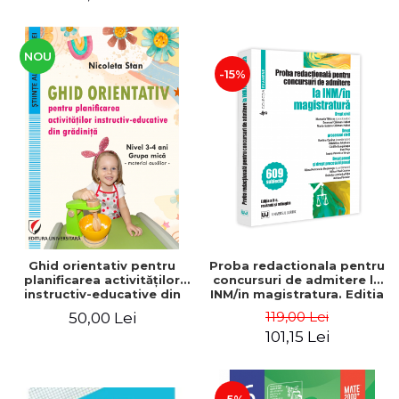
Alexandru Suciu
NOU
-15%
Ghid orientativ pentru
Proba redactionala pentru
planificarea activităţilor
concursuri de admitere la
instructiv-educative din
INM/in magistratura. Editia
grădiniţă. Nivel 3-4 ani.
a II-a, revazuta si adaugita
119,00 Lei
50,00 Lei
Grupa mică. Material
- Alina Petronela
101,15 Lei
auxiliar
Mosneagu, Manuela
Tabaras, Evelina Oprina