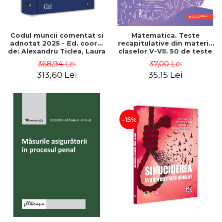
Codul muncii comentat si
Matematica. Teste
adnotat 2025 - Ed. coord.
recapitulative din materia
de: Alexandru Ticlea, Laura
claselor V-VII. 50 de teste
Georgescu, Adelina Dutu
pe modelul Evaluarii
368,94 Lei
37,00 Lei
Nationale - Anton Negrila,
313,60 Lei
35,15 Lei
Maria Negrila
-15%