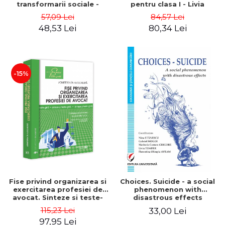
transformarii sociale -
pentru clasa I - Livia
Sorana Mocanu
Neculai
57,09 Lei
84,57 Lei
48,53 Lei
80,34 Lei
-15%
Fise privind organizarea si
Choices. Suicide - a social
exercitarea profesiei de
phenomenon with
avocat. Sinteze si teste-
disastrous effects
grila. Editia a IV-a,
115,23 Lei
33,00 Lei
revazuta si adaugita-
97,95 Lei
Carmen Moldovan,