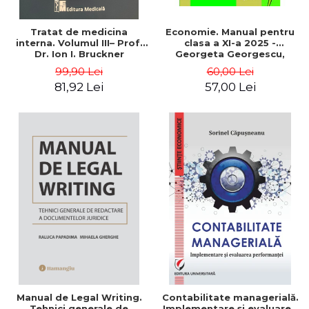
Tratat de medicina
Economie. Manual pentru
interna. Volumul III– Prof.
clasa a XI-a 2025 -
Dr. Ion I. Bruckner
Georgeta Georgescu,
Elena Viorica Mocanu
99,90 Lei
60,00 Lei
81,92 Lei
57,00 Lei
Manual de Legal Writing.
Contabilitate managerială.
Tehnici generale de
Implementare şi evaluarea