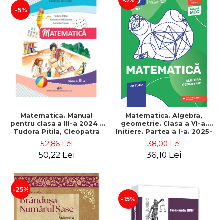
-5%
-5%
Matematica. Manual
Matematica. Algebra,
pentru clasa a III-a 2024 -
geometrie. Clasa a VI-a.
Tudora Pitila, Cleopatra
Initiere. Partea a I-a. 2025-
Mihailescu, Camelia Coman
2026. Editia a IX-a - Ion
52,86 Lei
38,00 Lei
Tudor
50,22 Lei
36,10 Lei
-25%
-15%