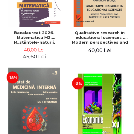
Bacalaureat 2026.
Qualitative research in
Matematica M2.
educational sciences .
M_stiintele-naturii,
Modern perspectives and
M_tehnologic. Teme
examples of good
48,00 Lei
40,00 Lei
recapitulative. 40 de
practices
45,60 Lei
modele de teste, dupa
modelul M.E. (10 teste fara
solutii) - Mihai Monea,
Steluta Monea, Ioan
Serdean, A
-18%
-5%