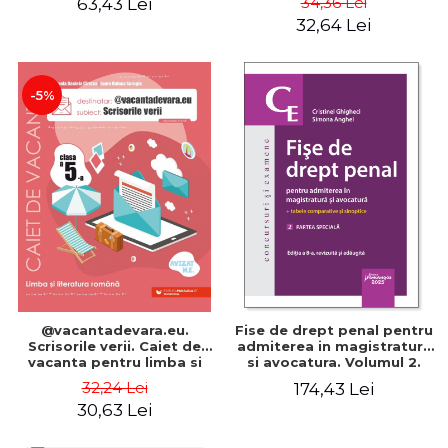
34,36 Lei
63,43 Lei
Editia a V-a - Maria Zaharia
32,64 Lei
-5%
@vacantadevara.eu.
Fise de drept penal pentru
Scrisorile verii. Caiet de
admiterea in magistratura
vacanta pentru limba si
si avocatura. Volumul 2.
literatura romana. Clasa a
Partea speciala. Editia a
32,24 Lei
174,43 Lei
V-a. Editia a VI-a - Mihaela
VIII-a, revizuita si adaugita
30,63 Lei
Daniela Cirstea, Laura
- Cristinel Ghigheci,
Raluca Surugiu
Simona Anghel