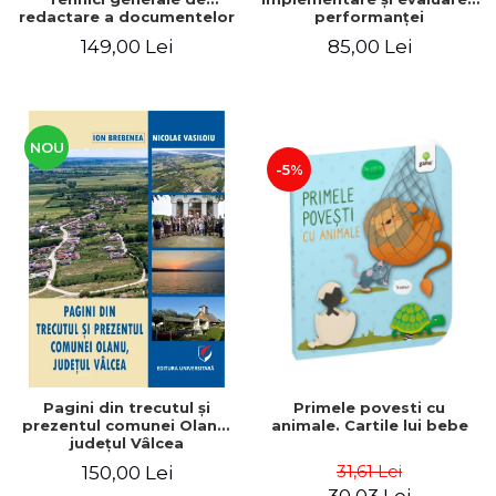
redactare a documentelor
performanţei
juridice - Raluca Papadima,
149,00 Lei
85,00 Lei
Mihaela Gherghe
NOU
-5%
Pagini din trecutul şi
Primele povesti cu
prezentul comunei Olanu,
animale. Cartile lui bebe
judeţul Vâlcea
31,61 Lei
150,00 Lei