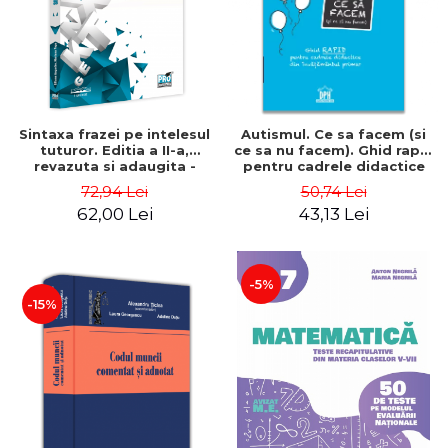
ADMINISTRATIVE
Cum Cumpăr
ȘTIINȚE ECONOMICE
Livrare
ȘTIINȚE EXACTE
Politica de Retur
EDUCAȚIE FIZICĂ ȘI SPORT
Formular de Retur
PREUNIVERSITARIA
Sintaxa frazei pe intelesul
Autismul. Ce sa facem (si
Distribuitori
TIMP LIBER
tuturor. Editia a II-a,
ce sa nu facem). Ghid rapid
ÎN CURS DE APARIȚIE
revazuta si adaugita -
pentru cadrele didactice
Liliana Agache, Mariana
din invatamantul primar -
72,94 Lei
50,74 Lei
NOUTĂȚI
Popa
Marco Pontis
62,00 Lei
43,13 Lei
PACHETE DE STUDIU
PROMOȚIILE LUNII
-5%
ULTIMELE EXEMPLARE
-15%