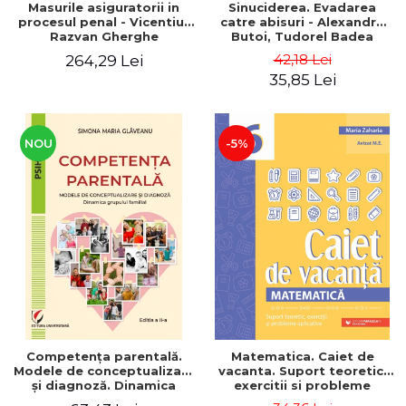
Masurile asiguratorii in
Sinuciderea. Evadarea
procesul penal - Vicentiu-
catre abisuri - Alexandru
Razvan Gherghe
Butoi, Tudorel Badea
Butoi, Cristian Stan,
42,18 Lei
264,29 Lei
Valentin Iftenie, Ioana
35,85 Lei
Teodora Butoi-Put
NOU
-5%
Competența parentală.
Matematica. Caiet de
Modele de conceptualizare
vacanta. Suport teoretic,
și diagnoză. Dinamica
exercitii si probleme
grupului familial
aplicative. Clasa a VI-a.