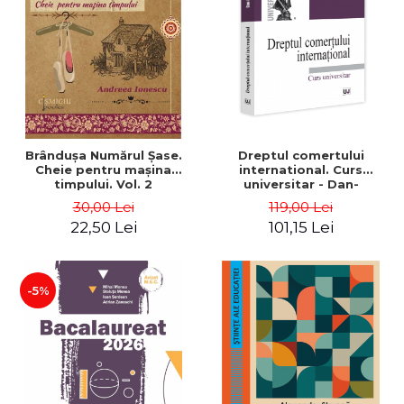
Brânduşa Numărul Şase.
Dreptul comertului
Cheie pentru maşina
international. Curs
timpului. Vol. 2
universitar - Dan-
Alexandru Sitaru
30,00 Lei
119,00 Lei
22,50 Lei
101,15 Lei
-5%