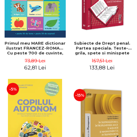
Primul meu MARE dictionar
Subiecte de Drept penal.
ilustrat FRANCEZ-ROMAN.
Partea speciala. Teste-
Cu peste 700 de cuvinte,
grila, spete si minispete
peste 50 de teme, peste
pentru concursuri si
73,89 Lei
157,51 Lei
50 de expresii - Catherine
examene - Sergiu Bogdan,
62,81 Lei
133,88 Lei
Bruzzone, Vicky Barker
Doris Alina Serban,
Laurențiu-Vasile Negrean
-5%
-15%