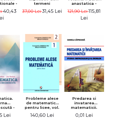
tionale -
anastatica -
termeni
in Eugen
Euclid
matematici -
40,43
115,81
31,45 Lei
ei
121,90 Lei
37,00 Lei
isa
Marcel Seserman
ei
Lei
atica.
Predarea si
Probleme alese
erna
invatarea
de matematica
scută -
matematicii.
pentru licee, vol.
Muntean,
Studiul
1 + vol. 2
5 Lei
0,01 Lei
140,60 Lei
Muntean
obstacolelor si al
(Geometrie,
erorilor
trigonometrie,
algebra, analiza