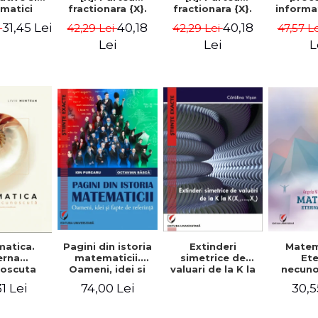
matici
fractionara {X}.
fractionara {X}.
informa
 - Sandra
Volumul I -
Volumul II -
Valent
31,45 Lei
40,18
40,18
i
42,29 Lei
42,29 Lei
47,57 L
rescu,
Gheorghe Andrei,
Gheorghe Andrei,
Gh
hivulescu
Constantin
Constantin
Lei
Lei
L
Caragea
Caragea
Extinderi
Matem
atica.
Pagini din istoria
simetrice de
Et
erna
matematicii.
valuari de la K la
necuno
oscuta
Oameni, idei si
K(X1,…,Xn) -
Angela 
fapte de
30,5
1 Lei
74,00 Lei
Catalina Visan
Liviu 
referinta - Ion
Purcaru,
Octavian Basca