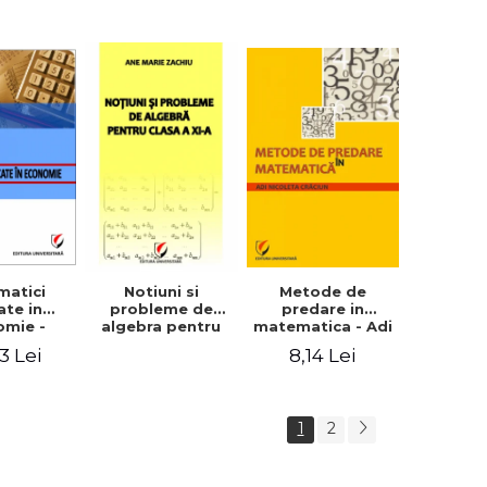
matematica,
probabilitati) -
Mihail Popescu,
Constantin
Ionescu-Tiu
matici
Metode de
Notiuni si
ate in
predare in
probleme de
omie -
matematica - Adi
algebra pentru
la Ghic
Nicoleta Craciun
clasa a XI-a - Ane
3 Lei
8,14 Lei
Marie Zachiu
1
2