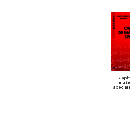
Capit
mate
speciale
Mihaela
Va
Stef