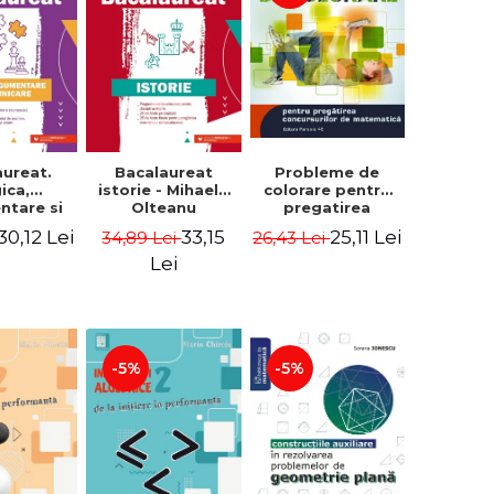
aureat.
Bacalaureat
Probleme de
ica,
istorie - Mihaela
colorare pentru
ntare si
Olteanu
pregatirea
are. Ghid
concursurilor de
30,12 Lei
33,15
25,11 Lei
34,89 Lei
26,43 Lei
let de
matematica.
tire a
Editia a II-a,
Lei
ului de
revizuita - Daniel
reat 2021
Stretcu
a Ionescu
-5%
-5%