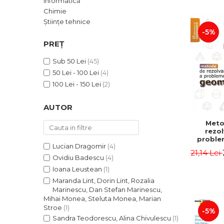
Informatică
ADMINISTRATIVE
Cum Cumpăr
Chimie
ȘTIINȚE ECONOMICE
Livrare
Științe tehnice
ȘTIINȚE EXACTE
-5%
Politica de Retur
PREȚ
EDUCAȚIE FIZICĂ ȘI SPORT
Formular de Retur
PREUNIVERSITARIA
Sub 50 Lei
(45)
Distribuitori
TIMP LIBER
50 Lei - 100 Lei
(4)
ÎN CURS DE APARIȚIE
100 Lei - 150 Lei
(2)
NOUTĂȚI
AUTOR
PACHETE DE STUDIU
Meto
PROMOȚIILE LUNII
rezol
proble
ULTIMELE EXEMPLARE
Lucian Dragomir
(4)
geometri
21,14 Lei
a II-a - 
Ovidiu Badescu
(4)
Ioana Leustean
(1)
Maranda Lint, Dorin Lint, Rozalia
Marinescu, Dan Stefan Marinescu,
Mihai Monea, Steluta Monea, Marian
Stroe
(1)
-5%
Sandra Teodorescu, Alina Chivulescu
(1)