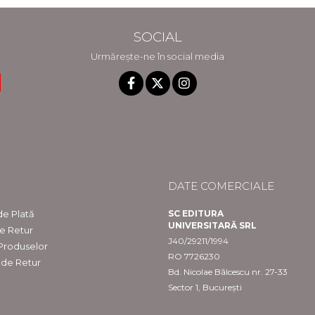
SOCIAL
Urmărește-ne în social media
DATE COMERCIALE
e Plată
SC EDITURA
UNIVERSITARĂ SRL
de Retur
J40/29211/1994
 Produselor
RO 7726230
 de Retur
Bd. Nicolae Bălcescu nr. 27-33
Sector 1, București