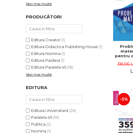
Vezi mai multe
PRODUCĂTORI
Editura Creator
(1)
Probl
Editura Didactica Publishing House
(1)
mate
Editura Nomina
(1)
pentru c
Editura Paideia
(1)
a, cons
38,06 
Editia
Editura Paralela 45
(18)
Lucian 
L
Vezi mai multe
Adr
Dragomi
Bad
EDITURA
-5%
Editura Universitară
(26)
Paralela 45
(18)
Publica
(2)
Nomina
(1)