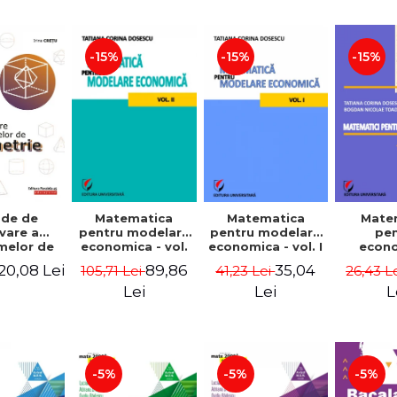
-15%
-15%
-15%
de de
Matematica
Matematica
Mate
vare a
pentru modelare
pentru modelare
pe
melor de
economica - vol.
economica - vol. I
econo
e. Editia
II - Tatiana
- Tatiana Corina
Aplic
20,08 Lei
89,86
35,04
105,71 Lei
41,23 Lei
26,43 L
Irina Cretu
Corina Dosescu
Dosescu
Tatian
Dosescu
Lei
Lei
L
Nicola
-5%
-5%
-5%