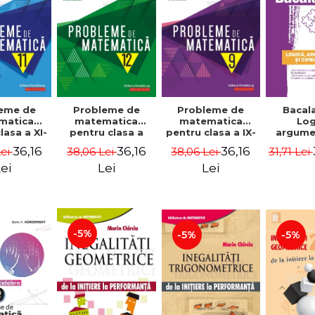
eme de
Probleme de
Probleme de
Bacal
matica
matematica
matematica
Log
lasa a XI-
pentru clasa a
pentru clasa a IX-
argume
olidare.
XII-a,
a, consolidare.
comunic
36,16
36,16
36,16
Lei
38,06 Lei
38,06 Lei
31,71 Lei
 a V-a -
consolidare.
Editia a VIII-a -
comp
Dragomir,
Editia a III-a -
Lucian Dragomir,
prega
ei
Lei
Lei
iana
Lucian Dragomir,
Adriana
examen
r, Ovidiu
Adriana
Dragomir, Ovidiu
Bacalau
escu
Dragomir, Ovidiu
Badescu
- Cecili
Badescu
-5%
-5%
-5%