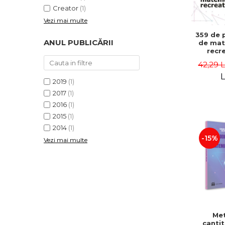
Creator
(1)
Vezi mai multe
359 de 
ANUL PUBLICĂRII
de mat
recre
Puzz
42,29 
celebre.
II-a 
L
2019
(1)
Kord
2017
(1)
2016
(1)
2015
(1)
2014
(1)
-15%
Vezi mai multe
Me
cantit