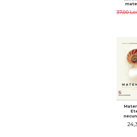
mate
aplicate
37,00 Le
Teodo
Alina C
Matem
Et
necun
24,3