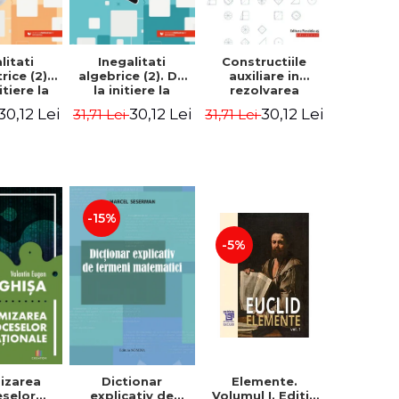
litati
Inegalitati
Constructiile
ice (2).
algebrice (2). De
auxiliare in
itiere la
la initiere la
rezolvarea
manta -
performanta -
problemelor de
30,12 Lei
30,12 Lei
30,12 Lei
31,71 Lei
31,71 Lei
Chirciu
Marin Chirciu
geometrie plana.
Editia a II-a -
Sorana Ionescu
-15%
-5%
izarea
Elemente.
Dictionar
eselor
Volumul I. Editie
explicativ de