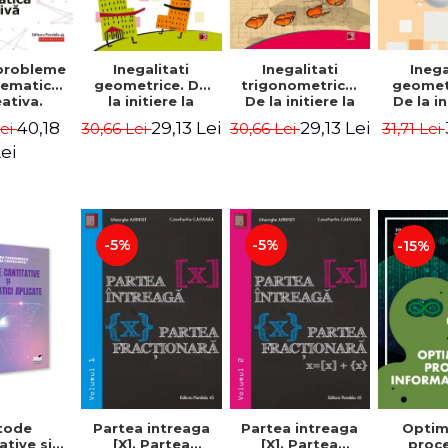
probleme
Inegalitati
Inegalitati
Inega
ematica
geometrice. De
trigonometrice.
geometr
ativa.
la initiere la
De la initiere la
De la in
le-uri
performanta -
performanta -
perfor
40,18
29,13 Lei
29,13 Lei
Lei
30,66 Lei
30,66 Lei
31,71 Lei
 Editia a
Marin Chirciu
Marin Chirciu
Marin 
- Boris
ei
emsky
-5%
-5%
-15%
tode
Partea intreaga
Partea intreaga
Optim
ative si
[X]. Partea
[X]. Partea
proc