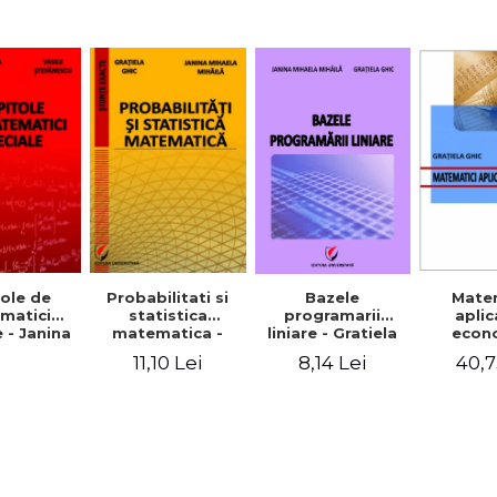
Probabilitati si
Bazele
Mate
ole de
statistica
programarii
aplic
matici
matematica -
liniare - Gratiela
econ
 - Janina
Gratiela Ghic,
Ghic, Janina
Gratie
 Mihaila,
11,10 Lei
8,14 Lei
40,7
Janina Mihaela
Mihaela Mihaila
sile
Mihaila
anescu