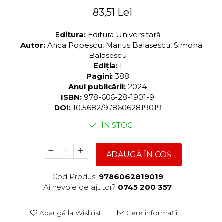
83,51 Lei
Editura:
Editura Universitară
Autor:
Anca Popescu, Marius Balasescu, Simona
Balasescu
Ediția:
I
Pagini:
388
Anul publicării:
2024
ISBN:
978-606-28-1901-9
DOI:
10.5682/9786062819019
ÎN STOC
ADAUGĂ ÎN COȘ
Cod Produs:
9786062819019
Ai nevoie de ajutor?
0745 200 357
Adaugă la Wishlist
Cere informații