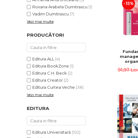
-15%
Roxana Arabela Dumitrascu
(1)
Vadim Dumitrascu
(7)
Vezi mai multe
PRODUCĂTORI
Funda
manage
Editura ALL
(4)
organi
Editura BookZone
(1)
Editia 
91,97 Le
Eugen 
Editura C.H. Beck
(2)
Ion
Editura Creator
(2)
Editura Curtea Veche
(38)
Vezi mai multe
EDITURA
Editura Universitară
(102)