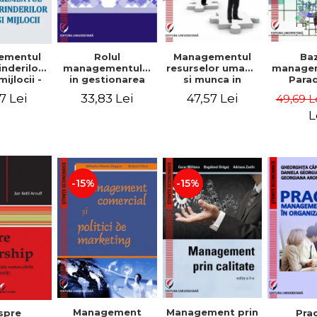
Rolul
Managementul
Ba
ementul
managementului
resurselor umane
managem
inderilor
in gestionarea
si munca in
Para
mijlocii -
eficienta a
echipa
sist
 David,
33,83 Lei
47,57 Lei
7 Lei
49,69 L
activitatii firmei -
Abo
a-Mirela
Cristina Stefan,
cogn
, Roxana
L
Elena David,
Persp
Ionescu,
Gabriel Nastase,
comport
a Zaharia
Mihaela-Mirela
- V
Dogaru,
Dumi
Valentina Zaharia
-15%
-15%
Management
Management prin
spre
Pra