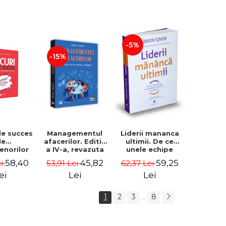
-5%
-15%
de succes
Managementul
Liderii mananca
le
afacerilor. Editia
ultimii. De ce
enorilor
a IV-a, revazuta
unele echipe
 - 70 de
si adaugita -
lucreaza bine
58,40
45,82
59,25
ei
53,91 Lei
62,37 Lei
i despre
Gabriel I. Nastase
impreuna, iar
re sa-ti
altele nu. Editia a
ei
Lei
Lei
 succesul
II-a - Simon Sinek
1
2
3
8
...