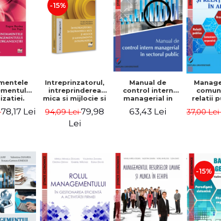
-15%
mentele
Intreprinzatorul,
Manual de
Manag
mentului
intreprinderea
control intern
comuni
zatiei.
mica si mijlocie si
managerial in
relatii 
a III-a -
managementul
sectorul public -
afaceri
78,17 Lei
79,98
63,43 Lei
i
94,09 Lei
37,00 Le
Burdus,
intreprenorial -
Jean-Pierre
Dumi
 Popa
Ovidiu Nicolescu,
Garitte, Marius
Lei
Ciprian Nicolescu
Tomoiala
-15%