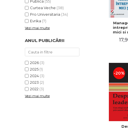
Publica
(55)
Curtea Veche
(38)
Pro Universitaria
(34)
Evrika
(7)
Manag
intrepr
Vezi mai multe
mici si 
Elena
17,9
ANUL PUBLICĂRII
Mihael
Dogaru
Carmen 
Valentin
2026
(3)
2025
(1)
-20%
2024
(3)
2023
(2)
2022
(3)
Vezi mai multe
De