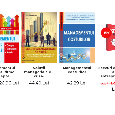
-15%
Solutii
ementul
Managementul
Esecuri 
manageriale de
al firmei.
costurilor
a
criza.
epte.
antrepr
Restructurarea
umente.
romani
44,40 Lei
26,96 Lei
42,29 Lei
68,71 L
organizationala
dele
povest
sau
esec ca
L
reproiectarea
inspire
manageriala