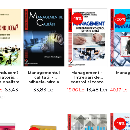
-15%
-20%
nducem?
Managementul
Management -
Mana
matorism
calitatii -
Intrebari de
sionalism
Mihaela-Mirela
control si teste
Verboncu
Dogaru
grila
63,43
33,83 Lei
13,48 Lei
ei
15,86 Lei
40,17 Lei
ei
-15%