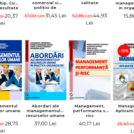
comercial si
calitate
hip. Cum
manage
politici de
rezultate
in org
marketing
bile prin
mode
31,45 Lei
44,93
20,37
15,8
37,00 Lei
52,86 Lei
ei
obisnuiti
Gheo
Capra
Lei
ei
Dan
Geor
Sta
Georgi
-15%
ementul
Abordari ale
Management,
Manag
lor umane
managementului
performanta si
Aplicati
resurselor umane
risc
in practica
28,75
37,00 Lei
40,17 Lei
Lei
26,43 L
organizatiei
ei
L