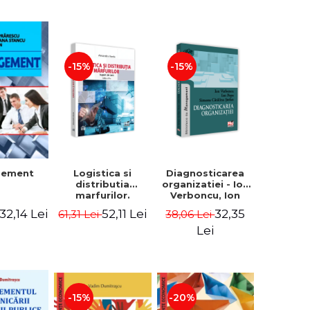
-15%
-15%
Logistica si
Diagnosticarea
gement
distributia
organizatiei - Ion
marfurilor.
Verboncu, Ion
Suport de curs.
Popa, Simona
52,11 Lei
32,35
32,14 Lei
61,31 Lei
38,06 Lei
Editia a VI-a -
Catalina Stefan
Alexandru Burda
Lei
-15%
-20%