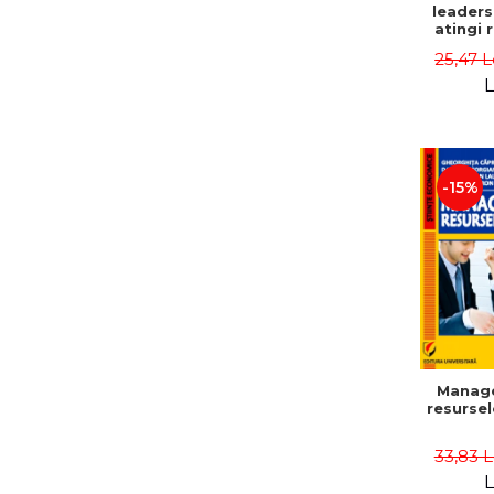
leaders
atingi 
remarca
25,47 L
oameni 
L
-15%
Manag
resurse
33,83 
L