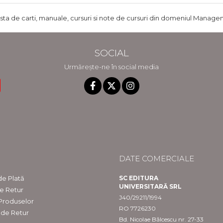
ista de carti, manuale, cursuri si note de cursuri din domeniul Managem
SOCIAL
Urmărește-ne în social media
DATE COMERCIALE
e Plată
SC EDITURA
UNIVERSITARĂ SRL
de Retur
J40/29211/1994
 Produselor
RO 7726230
 de Retur
Bd. Nicolae Bălcescu nr. 27-33