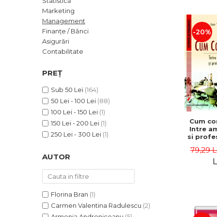
Statistică
ADMINISTRATIVE
Cum Cumpăr
Marketing
ȘTIINȚE ECONOMICE
Livrare
Management
ȘTIINȚE EXACTE
Finanțe / Bănci
-20%
Politica de Retur
Asigurări
EDUCAȚIE FIZICĂ ȘI SPORT
Formular de Retur
Contabilitate
PREUNIVERSITARIA
Distribuitori
TIMP LIBER
PREȚ
ÎN CURS DE APARIȚIE
Sub 50 Lei
(164)
NOUTĂȚI
50 Lei - 100 Lei
(88)
PACHETE DE STUDIU
100 Lei - 150 Lei
(1)
Cum co
150 Lei - 200 Lei
(1)
PROMOȚIILE LUNII
Intre a
250 Lei - 300 Lei
(1)
si profe
ULTIMELE EXEMPLARE
- Ion 
79,29 L
AUTOR
L
Florina Bran
(1)
Carmen Valentina Radulescu
(2)
Armenia Androniceanu
(5)