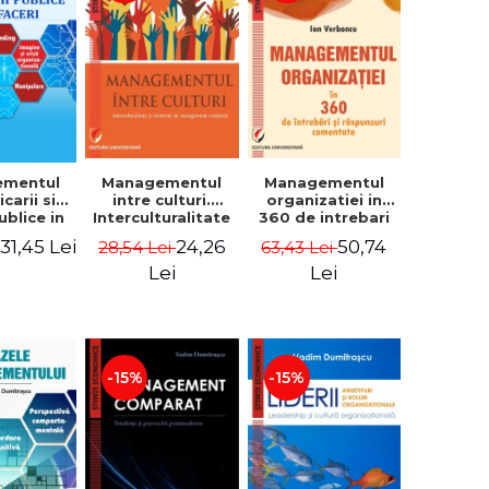
ementul
Managementul
Managementul
carii si
intre culturi.
organizatiei in
publice in
Interculturalitate
360 de intrebari
 - Vadim
si elemente de
si raspunsuri
31,45 Lei
24,26
50,74
i
28,54 Lei
63,43 Lei
trascu
management
comentate - Ion
comparat -
Verboncu
Lei
Lei
Vadim
Dumitrascu
-15%
-15%