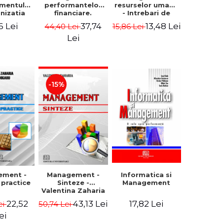
mentului
performantelor
resurselor umane
anizatia
financiare.
- Intrebari de
rna -
Concepte.
control si teste
6 Lei
37,74
13,48 Lei
44,40 Lei
15,86 Lei
rghita
Modele.
grila
rescu,
Instrumente
Lei
iela
giana
ncu,
ana Aron
-15%
Management -
ement -
Informatica si
Sinteze -
i practice
Management
Valentina Zaharia
43,13 Lei
22,52
17,82 Lei
50,74 Lei
ei
ei