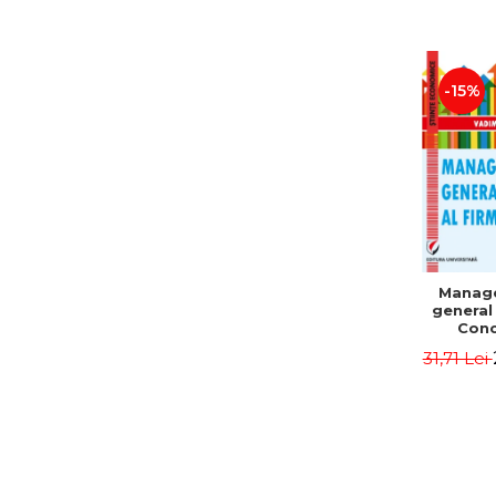
-15%
Manag
general 
Conc
Instr
31,71 Lei
Mo