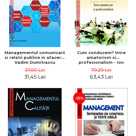
ADMINISTRATIVE
Cum Cumpăr
ȘTIINȚE ECONOMICE
Livrare
ȘTIINȚE EXACTE
Politica de Retur
EDUCAȚIE FIZICĂ ȘI SPORT
Formular de Retur
PREUNIVERSITARIA
Distribuitori
TIMP LIBER
ÎN CURS DE APARIȚIE
Managementul comunicarii
Cum conducem? Intre
si relatii publice in afaceri -
amatorism si
NOUTĂȚI
Vadim Dumitrascu
profesionalism - Ion
Verboncu
PACHETE DE STUDIU
37,00 Lei
79,29 Lei
31,45 Lei
63,43 Lei
PROMOȚIILE LUNII
ULTIMELE EXEMPLARE
-15%