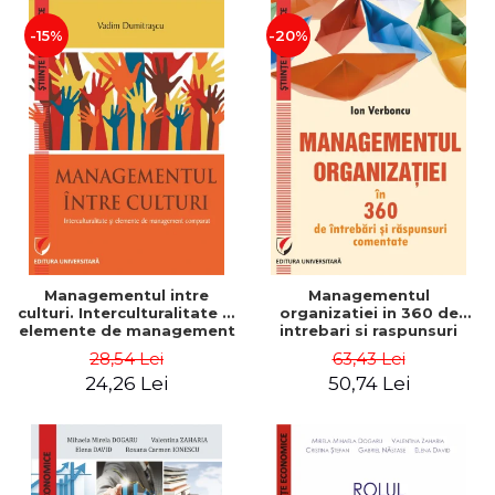
-15%
-20%
Managementul intre
Managementul
culturi. Interculturalitate si
organizatiei in 360 de
elemente de management
intrebari si raspunsuri
comparat - Vadim
comentate - Ion Verboncu
28,54 Lei
63,43 Lei
Dumitrascu
24,26 Lei
50,74 Lei