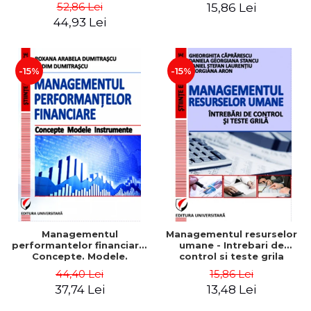
Daniela Georgiana Stancu,
52,86 Lei
15,86 Lei
Georgiana Aron
44,93 Lei
-15%
-15%
Managementul
Managementul resurselor
performantelor financiare.
umane - Intrebari de
Concepte. Modele.
control si teste grila
Instrumente
44,40 Lei
15,86 Lei
37,74 Lei
13,48 Lei