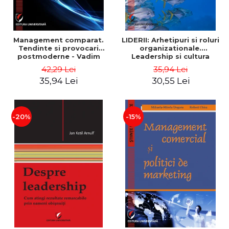
Management comparat.
LIDERII: Arhetipuri si roluri
Tendinte si provocari
organizationale.
postmoderne - Vadim
Leadership si cultura
Dumitrascu
organizationala - Vadim
42,29 Lei
35,94 Lei
Dumitrascu
35,94 Lei
30,55 Lei
-20%
-15%