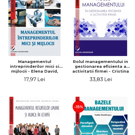
Managementul
Rolul managementului in
intreprinderilor mici si
gestionarea eficienta a
mijlocii - Elena David,
activitatii firmei - Cristina
Mihaela-Mirela Dogaru,
Stefan, Elena David,
17,97 Lei
33,83 Lei
Roxana Carmen Ionescu,
Gabriel Nastase, Mihaela-
Valentina Zaharia
Mirela Dogaru, Valentina
Zaharia
-15%