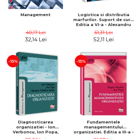
Management
Logistica si distributia
marfurilor. Suport de curs.
Editia a VI-a - Alexandru
Burda
40,17 Lei
61,31 Lei
32,14 Lei
52,11 Lei
-15%
-15%
Diagnosticarea
Fundamentele
organizatiei - Ion
managementului
Verboncu, Ion Popa,
organizatiei. Editia a III-a -
Simona Catalina Stefan
Eugen Burdus, Ion Popa