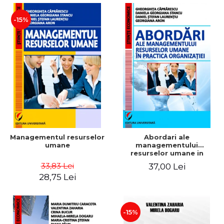
-15%
Managementul resurselor
Abordari ale
umane
managementului
resurselor umane in
practica organizatiei
33,83 Lei
37,00 Lei
28,75 Lei
-15%