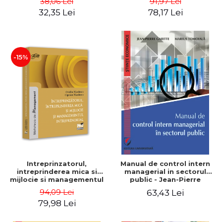
38,06 Lei
91,97 Lei
32,35 Lei
78,17 Lei
-15%
Intreprinzatorul,
Manual de control intern
intreprinderea mica si
managerial in sectorul
mijlocie si managementul
public - Jean-Pierre
intreprenorial - Ovidiu
Garitte, Marius Tomoiala
94,09 Lei
63,43 Lei
Nicolescu, Ciprian
79,98 Lei
Nicolescu