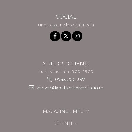
SOCIAL
Urmărește-ne în social media
SUPORT CLIENȚI
Luni - Vineri intre 8.00 - 16.00
0745 200 357
vanzari@editurauniversitara.ro
MAGAZINUL MEU
CLIENȚI