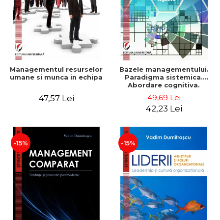
Managementul resurselor
Bazele managementului.
umane si munca in echipa
Paradigma sistemica.
Abordare cognitiva.
Perspectiva
49,69 Lei
47,57 Lei
comportamentala - Vadim
42,23 Lei
Dumitrascu
-15%
-15%