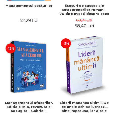
Esecuri de succes ale
Managementul costurilor
antreprenorilor romani -
70 de povesti despre esec
care sa-ti inspire succesul
68,71 Lei
42,29 Lei
58,40 Lei
-5%
-15%
Managementul afacerilor.
Liderii mananca ultimii. De
Editia a IV-a, revazuta si
ce unele echipe lucreaza
adaugita - Gabriel I.
bine impreuna, iar altele