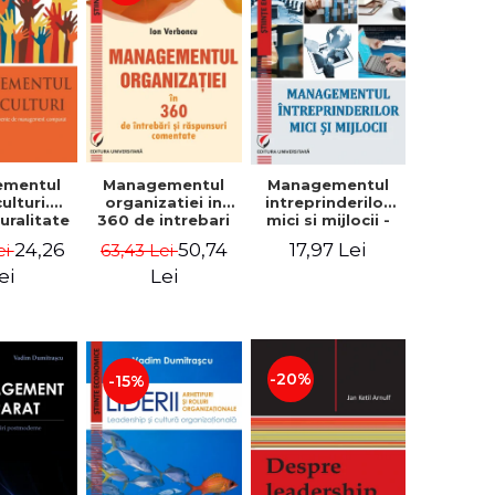
ementul
Managementul
Managementul
culturi.
organizatiei in
intreprinderilor
turalitate
360 de intrebari
mici si mijlocii -
mente de
si raspunsuri
Elena David,
24,26
50,74
17,97 Lei
ei
63,43 Lei
gement
comentate - Ion
Mihaela-Mirela
arat -
Verboncu
Dogaru, Roxana
ei
Lei
dim
Carmen Ionescu,
trascu
Valentina Zaharia
-20%
-15%