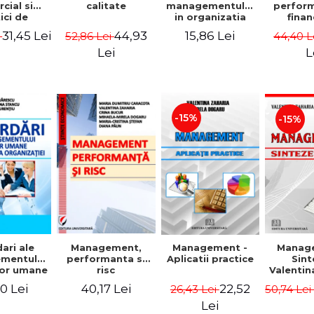
cial si
calitate
managementului
perfor
ici de
in organizatia
finan
eting
moderna -
Conc
31,45 Lei
44,93
15,86 Lei
i
52,86 Lei
44,40 L
Gheorghita
Mod
Caprarescu,
Instr
Lei
L
Daniela
Georgiana
Stancu,
Georgiana Aron
-15%
-15%
ari ale
Manag
Management,
Management -
mentului
Sint
performanta si
Aplicatii practice
lor umane
Valentin
risc
actica
0 Lei
40,17 Lei
22,52
50,74 Le
26,43 Lei
izatiei
Lei