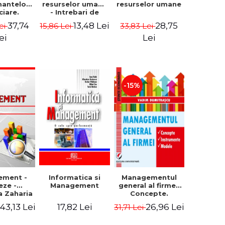
resurselor umane
mantelor
resurselor umane
ciare.
- Intrebari de
epte.
control si teste
28,75
37,74
13,48 Lei
33,83 Lei
ei
15,86 Lei
ele.
grila
umente
Lei
ei
-15%
ement -
Informatica si
Managementul
eze -
Management
general al firmei.
a Zaharia
Concepte.
Instrumente.
43,13 Lei
17,82 Lei
26,96 Lei
i
31,71 Lei
Modele