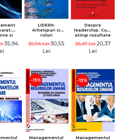
gement
LIDERII:
Despre
arat.
Arhetipuri si
leadership. Cum
nte si
roluri
atingi rezultate
ocari
organizationale.
remarcabile prin
35,94
30,55
20,37
ei
35,94 Lei
25,47 Lei
derne -
Leadership si
oameni obisnuiti
dim
cultura
ei
Lei
Lei
trascu
organizationala -
Vadim
Dumitrascu
-15%
-15%
Managementul
ementul
Managementul