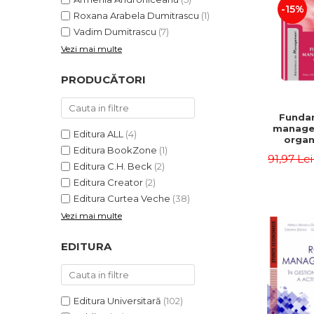
-15%
Roxana Arabela Dumitrascu
(1)
Vadim Dumitrascu
(7)
Vezi mai multe
PRODUCĂTORI
Funda
manage
Editura ALL
(4)
organi
Editura BookZone
(1)
Editia 
91,97 Le
Eugen 
Editura C.H. Beck
(2)
Ion
Editura Creator
(2)
Editura Curtea Veche
(38)
Vezi mai multe
EDITURA
Editura Universitară
(102)