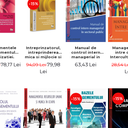
-15%
Manual de
Manag
mentele
Intreprinzatorul,
control intern
intre 
mentului
intreprinderea
managerial in
Intercul
zatiei.
mica si mijlocie si
sectorul public -
si ele
a III-a -
managementul
63,43 Lei
78,17 Lei
79,98
28,54 L
i
94,09 Lei
Jean-Pierre
mana
Burdus,
intreprenorial -
Garitte, Marius
comp
 Popa
Ovidiu Nicolescu,
L
Lei
Tomoiala
Va
Ciprian Nicolescu
Dumi
-15%
-15%