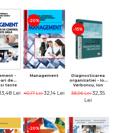
-20%
-15%
Diagnosticarea
ement -
Management
organizatiei - Ion
bari de
Verboncu, Ion
 si teste
Popa, Simona
ila
32,35
13,48 Lei
32,14 Lei
38,06 Lei
40,17 Lei
Catalina Stefan
Lei
-20%