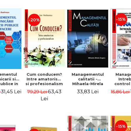
-15%
-20%
ementul
Cum conducem?
Managementul
Manag
carii si
Intre amatorism
calitatii -
Intre
publice in
si profesionalism
Mihaela-Mirela
control
 - Vadim
- Ion Verboncu
Dogaru
gr
31,45 Lei
63,43
33,83 Lei
i
79,29 Lei
15,86 Lei
trascu
Lei
-15%