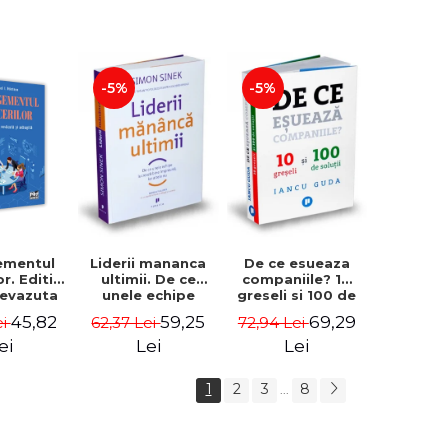
-5%
-5%
ementul
Liderii mananca
De ce esueaza
or. Editia
ultimii. De ce
companiile? 10
 revazuta
unele echipe
greseli si 100 de
ugita -
lucreaza bine
solutii - Iancu
45,82
59,25
69,29
ei
62,37 Lei
72,94 Lei
I. Nastase
impreuna, iar
Guda
altele nu. Editia a
ei
Lei
Lei
II-a - Simon Sinek
1
2
3
8
...