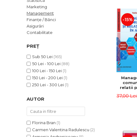
Statistică
ADMINISTRATIVE
Cum Cumpăr
Marketing
ȘTIINȚE ECONOMICE
Livrare
Management
ȘTIINȚE EXACTE
-15%
Finanțe / Bănci
Politica de Retur
Asigurări
EDUCAȚIE FIZICĂ ȘI SPORT
Formular de Retur
Contabilitate
PREUNIVERSITARIA
Distribuitori
TIMP LIBER
PREȚ
ÎN CURS DE APARIȚIE
Sub 50 Lei
(165)
NOUTĂȚI
50 Lei - 100 Lei
(88)
PACHETE DE STUDIU
100 Lei - 150 Lei
(1)
Manag
150 Lei - 200 Lei
(1)
PROMOȚIILE LUNII
comuni
250 Lei - 300 Lei
(1)
relatii 
ULTIMELE EXEMPLARE
afaceri
37,00 Le
Dumi
AUTOR
Florina Bran
(1)
Carmen Valentina Radulescu
(2)
Armenia Androniceanu
(5)