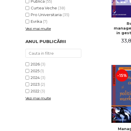
Publica
(55)
Curtea Veche
(38)
Pro Universitaria
(35)
Evrika
(7)
Ro
manage
Vezi mai multe
in ges
efici
33,8
ANUL PUBLICĂRII
activitat
Cristin
Elena
Gabriel
Mihael
2026
(3)
Dog
Valentin
2025
(1)
-15%
2024
(3)
2023
(2)
2022
(3)
Vezi mai multe
Mana