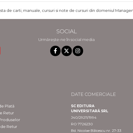
ista de carti, manuale, cursuri si note de cursuri din domeniul Managem
SOCIAL
Urmărește-ne în social media
DATE COMERCIALE
e Plată
SC EDITURA
UNIVERSITARĂ SRL
de Retur
J40/29211/1994
 Produselor
RO 7726230
 de Retur
Bd. Nicolae Bălcescu nr. 27-33