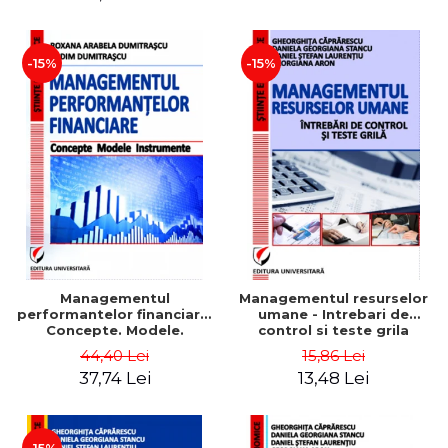
-15%
-15%
Managementul
Managementul resurselor
performantelor financiare.
umane - Intrebari de
Concepte. Modele.
control si teste grila
Instrumente
44,40 Lei
15,86 Lei
37,74 Lei
13,48 Lei