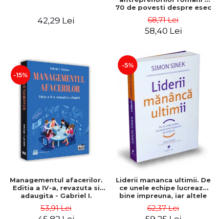
70 de povesti despre esec
care sa-ti inspire succesul
68,71 Lei
42,29 Lei
58,40 Lei
-5%
-15%
Managementul afacerilor.
Liderii mananca ultimii. De
Editia a IV-a, revazuta si
ce unele echipe lucreaza
adaugita - Gabriel I.
bine impreuna, iar altele
Nastase
nu. Editia a II-a - Simon
53,91 Lei
62,37 Lei
Sinek