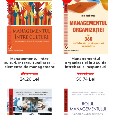
Managementul intre
Managementul
culturi. Interculturalitate si
organizatiei in 360 de
elemente de management
intrebari si raspunsuri
comparat - Vadim
comentate - Ion Verboncu
28,54 Lei
63,43 Lei
Dumitrascu
24,26 Lei
50,74 Lei