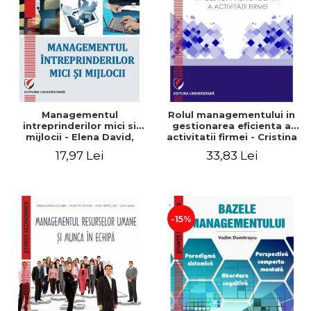
Managementul
Rolul managementului in
intreprinderilor mici si
gestionarea eficienta a
mijlocii - Elena David,
activitatii firmei - Cristina
Mihaela-Mirela Dogaru,
Stefan, Elena David,
17,97 Lei
33,83 Lei
Roxana Carmen Ionescu,
Gabriel Nastase, Mihaela-
Valentina Zaharia
Mirela Dogaru, Valentina
Zaharia
-15%