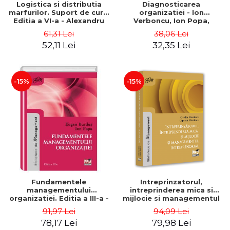
Logistica si distributia
Diagnosticarea
marfurilor. Suport de curs.
organizatiei - Ion
Editia a VI-a - Alexandru
Verboncu, Ion Popa,
Burda
Simona Catalina Stefan
61,31 Lei
38,06 Lei
52,11 Lei
32,35 Lei
-15%
-15%
Fundamentele
Intreprinzatorul,
managementului
intreprinderea mica si
organizatiei. Editia a III-a -
mijlocie si managementul
Eugen Burdus, Ion Popa
intreprenorial - Ovidiu
91,97 Lei
94,09 Lei
Nicolescu, Ciprian
78,17 Lei
79,98 Lei
Nicolescu