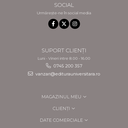
SOCIAL
Urmărește-ne în social media
SUPORT CLIENȚI
Luni - Vineri intre 8.00 - 16.00
0745 200 357
vanzari@editurauniversitara.ro
MAGAZINUL MEU
CLIENȚI
DATE COMERCIALE