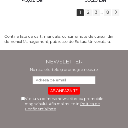
45,82 Lei
59,25 Lei
1
2
3
8
...
Contine lista de carti, manuale, cursuri si note de cursuri din
domeniul Management, publicate de Editura Universitara.
NEWSLETTER
Nu rata ofertele și promoțiile noastre
Vreau sa primesc newsletter cu promotiile
magazinului. Afla mai multe in
Politica de
Confidentialitate