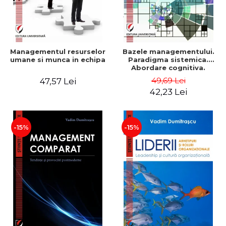
Managementul resurselor
Bazele managementului.
umane si munca in echipa
Paradigma sistemica.
Abordare cognitiva.
Perspectiva
49,69 Lei
47,57 Lei
comportamentala - Vadim
42,23 Lei
Dumitrascu
-15%
-15%