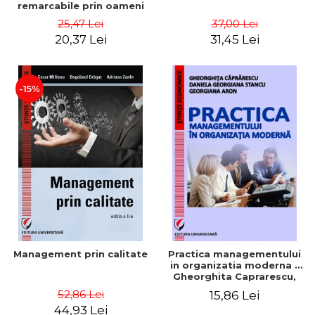
remarcabile prin oameni
obisnuiti
25,47 Lei
37,00 Lei
20,37 Lei
31,45 Lei
-15%
Management prin calitate
Practica managementului
in organizatia moderna -
Gheorghita Caprarescu,
Daniela Georgiana Stancu,
52,86 Lei
15,86 Lei
Georgiana Aron
44,93 Lei