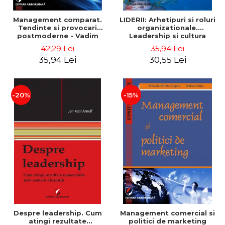
Management comparat.
LIDERII: Arhetipuri si roluri
Tendinte si provocari
organizationale.
postmoderne - Vadim
Leadership si cultura
Dumitrascu
organizationala - Vadim
42,29 Lei
35,94 Lei
Dumitrascu
35,94 Lei
30,55 Lei
-20%
-15%
Despre leadership. Cum
Management comercial si
atingi rezultate
politici de marketing