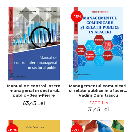
-15%
Manual de control intern
Managementul comunicarii
managerial in sectorul
si relatii publice in afaceri -
public - Jean-Pierre
Vadim Dumitrascu
Garitte, Marius Tomoiala
37,00 Lei
63,43 Lei
31,45 Lei
-15%
-20%