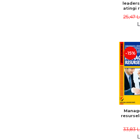
leaders
atingi 
remarca
25,47 L
oameni 
L
-15%
Manag
resurse
33,83 
L