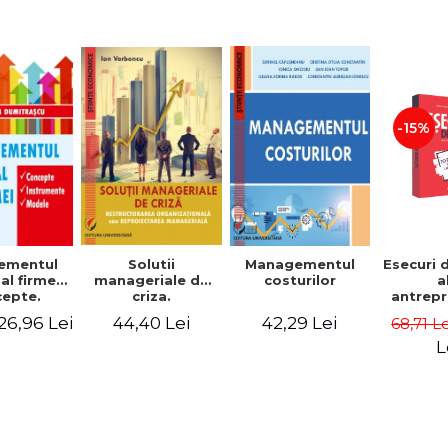
-15%
Solutii
ementul
Managementul
Esecuri 
manageriale de
al firmei.
costurilor
a
criza.
epte.
antrepr
Restructurarea
umente.
romani
44,40 Lei
26,96 Lei
42,29 Lei
68,71 L
organizationala
dele
povest
sau
esec ca
L
reproiectarea
inspire
manageriala