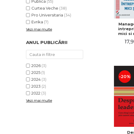
Publica
(55)
Curtea Veche
(38)
Pro Universitaria
(34)
Evrika
(7)
Manag
intrepr
Vezi mai multe
mici si 
Elena
17,9
ANUL PUBLICĂRII
Mihael
Dogaru
Carmen 
Valentin
2026
(3)
2025
(1)
-20%
2024
(3)
2023
(2)
2022
(3)
Vezi mai multe
De