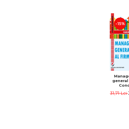
-15%
Manag
general 
Conc
Instr
31,71 Lei
Mo