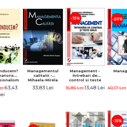
-15%
-20%
nducem?
Managementul
Management -
Mana
matorism
calitatii -
Intrebari de
sionalism
Mihaela-Mirela
control si teste
Verboncu
Dogaru
grila
63,43
33,83 Lei
13,48 Lei
ei
15,86 Lei
40,17 Lei
ei
-15%