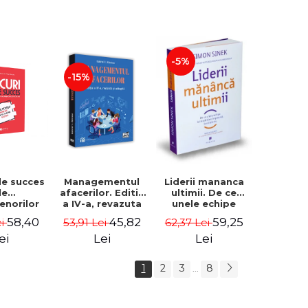
-5%
-15%
de succes
Managementul
Liderii mananca
le
afacerilor. Editia
ultimii. De ce
enorilor
a IV-a, revazuta
unele echipe
 - 70 de
si adaugita -
lucreaza bine
58,40
45,82
59,25
ei
53,91 Lei
62,37 Lei
i despre
Gabriel I. Nastase
impreuna, iar
re sa-ti
altele nu. Editia a
ei
Lei
Lei
 succesul
II-a - Simon Sinek
1
2
3
8
...