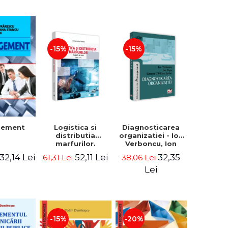
-15%
-15%
Logistica si
Diagnosticarea
gement
distributia
organizatiei - Ion
marfurilor.
Verboncu, Ion
Suport de curs.
Popa, Simona
52,11 Lei
32,35
32,14 Lei
61,31 Lei
38,06 Lei
Editia a VI-a -
Catalina Stefan
Alexandru Burda
Lei
-15%
-20%