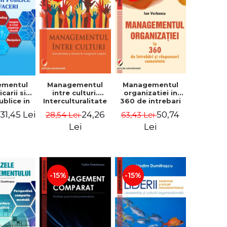
ementul
Managementul
Managementul
carii si
intre culturi.
organizatiei in
publice in
Interculturalitate
360 de intrebari
 - Vadim
si elemente de
si raspunsuri
31,45 Lei
24,26
50,74
i
28,54 Lei
63,43 Lei
trascu
management
comentate - Ion
comparat -
Verboncu
Lei
Lei
Vadim
Dumitrascu
-15%
-15%