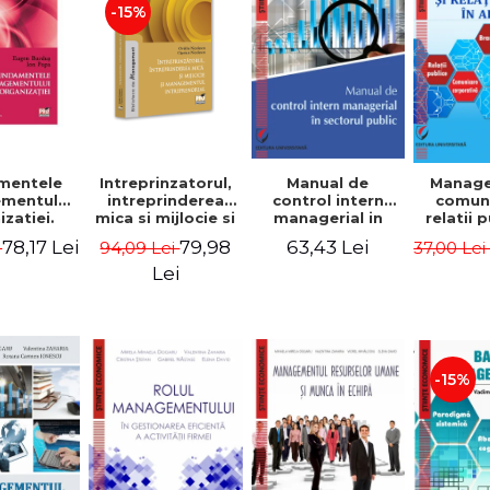
-15%
mentele
Intreprinzatorul,
Manual de
Manag
mentului
intreprinderea
control intern
comuni
zatiei.
mica si mijlocie si
managerial in
relatii 
a III-a -
managementul
sectorul public -
afaceri
78,17 Lei
79,98
63,43 Lei
i
94,09 Lei
37,00 Le
Burdus,
intreprenorial -
Jean-Pierre
Dumi
 Popa
Ovidiu Nicolescu,
Garitte, Marius
Lei
Ciprian Nicolescu
Tomoiala
-15%