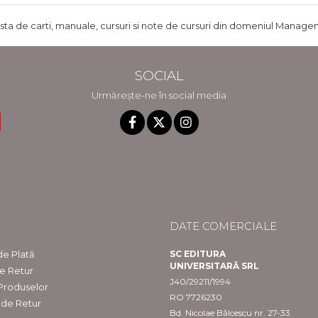
ista de carti, manuale, cursuri si note de cursuri din domeniul Managem
SOCIAL
Urmărește-ne în social media
DATE COMERCIALE
e Plată
SC EDITURA
UNIVERSITARĂ SRL
de Retur
J40/29211/1994
 Produselor
RO 7726230
 de Retur
Bd. Nicolae Bălcescu nr. 27-33