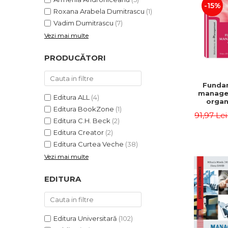
-15%
Roxana Arabela Dumitrascu
(1)
Vadim Dumitrascu
(7)
Vezi mai multe
PRODUCĂTORI
Funda
manage
Editura ALL
(4)
organi
Editura BookZone
(1)
Editia 
91,97 Le
Eugen 
Editura C.H. Beck
(2)
Ion
Editura Creator
(2)
Editura Curtea Veche
(38)
Vezi mai multe
EDITURA
Editura Universitară
(102)