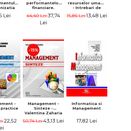
mentului
performantelor
resurselor umane
anizatia
financiare.
- Intrebari de
rna -
Concepte.
control si teste
6 Lei
37,74
13,48 Lei
44,40 Lei
15,86 Lei
rghita
Modele.
grila
rescu,
Instrumente
Lei
iela
giana
ncu,
ana Aron
-15%
Management -
ement -
Informatica si
Sinteze -
i practice
Management
Valentina Zaharia
43,13 Lei
22,52
17,82 Lei
50,74 Lei
ei
ei