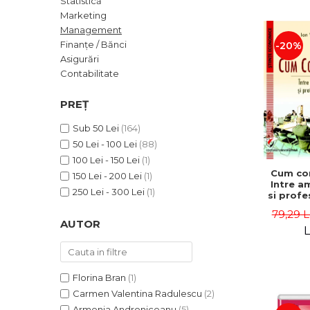
Statistică
ADMINISTRATIVE
Cum Cumpăr
Marketing
ȘTIINȚE ECONOMICE
Livrare
Management
ȘTIINȚE EXACTE
Finanțe / Bănci
-20%
Politica de Retur
Asigurări
EDUCAȚIE FIZICĂ ȘI SPORT
Formular de Retur
Contabilitate
PREUNIVERSITARIA
Distribuitori
TIMP LIBER
PREȚ
ÎN CURS DE APARIȚIE
Sub 50 Lei
(164)
NOUTĂȚI
50 Lei - 100 Lei
(88)
PACHETE DE STUDIU
100 Lei - 150 Lei
(1)
Cum co
150 Lei - 200 Lei
(1)
PROMOȚIILE LUNII
Intre a
250 Lei - 300 Lei
(1)
si profe
ULTIMELE EXEMPLARE
- Ion 
79,29 L
AUTOR
L
Florina Bran
(1)
Carmen Valentina Radulescu
(2)
Armenia Androniceanu
(5)