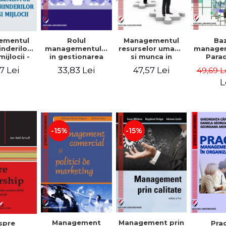
Rolul
Managementul
Ba
ementul
managementului
resurselor umane
managem
inderilor
in gestionarea
si munca in
Para
mijlocii -
eficienta a
echipa
sist
 David,
33,83 Lei
47,57 Lei
7 Lei
49,69 L
activitatii firmei -
Abo
a-Mirela
Cristina Stefan,
cogn
, Roxana
L
Elena David,
Persp
Ionescu,
Gabriel Nastase,
comport
a Zaharia
Mihaela-Mirela
- V
Dogaru,
Dumi
Valentina Zaharia
-15%
-15%
Management
Management prin
spre
Pra