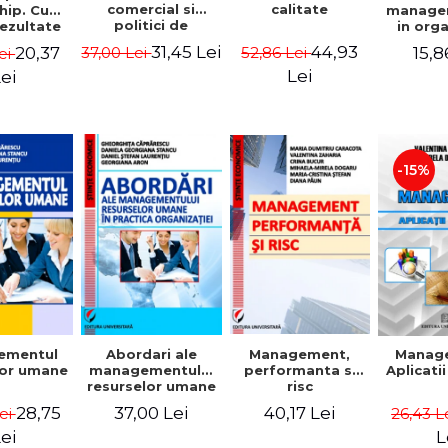
comercial si
calitate
hip. Cum
manage
politici de
rezultate
in org
marketing
bile prin
mode
31,45 Lei
44,93
20,37
15,8
37,00 Lei
52,86 Lei
ei
obisnuiti
Gheo
Capra
Lei
ei
Dan
Geor
Sta
Georgi
-15%
ementul
Abordari ale
Management,
Manag
lor umane
managementului
performanta si
Aplicati
resurselor umane
risc
in practica
28,75
37,00 Lei
40,17 Lei
Lei
26,43 L
organizatiei
ei
L