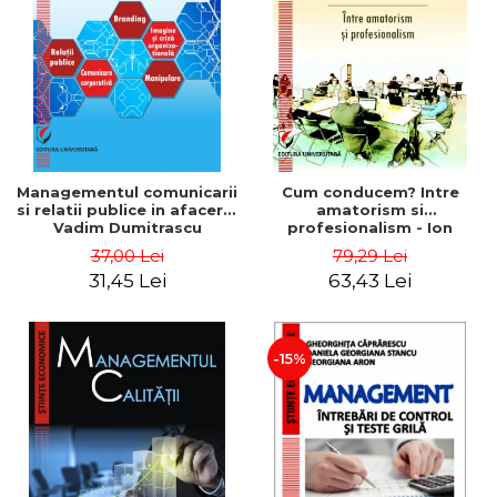
ADMINISTRATIVE
Cum Cumpăr
ȘTIINȚE ECONOMICE
Livrare
ȘTIINȚE EXACTE
Politica de Retur
EDUCAȚIE FIZICĂ ȘI SPORT
Formular de Retur
PREUNIVERSITARIA
Distribuitori
TIMP LIBER
ÎN CURS DE APARIȚIE
Managementul comunicarii
Cum conducem? Intre
si relatii publice in afaceri -
amatorism si
NOUTĂȚI
Vadim Dumitrascu
profesionalism - Ion
Verboncu
PACHETE DE STUDIU
37,00 Lei
79,29 Lei
31,45 Lei
63,43 Lei
PROMOȚIILE LUNII
ULTIMELE EXEMPLARE
-15%