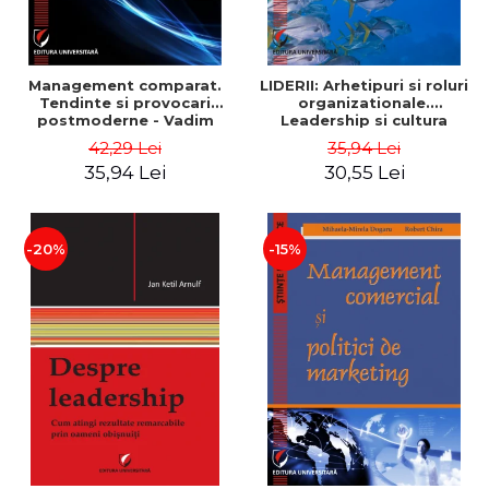
Management comparat.
LIDERII: Arhetipuri si roluri
Tendinte si provocari
organizationale.
postmoderne - Vadim
Leadership si cultura
Dumitrascu
organizationala - Vadim
42,29 Lei
35,94 Lei
Dumitrascu
35,94 Lei
30,55 Lei
-20%
-15%