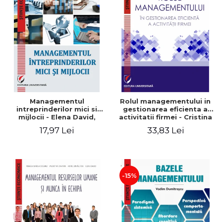
Managementul
Rolul managementului in
intreprinderilor mici si
gestionarea eficienta a
mijlocii - Elena David,
activitatii firmei - Cristina
Mihaela-Mirela Dogaru,
Stefan, Elena David,
17,97 Lei
33,83 Lei
Roxana Carmen Ionescu,
Gabriel Nastase, Mihaela-
Valentina Zaharia
Mirela Dogaru, Valentina
Zaharia
-15%