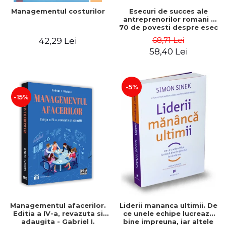
Esecuri de succes ale
Managementul costurilor
antreprenorilor romani -
70 de povesti despre esec
care sa-ti inspire succesul
68,71 Lei
42,29 Lei
58,40 Lei
-5%
-15%
Managementul afacerilor.
Liderii mananca ultimii. De
Editia a IV-a, revazuta si
ce unele echipe lucreaza
adaugita - Gabriel I.
bine impreuna, iar altele