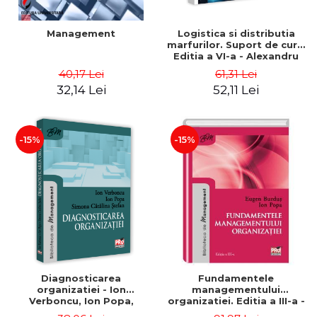
Management
Logistica si distributia
marfurilor. Suport de curs.
Editia a VI-a - Alexandru
Burda
40,17 Lei
61,31 Lei
32,14 Lei
52,11 Lei
-15%
-15%
Diagnosticarea
Fundamentele
organizatiei - Ion
managementului
Verboncu, Ion Popa,
organizatiei. Editia a III-a -
Simona Catalina Stefan
Eugen Burdus, Ion Popa