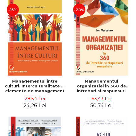
-15%
-20%
Managementul intre
Managementul
culturi. Interculturalitate si
organizatiei in 360 de
elemente de management
intrebari si raspunsuri
comparat - Vadim
comentate - Ion Verboncu
28,54 Lei
63,43 Lei
Dumitrascu
24,26 Lei
50,74 Lei