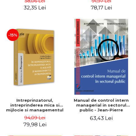
38,06 Lei
91,97 Lei
32,35 Lei
78,17 Lei
-15%
Intreprinzatorul,
Manual de control intern
intreprinderea mica si
managerial in sectorul
mijlocie si managementul
public - Jean-Pierre
intreprenorial - Ovidiu
Garitte, Marius Tomoiala
94,09 Lei
63,43 Lei
Nicolescu, Ciprian
79,98 Lei
Nicolescu