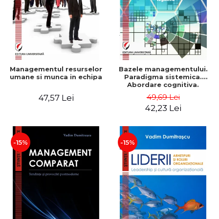
Managementul resurselor
Bazele managementului.
umane si munca in echipa
Paradigma sistemica.
Abordare cognitiva.
Perspectiva
49,69 Lei
47,57 Lei
comportamentala - Vadim
42,23 Lei
Dumitrascu
-15%
-15%