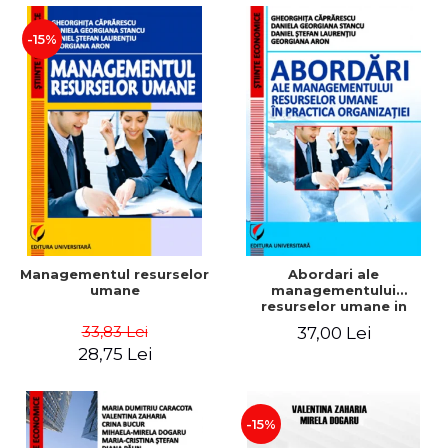
-15%
Managementul resurselor
Abordari ale
umane
managementului
resurselor umane in
practica organizatiei
33,83 Lei
37,00 Lei
28,75 Lei
-15%