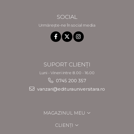
SOCIAL
Urmărește-ne în social media
SUPORT CLIENȚI
Luni - Vineri intre 8.00 - 16.00
0745 200 357
vanzari@editurauniversitara.ro
MAGAZINUL MEU
CLIENȚI