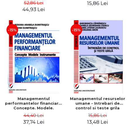
Daniela Georgiana Stancu,
52,86 Lei
15,86 Lei
Georgiana Aron
44,93 Lei
-15%
-15%
Managementul
Managementul resurselor
performantelor financiare.
umane - Intrebari de
Concepte. Modele.
control si teste grila
Instrumente
44,40 Lei
15,86 Lei
37,74 Lei
13,48 Lei