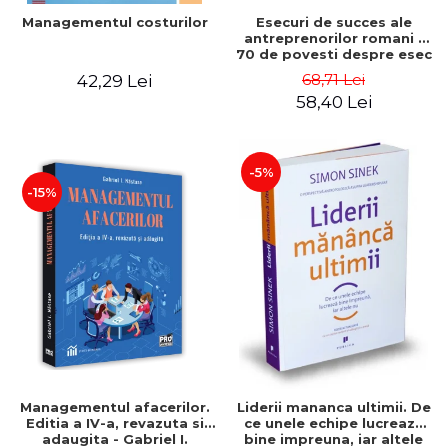
Esecuri de succes ale
Managementul costurilor
antreprenorilor romani -
70 de povesti despre esec
care sa-ti inspire succesul
68,71 Lei
42,29 Lei
58,40 Lei
-5%
-15%
Managementul afacerilor.
Liderii mananca ultimii. De
Editia a IV-a, revazuta si
ce unele echipe lucreaza
adaugita - Gabriel I.
bine impreuna, iar altele