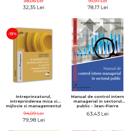
38,06 Lei
91,97 Lei
32,35 Lei
78,17 Lei
-15%
Intreprinzatorul,
Manual de control intern
intreprinderea mica si
managerial in sectorul
mijlocie si managementul
public - Jean-Pierre
intreprenorial - Ovidiu
Garitte, Marius Tomoiala
94,09 Lei
63,43 Lei
Nicolescu, Ciprian
79,98 Lei
Nicolescu