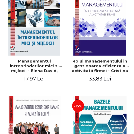
Managementul
Rolul managementului in
intreprinderilor mici si
gestionarea eficienta a
mijlocii - Elena David,
activitatii firmei - Cristina
Mihaela-Mirela Dogaru,
Stefan, Elena David,
17,97 Lei
33,83 Lei
Roxana Carmen Ionescu,
Gabriel Nastase, Mihaela-
Valentina Zaharia
Mirela Dogaru, Valentina
Zaharia
-15%