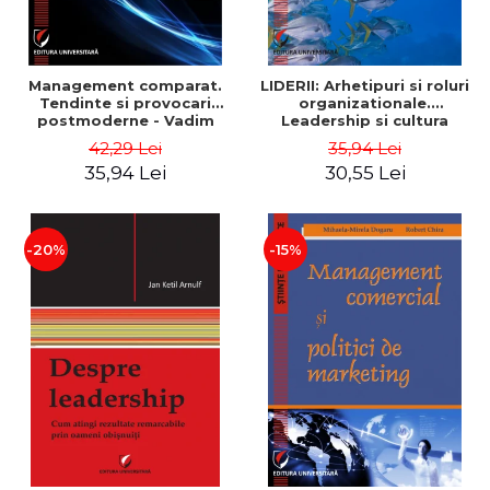
Management comparat.
LIDERII: Arhetipuri si roluri
Tendinte si provocari
organizationale.
postmoderne - Vadim
Leadership si cultura
Dumitrascu
organizationala - Vadim
42,29 Lei
35,94 Lei
Dumitrascu
35,94 Lei
30,55 Lei
-20%
-15%