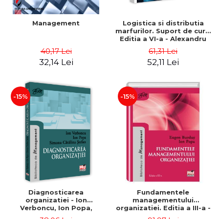
Management
Logistica si distributia
marfurilor. Suport de curs.
Editia a VI-a - Alexandru
Burda
40,17 Lei
61,31 Lei
32,14 Lei
52,11 Lei
-15%
-15%
Diagnosticarea
Fundamentele
organizatiei - Ion
managementului
Verboncu, Ion Popa,
organizatiei. Editia a III-a -
Simona Catalina Stefan
Eugen Burdus, Ion Popa