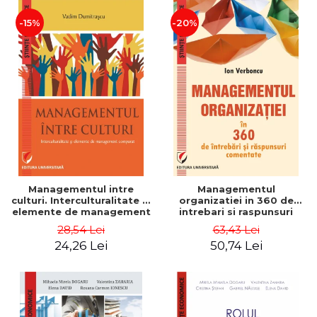
-15%
-20%
Managementul intre
Managementul
culturi. Interculturalitate si
organizatiei in 360 de
elemente de management
intrebari si raspunsuri
comparat - Vadim
comentate - Ion Verboncu
28,54 Lei
63,43 Lei
Dumitrascu
24,26 Lei
50,74 Lei