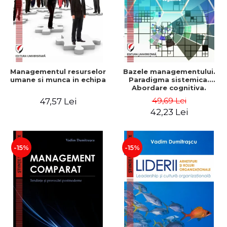
Managementul resurselor
Bazele managementului.
umane si munca in echipa
Paradigma sistemica.
Abordare cognitiva.
Perspectiva
49,69 Lei
47,57 Lei
comportamentala - Vadim
42,23 Lei
Dumitrascu
-15%
-15%