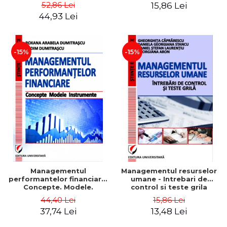
Daniela Georgiana Stancu,
52,86 Lei
15,86 Lei
Georgiana Aron
44,93 Lei
-15%
-15%
Managementul
Managementul resurselor
performantelor financiare.
umane - Intrebari de
Concepte. Modele.
control si teste grila
Instrumente
44,40 Lei
15,86 Lei
37,74 Lei
13,48 Lei