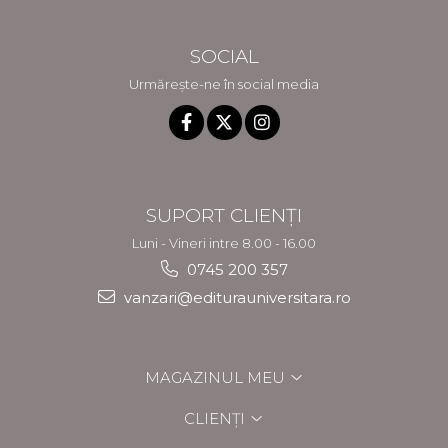
SOCIAL
Urmărește-ne în social media
SUPORT CLIENȚI
Luni - Vineri intre 8.00 - 16.00
0745 200 357
vanzari@editurauniversitara.ro
MAGAZINUL MEU
CLIENȚI