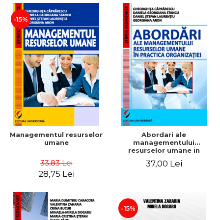
-15%
Managementul resurselor
Abordari ale
umane
managementului
resurselor umane in
practica organizatiei
33,83 Lei
37,00 Lei
28,75 Lei
-15%