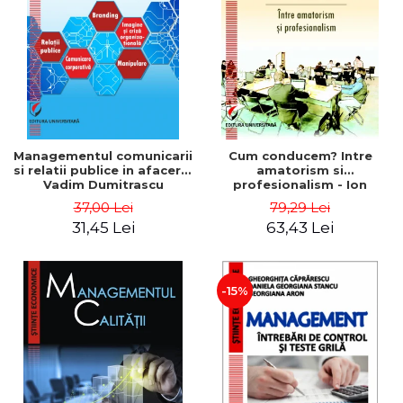
ADMINISTRATIVE
Cum Cumpăr
ȘTIINȚE ECONOMICE
Livrare
ȘTIINȚE EXACTE
Politica de Retur
EDUCAȚIE FIZICĂ ȘI SPORT
Formular de Retur
PREUNIVERSITARIA
Distribuitori
TIMP LIBER
ÎN CURS DE APARIȚIE
Managementul comunicarii
Cum conducem? Intre
si relatii publice in afaceri -
amatorism si
NOUTĂȚI
Vadim Dumitrascu
profesionalism - Ion
Verboncu
PACHETE DE STUDIU
37,00 Lei
79,29 Lei
31,45 Lei
63,43 Lei
PROMOȚIILE LUNII
ULTIMELE EXEMPLARE
-15%