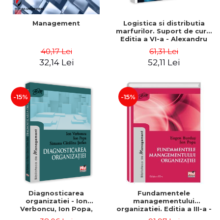
Management
Logistica si distributia
marfurilor. Suport de curs.
Editia a VI-a - Alexandru
Burda
40,17 Lei
61,31 Lei
32,14 Lei
52,11 Lei
-15%
-15%
Diagnosticarea
Fundamentele
organizatiei - Ion
managementului
Verboncu, Ion Popa,
organizatiei. Editia a III-a -
Simona Catalina Stefan
Eugen Burdus, Ion Popa