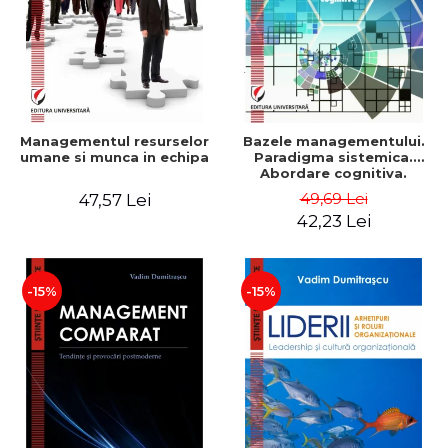
Managementul resurselor
Bazele managementului.
umane si munca in echipa
Paradigma sistemica.
Abordare cognitiva.
Perspectiva
49,69 Lei
47,57 Lei
comportamentala - Vadim
42,23 Lei
Dumitrascu
-15%
-15%