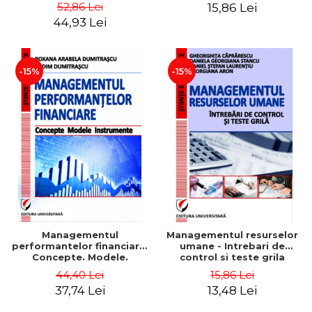
Daniela Georgiana Stancu,
52,86 Lei
15,86 Lei
Georgiana Aron
44,93 Lei
-15%
-15%
Managementul
Managementul resurselor
performantelor financiare.
umane - Intrebari de
Concepte. Modele.
control si teste grila
Instrumente
44,40 Lei
15,86 Lei
37,74 Lei
13,48 Lei