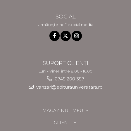
SOCIAL
Urmărește-ne în social media
SUPORT CLIENȚI
Luni - Vineri intre 8.00 - 16.00
0745 200 357
vanzari@editurauniversitara.ro
MAGAZINUL MEU
CLIENȚI