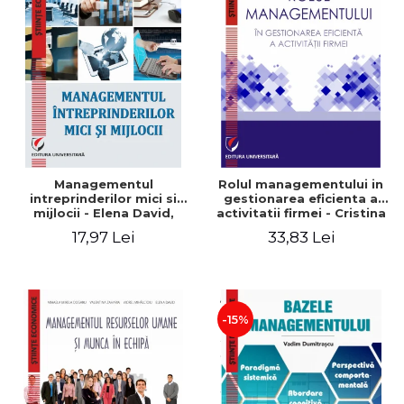
Managementul
Rolul managementului in
intreprinderilor mici si
gestionarea eficienta a
mijlocii - Elena David,
activitatii firmei - Cristina
Mihaela-Mirela Dogaru,
Stefan, Elena David,
17,97 Lei
33,83 Lei
Roxana Carmen Ionescu,
Gabriel Nastase, Mihaela-
Valentina Zaharia
Mirela Dogaru, Valentina
Zaharia
-15%