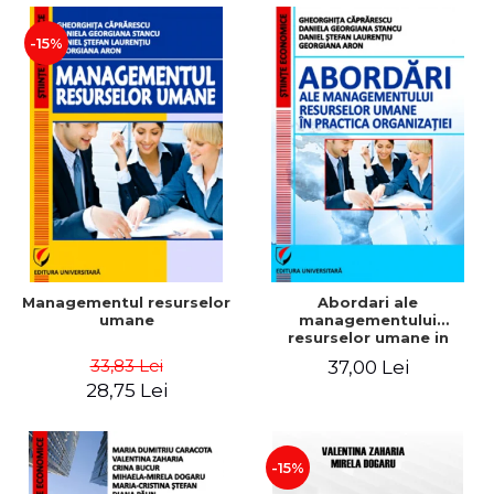
-15%
Managementul resurselor
Abordari ale
umane
managementului
resurselor umane in
practica organizatiei
33,83 Lei
37,00 Lei
28,75 Lei
-15%