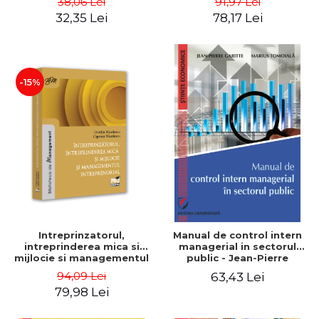
38,06 Lei
91,97 Lei
32,35 Lei
78,17 Lei
-15%
Intreprinzatorul,
Manual de control intern
intreprinderea mica si
managerial in sectorul
mijlocie si managementul
public - Jean-Pierre
intreprenorial - Ovidiu
Garitte, Marius Tomoiala
94,09 Lei
63,43 Lei
Nicolescu, Ciprian
79,98 Lei
Nicolescu