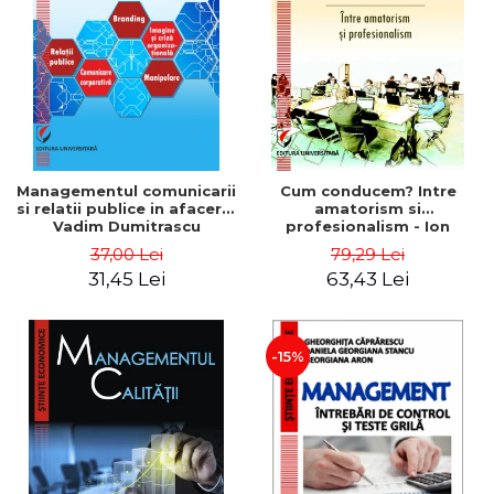
ADMINISTRATIVE
Cum Cumpăr
ȘTIINȚE ECONOMICE
Livrare
ȘTIINȚE EXACTE
Politica de Retur
EDUCAȚIE FIZICĂ ȘI SPORT
Formular de Retur
PREUNIVERSITARIA
Distribuitori
TIMP LIBER
ÎN CURS DE APARIȚIE
Managementul comunicarii
Cum conducem? Intre
si relatii publice in afaceri -
amatorism si
NOUTĂȚI
Vadim Dumitrascu
profesionalism - Ion
Verboncu
PACHETE DE STUDIU
37,00 Lei
79,29 Lei
31,45 Lei
63,43 Lei
PROMOȚIILE LUNII
ULTIMELE EXEMPLARE
-15%