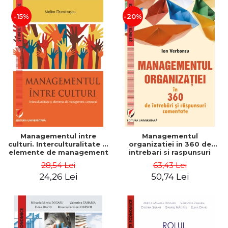
-15%
-20%
Managementul intre
Managementul
culturi. Interculturalitate si
organizatiei in 360 de
elemente de management
intrebari si raspunsuri
comparat - Vadim
comentate - Ion Verboncu
28,54 Lei
63,43 Lei
Dumitrascu
24,26 Lei
50,74 Lei