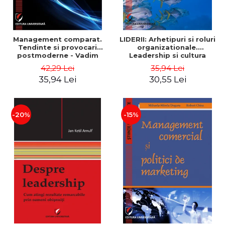
Management comparat.
LIDERII: Arhetipuri si roluri
Tendinte si provocari
organizationale.
postmoderne - Vadim
Leadership si cultura
Dumitrascu
organizationala - Vadim
42,29 Lei
35,94 Lei
Dumitrascu
35,94 Lei
30,55 Lei
-20%
-15%