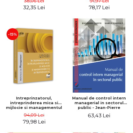
38,06 Lei
91,97 Lei
32,35 Lei
78,17 Lei
-15%
Intreprinzatorul,
Manual de control intern
intreprinderea mica si
managerial in sectorul
mijlocie si managementul
public - Jean-Pierre
intreprenorial - Ovidiu
Garitte, Marius Tomoiala
94,09 Lei
63,43 Lei
Nicolescu, Ciprian
79,98 Lei
Nicolescu