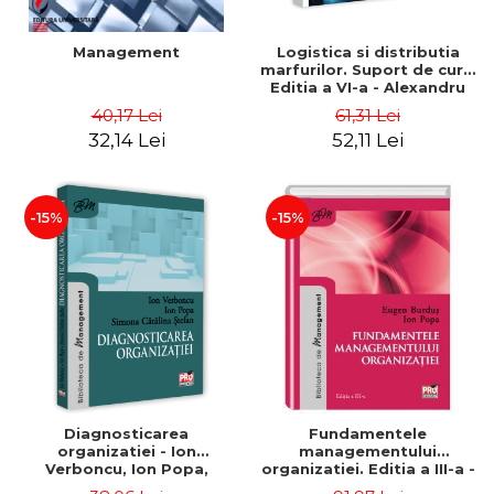
Management
Logistica si distributia
marfurilor. Suport de curs.
Editia a VI-a - Alexandru
Burda
40,17 Lei
61,31 Lei
32,14 Lei
52,11 Lei
-15%
-15%
Diagnosticarea
Fundamentele
organizatiei - Ion
managementului
Verboncu, Ion Popa,
organizatiei. Editia a III-a -
Simona Catalina Stefan
Eugen Burdus, Ion Popa