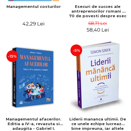
Esecuri de succes ale
Managementul costurilor
antreprenorilor romani -
70 de povesti despre esec
care sa-ti inspire succesul
68,71 Lei
42,29 Lei
58,40 Lei
-5%
-15%
Managementul afacerilor.
Liderii mananca ultimii. De
Editia a IV-a, revazuta si
ce unele echipe lucreaza
adaugita - Gabriel I.
bine impreuna, iar altele