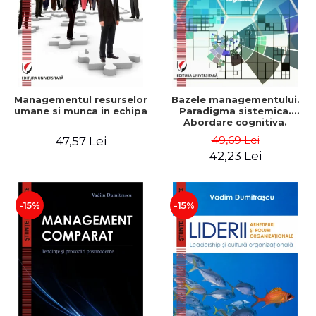
Managementul resurselor
Bazele managementului.
umane si munca in echipa
Paradigma sistemica.
Abordare cognitiva.
Perspectiva
49,69 Lei
47,57 Lei
comportamentala - Vadim
42,23 Lei
Dumitrascu
-15%
-15%