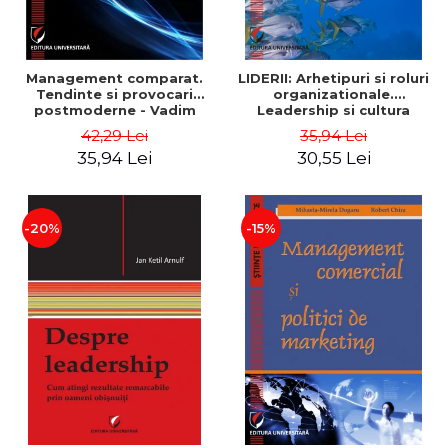
Management comparat.
LIDERII: Arhetipuri si roluri
Tendinte si provocari
organizationale.
postmoderne - Vadim
Leadership si cultura
Dumitrascu
organizationala - Vadim
42,29 Lei
35,94 Lei
Dumitrascu
35,94 Lei
30,55 Lei
-20%
-15%