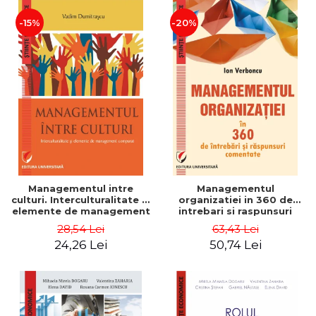
-15%
-20%
Managementul intre
Managementul
culturi. Interculturalitate si
organizatiei in 360 de
elemente de management
intrebari si raspunsuri
comparat - Vadim
comentate - Ion Verboncu
28,54 Lei
63,43 Lei
Dumitrascu
24,26 Lei
50,74 Lei