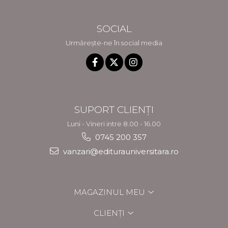
SOCIAL
Urmărește-ne în social media
SUPORT CLIENȚI
Luni - Vineri intre 8.00 - 16.00
0745 200 357
vanzari@editurauniversitara.ro
MAGAZINUL MEU
CLIENȚI