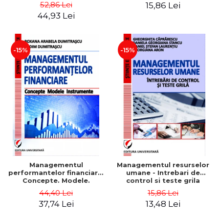
Daniela Georgiana Stancu,
52,86 Lei
15,86 Lei
Georgiana Aron
44,93 Lei
-15%
-15%
Managementul
Managementul resurselor
performantelor financiare.
umane - Intrebari de
Concepte. Modele.
control si teste grila
Instrumente
44,40 Lei
15,86 Lei
37,74 Lei
13,48 Lei