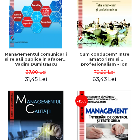
ADMINISTRATIVE
Cum Cumpăr
ȘTIINȚE ECONOMICE
Livrare
ȘTIINȚE EXACTE
Politica de Retur
EDUCAȚIE FIZICĂ ȘI SPORT
Formular de Retur
PREUNIVERSITARIA
Distribuitori
TIMP LIBER
ÎN CURS DE APARIȚIE
Managementul comunicarii
Cum conducem? Intre
si relatii publice in afaceri -
amatorism si
NOUTĂȚI
Vadim Dumitrascu
profesionalism - Ion
Verboncu
PACHETE DE STUDIU
37,00 Lei
79,29 Lei
31,45 Lei
63,43 Lei
PROMOȚIILE LUNII
ULTIMELE EXEMPLARE
-15%