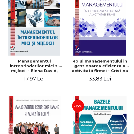
Managementul
Rolul managementului in
intreprinderilor mici si
gestionarea eficienta a
mijlocii - Elena David,
activitatii firmei - Cristina
Mihaela-Mirela Dogaru,
Stefan, Elena David,
17,97 Lei
33,83 Lei
Roxana Carmen Ionescu,
Gabriel Nastase, Mihaela-
Valentina Zaharia
Mirela Dogaru, Valentina
Zaharia
-15%