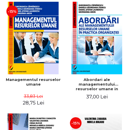
-15%
Managementul resurselor
Abordari ale
umane
managementului
resurselor umane in
practica organizatiei
33,83 Lei
37,00 Lei
28,75 Lei
-15%