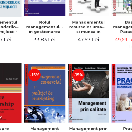
Rolul
Managementul
Ba
ementul
managementului
resurselor umane
managem
inderilor
in gestionarea
si munca in
Para
mijlocii -
eficienta a
echipa
sist
 David,
33,83 Lei
47,57 Lei
7 Lei
49,69 L
activitatii firmei -
Abo
a-Mirela
Cristina Stefan,
cogn
, Roxana
L
Elena David,
Persp
Ionescu,
Gabriel Nastase,
comport
a Zaharia
Mihaela-Mirela
- V
Dogaru,
Dumi
Valentina Zaharia
-15%
-15%
Management
Management prin
spre
Pra