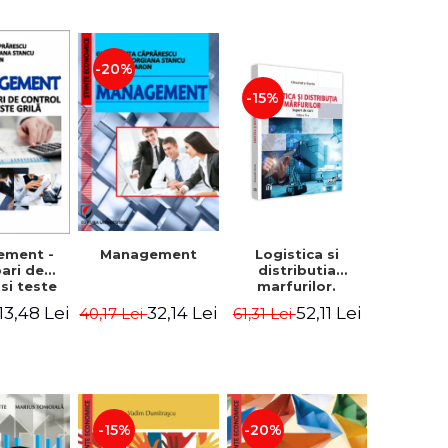
-20%
-15%
Logistica si
ement -
Management
distributia
bari de
marfurilor.
 si teste
Suport de curs.
ila
52,11 Lei
13,48 Lei
32,14 Lei
61,31 Lei
40,17 Lei
Editia a VI-a -
Alexandru Burda
-15%
-20%