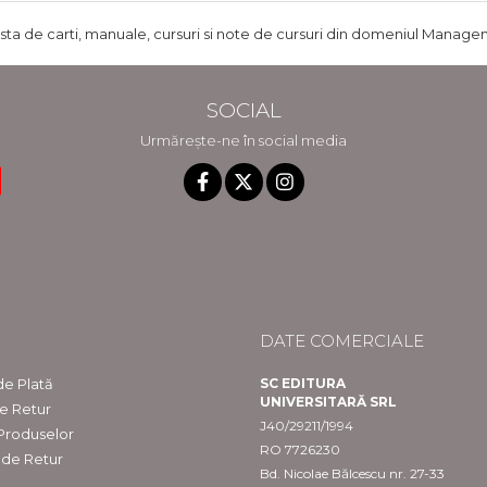
ista de carti, manuale, cursuri si note de cursuri din domeniul Managem
SOCIAL
Urmărește-ne în social media
DATE COMERCIALE
e Plată
SC EDITURA
UNIVERSITARĂ SRL
de Retur
J40/29211/1994
 Produselor
RO 7726230
 de Retur
Bd. Nicolae Bălcescu nr. 27-33