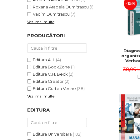
-15%
Roxana Arabela Dumitrascu
(1)
Vadim Dumitrascu
(7)
Vezi mai multe
PRODUCĂTORI
Diagno
organiza
Editura ALL
(4)
Verbon
Popa,
Editura BookZone
(1)
38,06 
Catalin
Editura C.H. Beck
(2)
L
Editura Creator
(2)
Editura Curtea Veche
(38)
Vezi mai multe
EDITURA
Editura Universitară
(102)