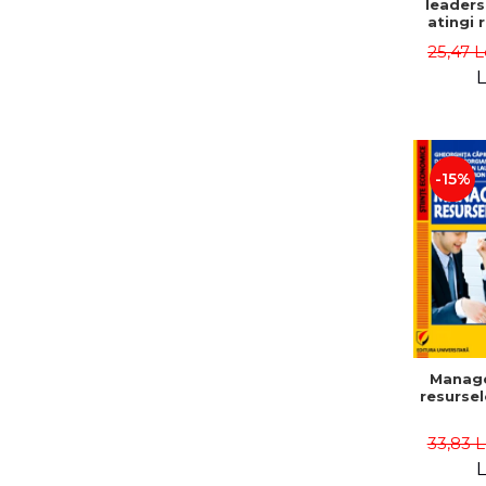
leaders
atingi 
remarca
25,47 L
oameni 
L
-15%
Manag
resurse
33,83 
L