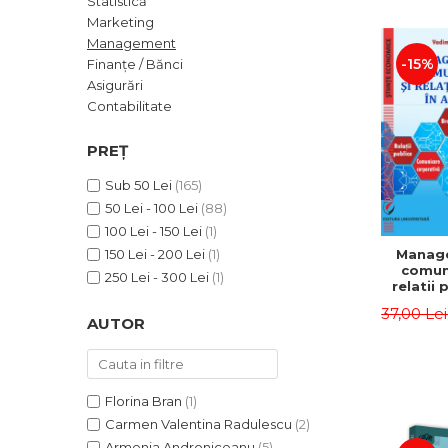
Statistică
ADMINISTRATIVE
Cum Cumpăr
Marketing
ȘTIINȚE ECONOMICE
Livrare
Management
ȘTIINȚE EXACTE
-15%
Finanțe / Bănci
Politica de Retur
Asigurări
EDUCAȚIE FIZICĂ ȘI SPORT
Formular de Retur
Contabilitate
PREUNIVERSITARIA
Distribuitori
TIMP LIBER
PREȚ
ÎN CURS DE APARIȚIE
Sub 50 Lei
(165)
NOUTĂȚI
50 Lei - 100 Lei
(88)
PACHETE DE STUDIU
100 Lei - 150 Lei
(1)
Manag
150 Lei - 200 Lei
(1)
PROMOȚIILE LUNII
comuni
250 Lei - 300 Lei
(1)
relatii 
ULTIMELE EXEMPLARE
afaceri
37,00 Le
Dumi
AUTOR
Florina Bran
(1)
Carmen Valentina Radulescu
(2)
Armenia Androniceanu
(5)