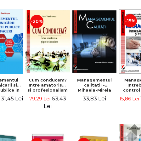
-15%
-20%
ementul
Cum conducem?
Managementul
Manag
carii si
Intre amatorism
calitatii -
Intre
publice in
si profesionalism
Mihaela-Mirela
control
 - Vadim
- Ion Verboncu
Dogaru
gr
31,45 Lei
63,43
33,83 Lei
i
79,29 Lei
15,86 Lei
trascu
Lei