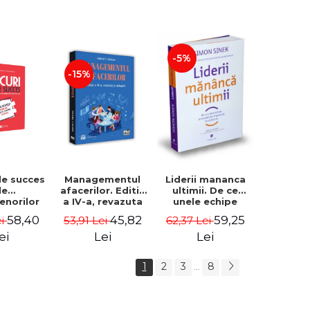
-5%
-15%
de succes
Managementul
Liderii mananca
le
afacerilor. Editia
ultimii. De ce
enorilor
a IV-a, revazuta
unele echipe
 - 70 de
si adaugita -
lucreaza bine
58,40
45,82
59,25
ei
53,91 Lei
62,37 Lei
i despre
Gabriel I. Nastase
impreuna, iar
re sa-ti
altele nu. Editia a
ei
Lei
Lei
 succesul
II-a - Simon Sinek
1
2
3
8
...