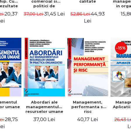
comercial si
calitate
hip. Cum
manage
politici de
rezultate
in org
marketing
bile prin
mode
31,45 Lei
44,93
20,37
15,8
37,00 Lei
52,86 Lei
ei
obisnuiti
Gheo
Capra
Lei
ei
Dan
Geor
Sta
Georgi
-15%
ementul
Abordari ale
Management,
Manag
lor umane
managementului
performanta si
Aplicati
resurselor umane
risc
in practica
28,75
37,00 Lei
40,17 Lei
Lei
26,43 L
organizatiei
ei
L