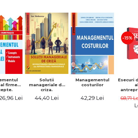
-15%
Solutii
ementul
Managementul
Esecuri 
manageriale de
al firmei.
costurilor
a
criza.
epte.
antrepr
Restructurarea
umente.
romani
44,40 Lei
26,96 Lei
42,29 Lei
68,71 L
organizationala
dele
povest
sau
esec ca
L
reproiectarea
inspire
manageriala