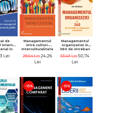
al de
Managementul
Managementul
l intern
intre culturi.
organizatiei in
rial in
Interculturalitate
360 de intrebari
 public -
si elemente de
si raspunsuri
3 Lei
24,26
50,74
28,54 Lei
63,43 Lei
Pierre
management
comentate - Ion
, Marius
comparat -
Verboncu
Lei
Lei
oiala
Vadim
Dumitrascu
-15%
-15%