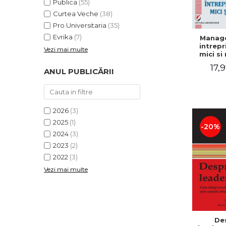
Publica
(55)
Curtea Veche
(38)
Pro Universitaria
(35)
Evrika
(7)
Manag
intrepr
Vezi mai multe
mici si 
Elena
17,9
Mihael
ANUL PUBLICĂRII
Dogaru
Carmen 
Valentin
2026
(3)
2025
(1)
-20%
2024
(3)
2023
(2)
2022
(3)
Vezi mai multe
De