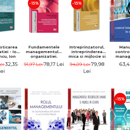
-15%
-15%
sticarea
Fundamentele
Intreprinzatorul,
Manu
tiei - Ion
managementului
intreprinderea
contro
cu, Ion
organizatiei.
mica si mijlocie si
manage
 Simona
Editia a III-a -
managementul
sectorul
32,35
78,17 Lei
79,98
63,4
Lei
91,97 Lei
94,09 Lei
a Stefan
Eugen Burdus,
intreprenorial -
Jean-
Ion Popa
Ovidiu Nicolescu,
Garitte
ei
Lei
Ciprian Nicolescu
Tom
-15%