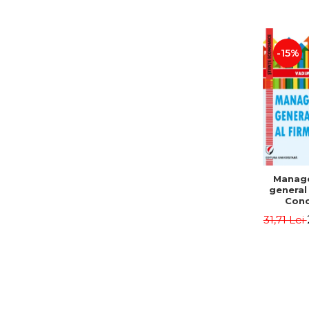
-15%
Manag
general 
Conc
Instr
31,71 Lei
Mo