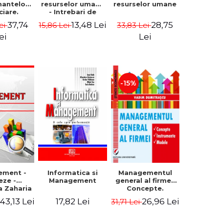
resurselor umane
mantelor
resurselor umane
ciare.
- Intrebari de
epte.
control si teste
28,75
37,74
13,48 Lei
33,83 Lei
ei
15,86 Lei
ele.
grila
umente
Lei
ei
-15%
ement -
Informatica si
Managementul
eze -
Management
general al firmei.
a Zaharia
Concepte.
Instrumente.
43,13 Lei
17,82 Lei
26,96 Lei
i
31,71 Lei
Modele