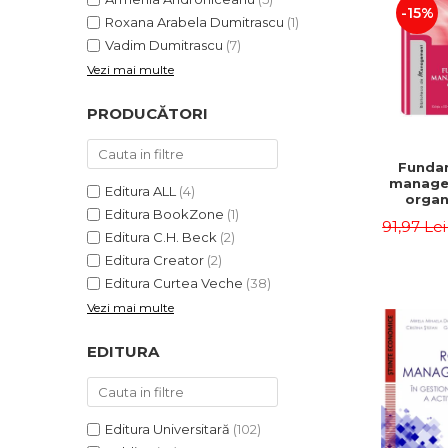
-15%
Roxana Arabela Dumitrascu
(1)
Vadim Dumitrascu
(7)
Vezi mai multe
PRODUCĂTORI
Funda
manage
Editura ALL
(4)
organi
Editura BookZone
(1)
Editia 
91,97 Le
Eugen 
Editura C.H. Beck
(2)
Ion
Editura Creator
(2)
Editura Curtea Veche
(38)
Vezi mai multe
EDITURA
Editura Universitară
(102)