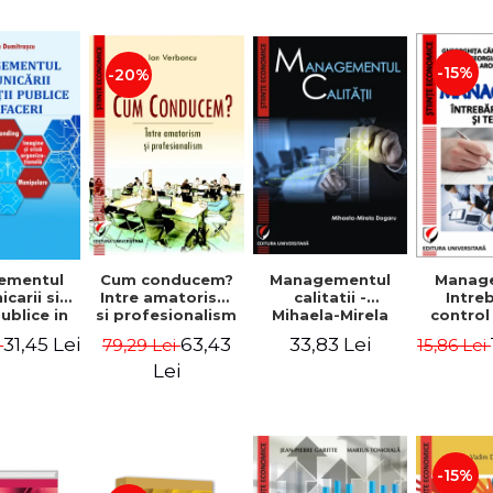
-15%
-20%
ementul
Cum conducem?
Managementul
Manag
carii si
Intre amatorism
calitatii -
Intre
publice in
si profesionalism
Mihaela-Mirela
control
 - Vadim
- Ion Verboncu
Dogaru
gr
31,45 Lei
63,43
33,83 Lei
i
79,29 Lei
15,86 Lei
trascu
Lei
-15%