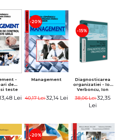
-20%
-15%
Diagnosticarea
ement -
Management
organizatiei - Ion
bari de
Verboncu, Ion
 si teste
Popa, Simona
ila
32,35
13,48 Lei
32,14 Lei
38,06 Lei
40,17 Lei
Catalina Stefan
Lei
-20%