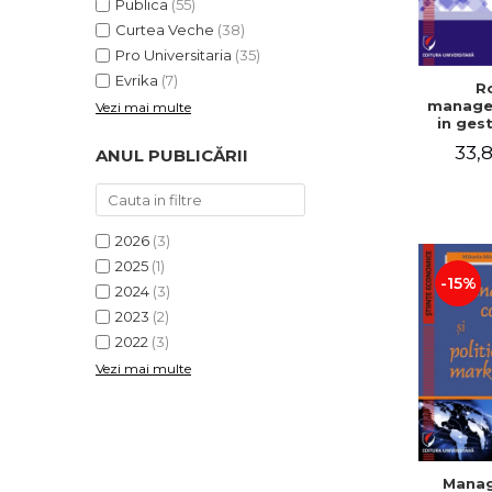
Publica
(55)
Curtea Veche
(38)
Pro Universitaria
(35)
Evrika
(7)
Ro
manage
Vezi mai multe
in ges
efici
33,8
ANUL PUBLICĂRII
activitat
Cristin
Elena
Gabriel
Mihael
2026
(3)
Dog
Valentin
2025
(1)
-15%
2024
(3)
2023
(2)
2022
(3)
Vezi mai multe
Mana