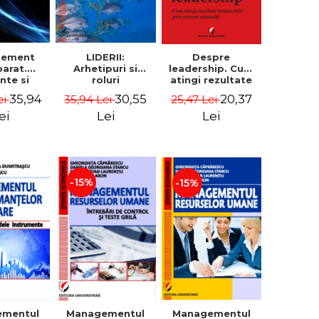
gement
LIDERII:
Despre
arat.
Arhetipuri si
leadership. Cum
nte si
roluri
atingi rezultate
ocari
organizationale.
remarcabile prin
35,94
30,55
20,37
ei
35,94 Lei
25,47 Lei
derne -
Leadership si
oameni obisnuiti
dim
cultura
ei
Lei
Lei
trascu
organizationala -
Vadim
Dumitrascu
-15%
-15%
Managementul
ementul
Managementul