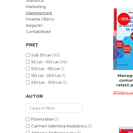
Statistică
ADMINISTRATIVE
Cum Cumpăr
Marketing
ȘTIINȚE ECONOMICE
Livrare
Management
ȘTIINȚE EXACTE
-15%
Finanțe / Bănci
Politica de Retur
Asigurări
EDUCAȚIE FIZICĂ ȘI SPORT
Formular de Retur
Contabilitate
PREUNIVERSITARIA
Distribuitori
TIMP LIBER
PREȚ
ÎN CURS DE APARIȚIE
Sub 50 Lei
(165)
NOUTĂȚI
50 Lei - 100 Lei
(88)
PACHETE DE STUDIU
100 Lei - 150 Lei
(1)
Manag
150 Lei - 200 Lei
(1)
PROMOȚIILE LUNII
comuni
250 Lei - 300 Lei
(1)
relatii 
ULTIMELE EXEMPLARE
afaceri
37,00 Le
Dumi
AUTOR
Florina Bran
(1)
Carmen Valentina Radulescu
(2)
Armenia Androniceanu
(5)