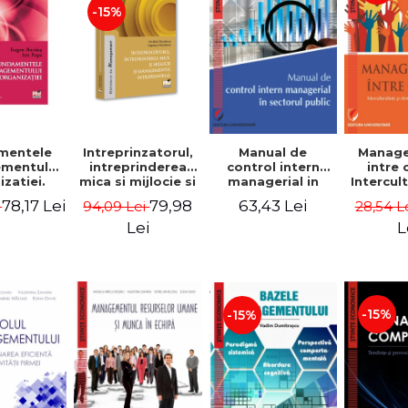
-15%
Manual de
Manag
mentele
Intreprinzatorul,
control intern
intre 
mentului
intreprinderea
managerial in
Intercul
zatiei.
mica si mijlocie si
sectorul public -
si ele
a III-a -
managementul
63,43 Lei
78,17 Lei
79,98
28,54 L
i
94,09 Lei
Jean-Pierre
mana
Burdus,
intreprenorial -
Garitte, Marius
comp
 Popa
Ovidiu Nicolescu,
L
Lei
Tomoiala
Va
Ciprian Nicolescu
Dumi
-15%
-15%