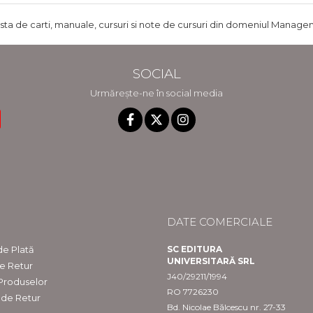
ista de carti, manuale, cursuri si note de cursuri din domeniul Managem
SOCIAL
Urmărește-ne în social media
DATE COMERCIALE
e Plată
SC EDITURA
UNIVERSITARĂ SRL
de Retur
J40/29211/1994
 Produselor
RO 7726230
 de Retur
Bd. Nicolae Bălcescu nr. 27-33