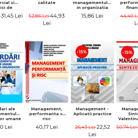
cial si
calitate
managementului
perfor
ici de
in organizatia
finan
eting
moderna -
Conc
31,45 Lei
44,93
15,86 Lei
i
52,86 Lei
44,40 L
Gheorghita
Mod
Caprarescu,
Instr
Lei
L
Daniela
Georgiana
Stancu,
Georgiana Aron
-15%
-15%
ari ale
Manag
Management,
Management -
mentului
Sint
performanta si
Aplicatii practice
lor umane
Valentin
risc
actica
0 Lei
40,17 Lei
22,52
50,74 Le
26,43 Lei
izatiei
Lei