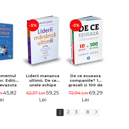
-5%
-5%
ementul
Liderii mananca
De ce esueaza
or. Editia
ultimii. De ce
companiile? 10
 revazuta
unele echipe
greseli si 100 de
ugita -
lucreaza bine
solutii - Iancu
45,82
59,25
69,29
ei
62,37 Lei
72,94 Lei
I. Nastase
impreuna, iar
Guda
altele nu. Editia a
ei
Lei
Lei
II-a - Simon Sinek
1
2
3
8
...