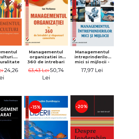
ementul
Managementul
Managementul
culturi.
organizatiei in
intreprinderilor
turalitate
360 de intrebari
mici si mijlocii -
mente de
si raspunsuri
Elena David,
24,26
50,74
17,97 Lei
ei
63,43 Lei
gement
comentate - Ion
Mihaela-Mirela
arat -
Verboncu
Dogaru, Roxana
ei
Lei
dim
Carmen Ionescu,
trascu
Valentina Zaharia
-20%
-15%