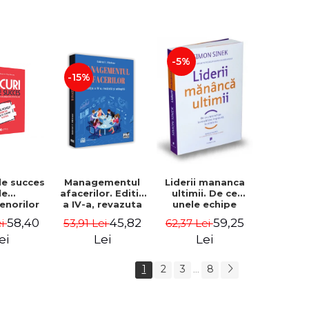
-5%
-15%
de succes
Managementul
Liderii mananca
le
afacerilor. Editia
ultimii. De ce
enorilor
a IV-a, revazuta
unele echipe
 - 70 de
si adaugita -
lucreaza bine
58,40
45,82
59,25
ei
53,91 Lei
62,37 Lei
i despre
Gabriel I. Nastase
impreuna, iar
re sa-ti
altele nu. Editia a
ei
Lei
Lei
 succesul
II-a - Simon Sinek
1
2
3
8
...