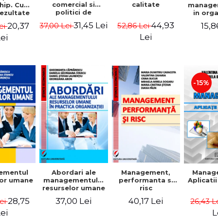
comercial si
calitate
hip. Cum
manage
politici de
rezultate
in org
marketing
bile prin
mode
31,45 Lei
44,93
20,37
15,8
37,00 Lei
52,86 Lei
ei
obisnuiti
Gheo
Capra
Lei
ei
Dan
Geor
Sta
Georgi
-15%
ementul
Abordari ale
Management,
Manag
lor umane
managementului
performanta si
Aplicati
resurselor umane
risc
in practica
28,75
37,00 Lei
40,17 Lei
Lei
26,43 L
organizatiei
ei
L