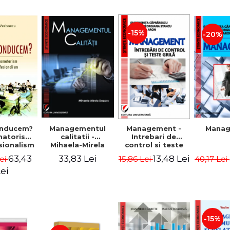
-15%
-20%
nducem?
Managementul
Management -
Mana
matorism
calitatii -
Intrebari de
sionalism
Mihaela-Mirela
control si teste
Verboncu
Dogaru
grila
63,43
33,83 Lei
13,48 Lei
ei
15,86 Lei
40,17 Lei
ei
-15%