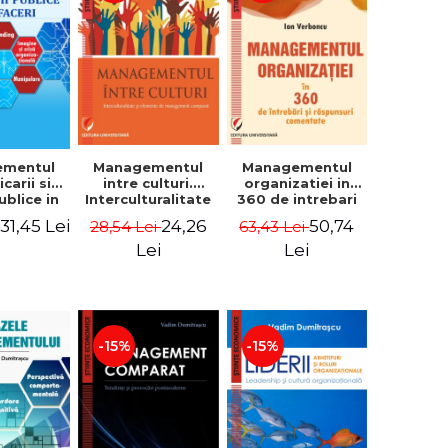
ementul
Managementul
Managementul
carii si
intre culturi.
organizatiei in
publice in
Interculturalitate
360 de intrebari
 - Vadim
si elemente de
si raspunsuri
31,45 Lei
24,26
50,74
i
28,54 Lei
63,43 Lei
trascu
management
comentate - Ion
comparat -
Verboncu
Lei
Lei
Vadim
Dumitrascu
-15%
-15%