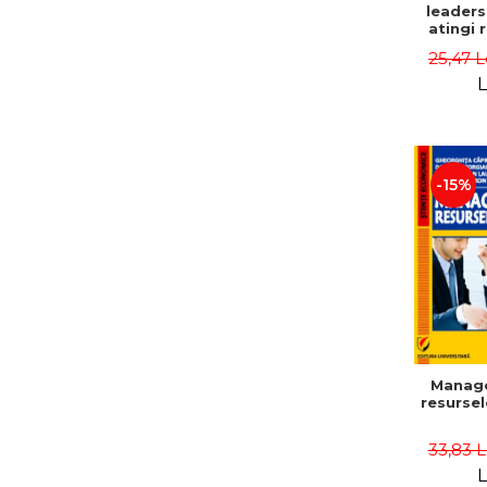
leaders
atingi 
remarca
25,47 L
oameni 
L
-15%
Manag
resurse
33,83 
L