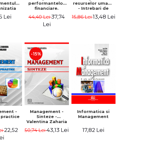
mentului
performantelor
resurselor umane
anizatia
financiare.
- Intrebari de
rna -
Concepte.
control si teste
6 Lei
37,74
13,48 Lei
44,40 Lei
15,86 Lei
rghita
Modele.
grila
rescu,
Instrumente
Lei
iela
giana
ncu,
ana Aron
-15%
Management -
ement -
Informatica si
Sinteze -
i practice
Management
Valentina Zaharia
43,13 Lei
22,52
17,82 Lei
50,74 Lei
ei
ei