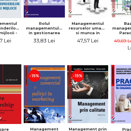
Rolul
Managementul
Ba
ementul
managementului
resurselor umane
managem
inderilor
in gestionarea
si munca in
Para
mijlocii -
eficienta a
echipa
sist
 David,
33,83 Lei
47,57 Lei
7 Lei
49,69 L
activitatii firmei -
Abo
a-Mirela
Cristina Stefan,
cogn
, Roxana
L
Elena David,
Persp
Ionescu,
Gabriel Nastase,
comport
a Zaharia
Mihaela-Mirela
- V
Dogaru,
Dumi
Valentina Zaharia
-15%
-15%
Management
Management prin
spre
Pra