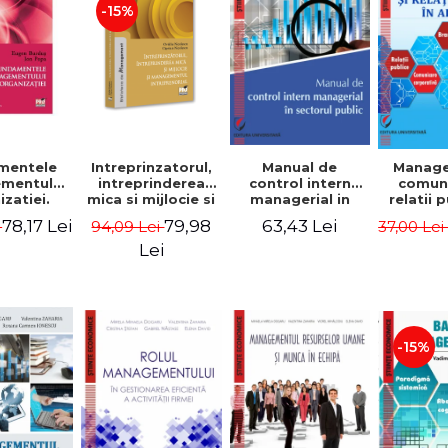
-15%
mentele
Intreprinzatorul,
Manual de
Manag
mentului
intreprinderea
control intern
comuni
zatiei.
mica si mijlocie si
managerial in
relatii 
a III-a -
managementul
sectorul public -
afaceri
78,17 Lei
79,98
63,43 Lei
i
94,09 Lei
37,00 Le
Burdus,
intreprenorial -
Jean-Pierre
Dumi
 Popa
Ovidiu Nicolescu,
Garitte, Marius
Lei
Ciprian Nicolescu
Tomoiala
-15%