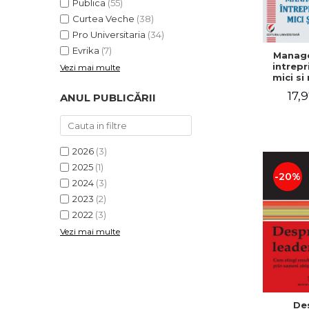
Publica
(55)
Curtea Veche
(38)
Pro Universitaria
(34)
Evrika
(7)
Manag
intrepr
Vezi mai multe
mici si 
Elena
17,9
ANUL PUBLICĂRII
Mihael
Dogaru
Carmen 
Valentin
2026
(3)
2025
(1)
-20%
2024
(3)
2023
(2)
2022
(3)
Vezi mai multe
De