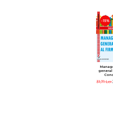
-15%
Manag
general 
Conc
Instr
31,71 Lei
Mo