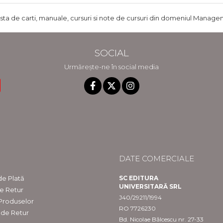
ista de carti, manuale, cursuri si note de cursuri din domeniul Managem
SOCIAL
Urmărește-ne în social media
DATE COMERCIALE
e Plată
SC EDITURA
UNIVERSITARĂ SRL
de Retur
J40/29211/1994
 Produselor
RO 7726230
 de Retur
Bd. Nicolae Bălcescu nr. 27-33