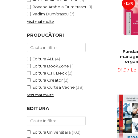
-15%
Roxana Arabela Dumitrascu
(1)
Vadim Dumitrascu
(7)
Vezi mai multe
PRODUCĂTORI
Funda
manage
Editura ALL
(4)
organi
Editura BookZone
(1)
Editia 
91,97 Le
Eugen 
Editura C.H. Beck
(2)
Ion
Editura Creator
(2)
Editura Curtea Veche
(38)
Vezi mai multe
EDITURA
Editura Universitară
(102)