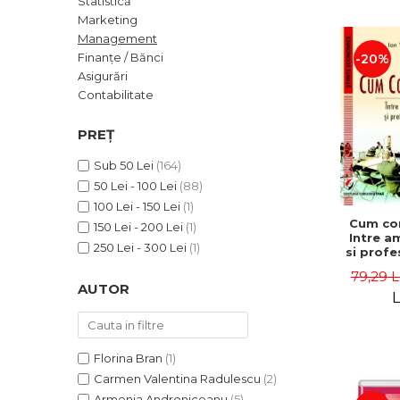
Statistică
ADMINISTRATIVE
Cum Cumpăr
Marketing
ȘTIINȚE ECONOMICE
Livrare
Management
ȘTIINȚE EXACTE
Finanțe / Bănci
-20%
Politica de Retur
Asigurări
EDUCAȚIE FIZICĂ ȘI SPORT
Formular de Retur
Contabilitate
PREUNIVERSITARIA
Distribuitori
TIMP LIBER
PREȚ
ÎN CURS DE APARIȚIE
Sub 50 Lei
(164)
NOUTĂȚI
50 Lei - 100 Lei
(88)
PACHETE DE STUDIU
100 Lei - 150 Lei
(1)
Cum co
150 Lei - 200 Lei
(1)
PROMOȚIILE LUNII
Intre a
250 Lei - 300 Lei
(1)
si profe
ULTIMELE EXEMPLARE
- Ion 
79,29 L
AUTOR
L
Florina Bran
(1)
Carmen Valentina Radulescu
(2)
Armenia Androniceanu
(5)