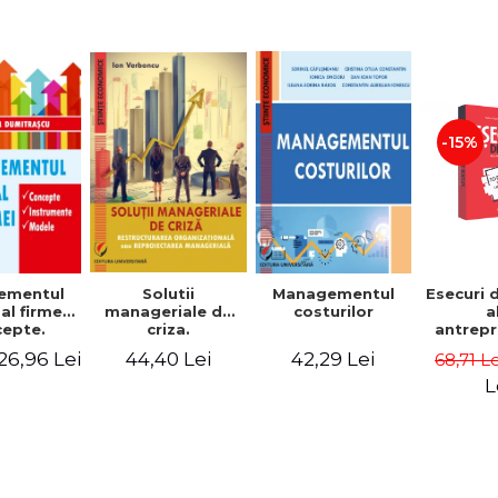
-15%
Solutii
ementul
Managementul
Esecuri 
manageriale de
al firmei.
costurilor
a
criza.
epte.
antrepr
Restructurarea
umente.
romani
44,40 Lei
26,96 Lei
42,29 Lei
68,71 L
organizationala
dele
povest
sau
esec ca
L
reproiectarea
inspire
manageriala