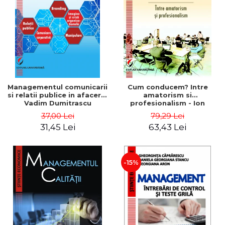
ADMINISTRATIVE
Cum Cumpăr
ȘTIINȚE ECONOMICE
Livrare
ȘTIINȚE EXACTE
Politica de Retur
EDUCAȚIE FIZICĂ ȘI SPORT
Formular de Retur
PREUNIVERSITARIA
Distribuitori
TIMP LIBER
ÎN CURS DE APARIȚIE
Managementul comunicarii
Cum conducem? Intre
si relatii publice in afaceri -
amatorism si
NOUTĂȚI
Vadim Dumitrascu
profesionalism - Ion
Verboncu
PACHETE DE STUDIU
37,00 Lei
79,29 Lei
31,45 Lei
63,43 Lei
PROMOȚIILE LUNII
ULTIMELE EXEMPLARE
-15%