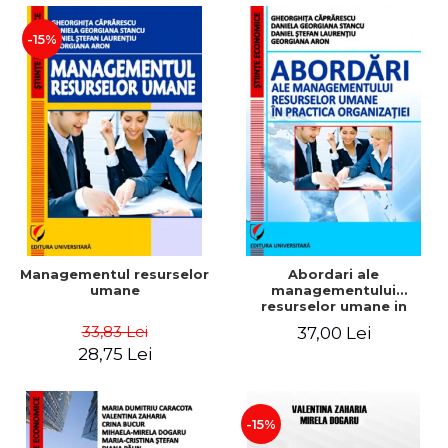
-15%
Managementul resurselor
Abordari ale
umane
managementului
resurselor umane in
practica organizatiei
33,83 Lei
37,00 Lei
28,75 Lei
-15%