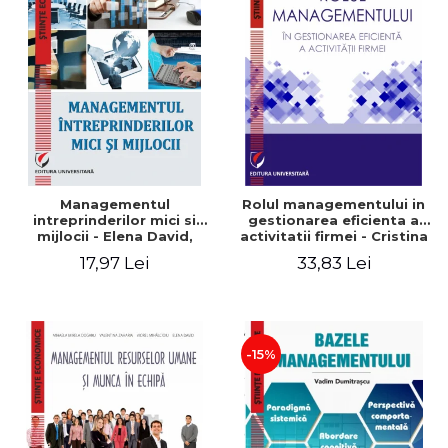
Managementul
Rolul managementului in
intreprinderilor mici si
gestionarea eficienta a
mijlocii - Elena David,
activitatii firmei - Cristina
Mihaela-Mirela Dogaru,
Stefan, Elena David,
17,97 Lei
33,83 Lei
Roxana Carmen Ionescu,
Gabriel Nastase, Mihaela-
Valentina Zaharia
Mirela Dogaru, Valentina
Zaharia
-15%