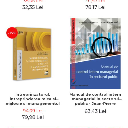
38,06 Lei
91,97 Lei
32,35 Lei
78,17 Lei
-15%
Intreprinzatorul,
Manual de control intern
intreprinderea mica si
managerial in sectorul
mijlocie si managementul
public - Jean-Pierre
intreprenorial - Ovidiu
Garitte, Marius Tomoiala
94,09 Lei
63,43 Lei
Nicolescu, Ciprian
79,98 Lei
Nicolescu