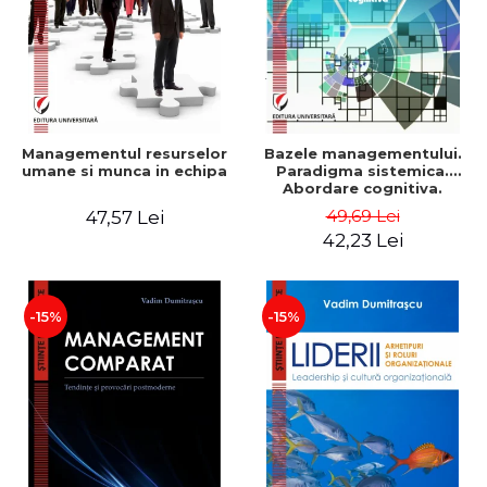
Managementul resurselor
Bazele managementului.
umane si munca in echipa
Paradigma sistemica.
Abordare cognitiva.
Perspectiva
49,69 Lei
47,57 Lei
comportamentala - Vadim
42,23 Lei
Dumitrascu
-15%
-15%