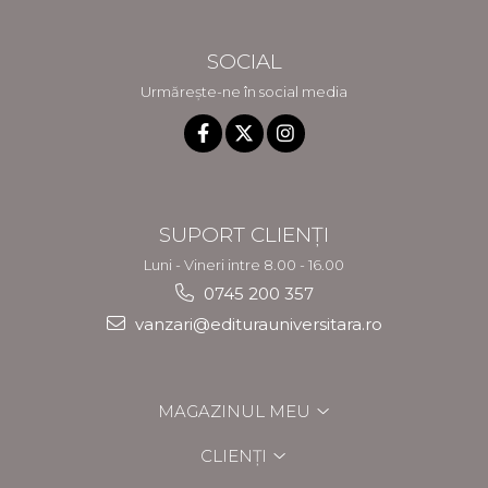
SOCIAL
Urmărește-ne în social media
SUPORT CLIENȚI
Luni - Vineri intre 8.00 - 16.00
0745 200 357
vanzari@editurauniversitara.ro
MAGAZINUL MEU
CLIENȚI