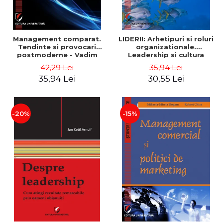
Management comparat.
LIDERII: Arhetipuri si roluri
Tendinte si provocari
organizationale.
postmoderne - Vadim
Leadership si cultura
Dumitrascu
organizationala - Vadim
42,29 Lei
35,94 Lei
Dumitrascu
35,94 Lei
30,55 Lei
-20%
-15%