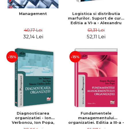
Management
Logistica si distributia
marfurilor. Suport de curs.
Editia a VI-a - Alexandru
Burda
40,17 Lei
61,31 Lei
32,14 Lei
52,11 Lei
-15%
-15%
Diagnosticarea
Fundamentele
organizatiei - Ion
managementului
Verboncu, Ion Popa,
organizatiei. Editia a III-a -
Simona Catalina Stefan
Eugen Burdus, Ion Popa