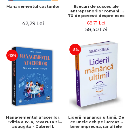
Esecuri de succes ale
Managementul costurilor
antreprenorilor romani -
70 de povesti despre esec
care sa-ti inspire succesul
68,71 Lei
42,29 Lei
58,40 Lei
-5%
-15%
Managementul afacerilor.
Liderii mananca ultimii. De
Editia a IV-a, revazuta si
ce unele echipe lucreaza
adaugita - Gabriel I.
bine impreuna, iar altele