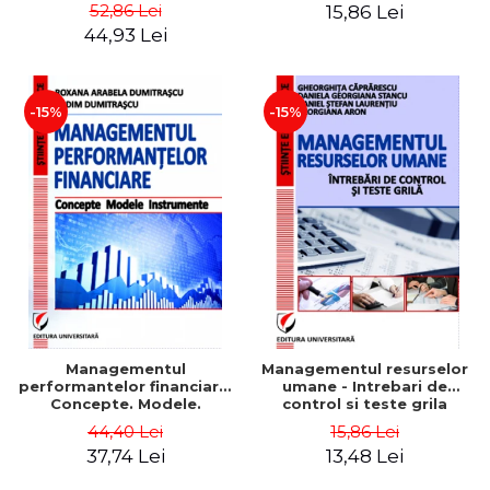
Daniela Georgiana Stancu,
52,86 Lei
15,86 Lei
Georgiana Aron
44,93 Lei
-15%
-15%
Managementul
Managementul resurselor
performantelor financiare.
umane - Intrebari de
Concepte. Modele.
control si teste grila
Instrumente
44,40 Lei
15,86 Lei
37,74 Lei
13,48 Lei