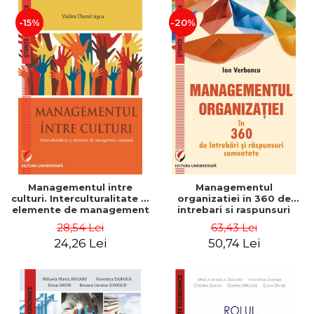
-15%
-20%
Managementul intre
Managementul
culturi. Interculturalitate si
organizatiei in 360 de
elemente de management
intrebari si raspunsuri
comparat - Vadim
comentate - Ion Verboncu
28,54 Lei
63,43 Lei
Dumitrascu
24,26 Lei
50,74 Lei