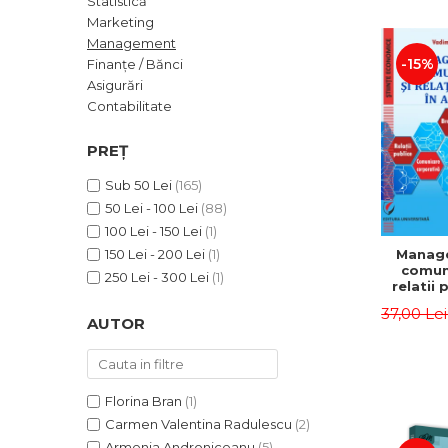
Statistică
ADMINISTRATIVE
Cum Cumpăr
Marketing
ȘTIINȚE ECONOMICE
Livrare
Management
ȘTIINȚE EXACTE
-15%
Finanțe / Bănci
Politica de Retur
Asigurări
EDUCAȚIE FIZICĂ ȘI SPORT
Formular de Retur
Contabilitate
PREUNIVERSITARIA
Distribuitori
TIMP LIBER
PREȚ
ÎN CURS DE APARIȚIE
Sub 50 Lei
(165)
NOUTĂȚI
50 Lei - 100 Lei
(88)
PACHETE DE STUDIU
100 Lei - 150 Lei
(1)
Manag
150 Lei - 200 Lei
(1)
PROMOȚIILE LUNII
comuni
250 Lei - 300 Lei
(1)
relatii 
ULTIMELE EXEMPLARE
afaceri
37,00 Le
Dumi
AUTOR
Florina Bran
(1)
Carmen Valentina Radulescu
(2)
Armenia Androniceanu
(5)