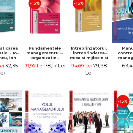
-15%
-15%
sticarea
Fundamentele
Intreprinzatorul,
Manu
tiei - Ion
managementului
intreprinderea
contro
cu, Ion
organizatiei.
mica si mijlocie si
manage
 Simona
Editia a III-a -
managementul
sectorul
32,35
78,17 Lei
79,98
63,4
Lei
91,97 Lei
94,09 Lei
a Stefan
Eugen Burdus,
intreprenorial -
Jean-
Ion Popa
Ovidiu Nicolescu,
Garitte
ei
Lei
Ciprian Nicolescu
Tom
-15%