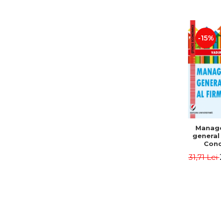
-15%
Manag
general 
Conc
Instr
31,71 Lei
Mo