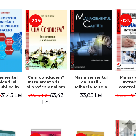
-15%
-20%
ementul
Cum conducem?
Managementul
Manag
carii si
Intre amatorism
calitatii -
Intre
publice in
si profesionalism
Mihaela-Mirela
control
 - Vadim
- Ion Verboncu
Dogaru
gr
31,45 Lei
63,43
33,83 Lei
i
79,29 Lei
15,86 Lei
trascu
Lei