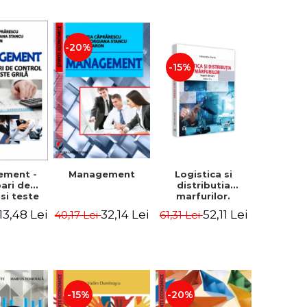
-20%
-15%
Logistica si
ement -
Management
distributia
bari de
marfurilor.
 si teste
Suport de curs.
ila
52,11 Lei
13,48 Lei
32,14 Lei
61,31 Lei
40,17 Lei
Editia a VI-a -
Alexandru Burda
-15%
-20%