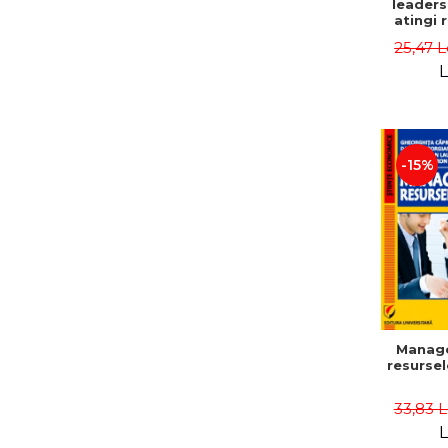
leaders
atingi 
remarca
25,47 L
oameni 
L
-15%
Manag
resurse
33,83 
L