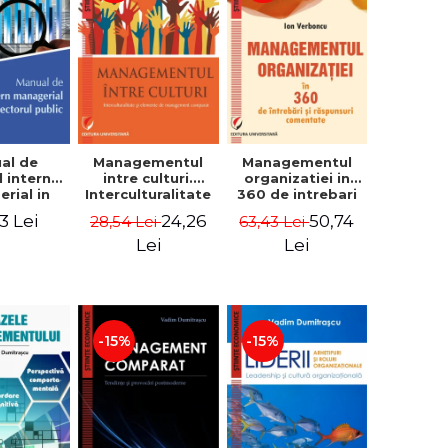
al de
Managementul
Managementul
l intern
intre culturi.
organizatiei in
rial in
Interculturalitate
360 de intrebari
 public -
si elemente de
si raspunsuri
3 Lei
24,26
50,74
28,54 Lei
63,43 Lei
Pierre
management
comentate - Ion
, Marius
comparat -
Verboncu
Lei
Lei
oiala
Vadim
Dumitrascu
-15%
-15%