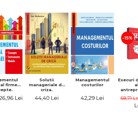
-15%
Solutii
ementul
Managementul
Esecuri 
manageriale de
al firmei.
costurilor
a
criza.
epte.
antrepr
Restructurarea
umente.
romani
44,40 Lei
26,96 Lei
42,29 Lei
68,71 L
organizationala
dele
povest
sau
esec ca
L
reproiectarea
inspire
manageriala