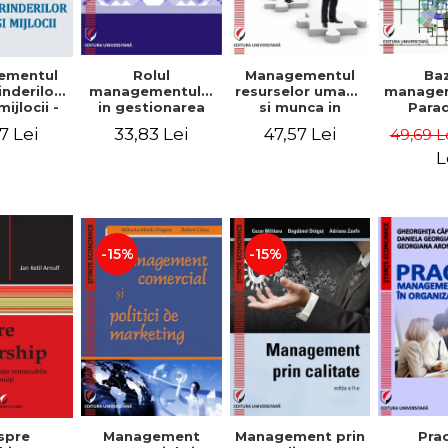
Rolul
Managementul
Ba
ementul
managementului
resurselor umane
managem
inderilor
in gestionarea
si munca in
Para
mijlocii -
eficienta a
echipa
sist
 David,
33,83 Lei
47,57 Lei
7 Lei
49,69 L
activitatii firmei -
Abo
a-Mirela
Cristina Stefan,
cogn
, Roxana
L
Elena David,
Persp
Ionescu,
Gabriel Nastase,
comport
a Zaharia
Mihaela-Mirela
- V
Dogaru,
Dumi
Valentina Zaharia
-15%
-15%
Management
Management prin
spre
Pra