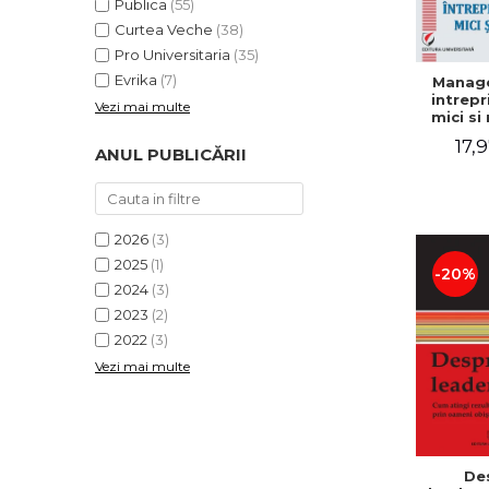
Publica
(55)
Curtea Veche
(38)
Pro Universitaria
(35)
Evrika
(7)
Manag
intrepr
Vezi mai multe
mici si 
Elena
17,9
Mihael
ANUL PUBLICĂRII
Dogaru
Carmen 
Valentin
2026
(3)
2025
(1)
-20%
2024
(3)
2023
(2)
2022
(3)
Vezi mai multe
De