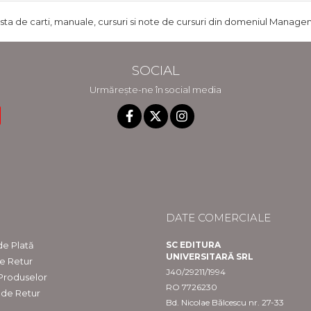
ista de carti, manuale, cursuri si note de cursuri din domeniul Managem
SOCIAL
Urmărește-ne în social media
DATE COMERCIALE
e Plată
SC EDITURA
UNIVERSITARĂ SRL
de Retur
J40/29211/1994
 Produselor
RO 7726230
 de Retur
Bd. Nicolae Bălcescu nr. 27-33