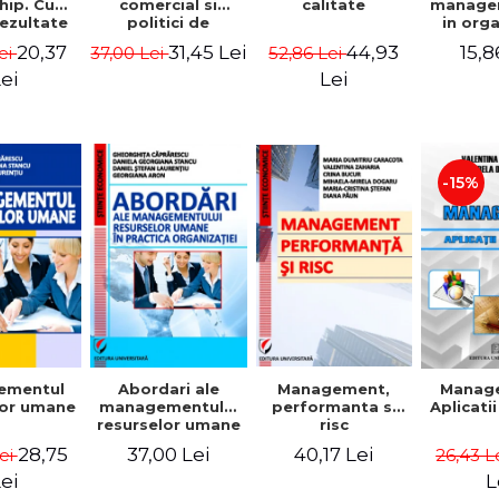
comercial si
calitate
hip. Cum
manage
politici de
rezultate
in org
marketing
bile prin
mode
31,45 Lei
44,93
20,37
15,8
37,00 Lei
52,86 Lei
ei
obisnuiti
Gheo
Capra
Lei
ei
Dan
Geor
Sta
Georgi
-15%
ementul
Abordari ale
Management,
Manag
lor umane
managementului
performanta si
Aplicati
resurselor umane
risc
in practica
28,75
37,00 Lei
40,17 Lei
Lei
26,43 L
organizatiei
ei
L