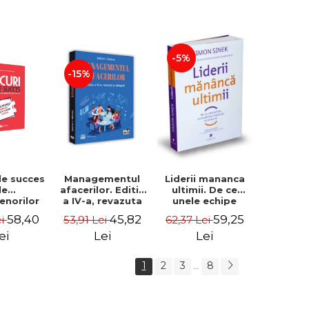
-5%
-15%
de succes
Managementul
Liderii mananca
le
afacerilor. Editia
ultimii. De ce
enorilor
a IV-a, revazuta
unele echipe
 - 70 de
si adaugita -
lucreaza bine
58,40
45,82
59,25
ei
53,91 Lei
62,37 Lei
i despre
Gabriel I. Nastase
impreuna, iar
re sa-ti
altele nu. Editia a
ei
Lei
Lei
 succesul
II-a - Simon Sinek
1
2
3
8
...