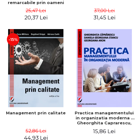
remarcabile prin oameni
obisnuiti
25,47 Lei
37,00 Lei
20,37 Lei
31,45 Lei
-15%
Management prin calitate
Practica managementului
in organizatia moderna -
Gheorghita Caprarescu,
Daniela Georgiana Stancu,
52,86 Lei
15,86 Lei
Georgiana Aron
44,93 Lei