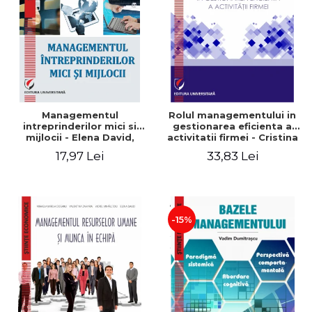
Managementul
Rolul managementului in
intreprinderilor mici si
gestionarea eficienta a
mijlocii - Elena David,
activitatii firmei - Cristina
Mihaela-Mirela Dogaru,
Stefan, Elena David,
17,97 Lei
33,83 Lei
Roxana Carmen Ionescu,
Gabriel Nastase, Mihaela-
Valentina Zaharia
Mirela Dogaru, Valentina
Zaharia
-15%