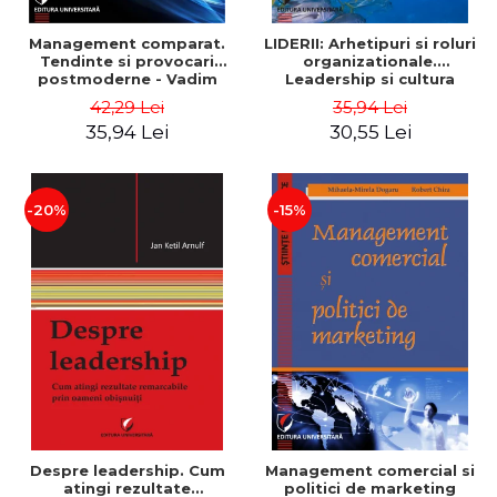
Management comparat.
LIDERII: Arhetipuri si roluri
Tendinte si provocari
organizationale.
postmoderne - Vadim
Leadership si cultura
Dumitrascu
organizationala - Vadim
42,29 Lei
35,94 Lei
Dumitrascu
35,94 Lei
30,55 Lei
-20%
-15%
Despre leadership. Cum
Management comercial si
atingi rezultate
politici de marketing