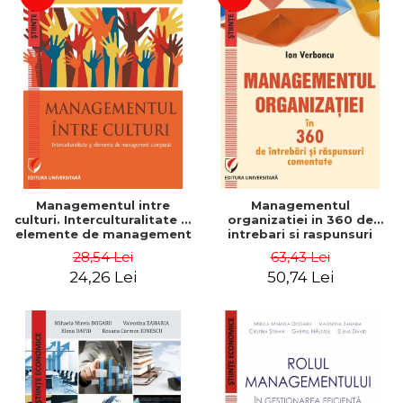
Managementul intre
Managementul
culturi. Interculturalitate si
organizatiei in 360 de
elemente de management
intrebari si raspunsuri
comparat - Vadim
comentate - Ion Verboncu
28,54 Lei
63,43 Lei
Dumitrascu
24,26 Lei
50,74 Lei