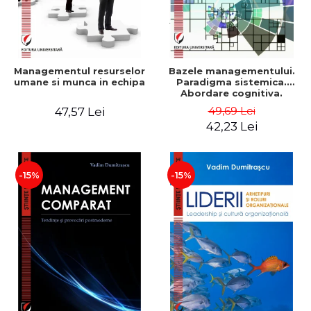
Managementul resurselor
Bazele managementului.
umane si munca in echipa
Paradigma sistemica.
Abordare cognitiva.
Perspectiva
49,69 Lei
47,57 Lei
comportamentala - Vadim
42,23 Lei
Dumitrascu
-15%
-15%