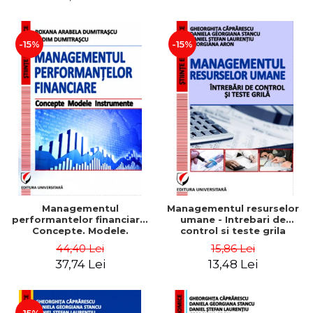
-15%
-15%
Managementul
Managementul resurselor
performantelor financiare.
umane - Intrebari de
Concepte. Modele.
control si teste grila
Instrumente
44,40 Lei
15,86 Lei
37,74 Lei
13,48 Lei