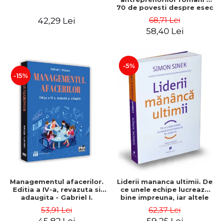
70 de povesti despre esec
care sa-ti inspire succesul
68,71 Lei
42,29 Lei
58,40 Lei
-5%
-15%
Managementul afacerilor.
Liderii mananca ultimii. De
Editia a IV-a, revazuta si
ce unele echipe lucreaza
adaugita - Gabriel I.
bine impreuna, iar altele
Nastase
nu. Editia a II-a - Simon
53,91 Lei
62,37 Lei
Sinek