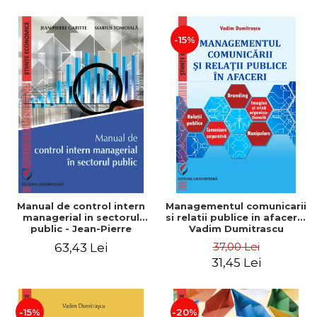
-15%
Manual de control intern
Managementul comunicarii
managerial in sectorul
si relatii publice in afaceri -
public - Jean-Pierre
Vadim Dumitrascu
Garitte, Marius Tomoiala
37,00 Lei
63,43 Lei
31,45 Lei
-15%
-20%