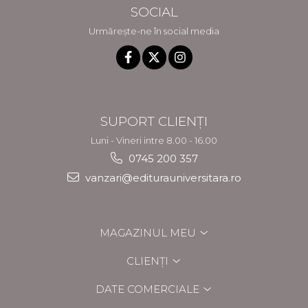
SOCIAL
Urmărește-ne în social media
SUPORT CLIENȚI
Luni - Vineri intre 8.00 - 16.00
0745 200 357
vanzari@editurauniversitara.ro
MAGAZINUL MEU
CLIENȚI
DATE COMERCIALE