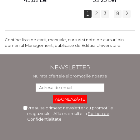
45,82 Lei
59,25 Lei
1
2
3
8
...
Contine lista de carti, manuale, cursuri si note de cursuri din
domeniul Management, publicate de Editura Universitara.
NEWSLETTER
Nu rata ofertele și promoțiile noastre
Vreau sa primesc newsletter cu promotiile
magazinului. Afla mai multe in
Politica de
Confidentialitate