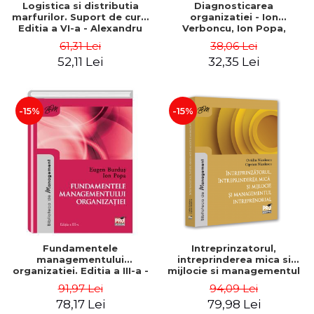
Logistica si distributia
Diagnosticarea
marfurilor. Suport de curs.
organizatiei - Ion
Editia a VI-a - Alexandru
Verboncu, Ion Popa,
Burda
Simona Catalina Stefan
61,31 Lei
38,06 Lei
52,11 Lei
32,35 Lei
-15%
-15%
Fundamentele
Intreprinzatorul,
managementului
intreprinderea mica si
organizatiei. Editia a III-a -
mijlocie si managementul
Eugen Burdus, Ion Popa
intreprenorial - Ovidiu
91,97 Lei
94,09 Lei
Nicolescu, Ciprian
78,17 Lei
79,98 Lei
Nicolescu