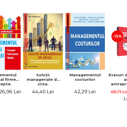
-15%
Solutii
ementul
Managementul
Esecuri 
manageriale de
al firmei.
costurilor
a
criza.
epte.
antrepr
Restructurarea
umente.
romani
44,40 Lei
26,96 Lei
42,29 Lei
68,71 L
organizationala
dele
povest
sau
esec ca
L
reproiectarea
inspire
manageriala