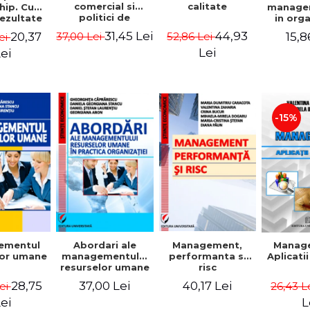
comercial si
calitate
hip. Cum
manage
politici de
rezultate
in org
marketing
bile prin
mode
31,45 Lei
44,93
20,37
15,8
37,00 Lei
52,86 Lei
ei
obisnuiti
Gheo
Capra
Lei
ei
Dan
Geor
Sta
Georgi
-15%
ementul
Abordari ale
Management,
Manag
lor umane
managementului
performanta si
Aplicati
resurselor umane
risc
in practica
28,75
37,00 Lei
40,17 Lei
Lei
26,43 L
organizatiei
ei
L