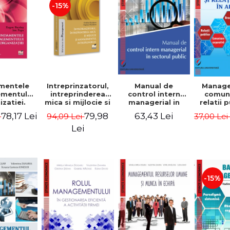
-15%
mentele
Intreprinzatorul,
Manual de
Manag
mentului
intreprinderea
control intern
comuni
zatiei.
mica si mijlocie si
managerial in
relatii 
a III-a -
managementul
sectorul public -
afaceri
78,17 Lei
79,98
63,43 Lei
i
94,09 Lei
37,00 Le
Burdus,
intreprenorial -
Jean-Pierre
Dumi
 Popa
Ovidiu Nicolescu,
Garitte, Marius
Lei
Ciprian Nicolescu
Tomoiala
-15%