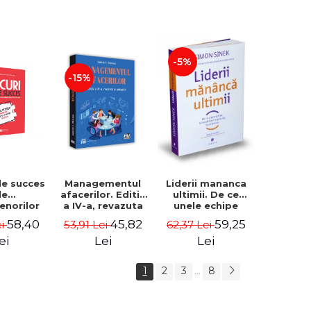
-5%
-15%
de succes
Managementul
Liderii mananca
le
afacerilor. Editia
ultimii. De ce
enorilor
a IV-a, revazuta
unele echipe
 - 70 de
si adaugita -
lucreaza bine
58,40
45,82
59,25
ei
53,91 Lei
62,37 Lei
i despre
Gabriel I. Nastase
impreuna, iar
re sa-ti
altele nu. Editia a
ei
Lei
Lei
 succesul
II-a - Simon Sinek
1
2
3
8
...