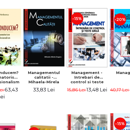
-15%
-20%
nducem?
Managementul
Management -
Mana
matorism
calitatii -
Intrebari de
sionalism
Mihaela-Mirela
control si teste
Verboncu
Dogaru
grila
63,43
33,83 Lei
13,48 Lei
ei
15,86 Lei
40,17 Lei
ei
-15%