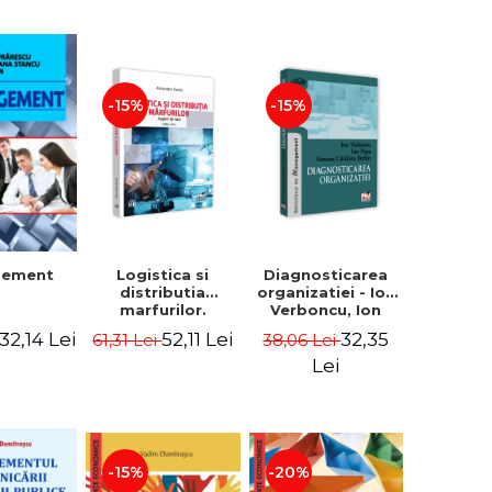
-15%
-15%
Logistica si
Diagnosticarea
gement
distributia
organizatiei - Ion
marfurilor.
Verboncu, Ion
Suport de curs.
Popa, Simona
52,11 Lei
32,35
32,14 Lei
61,31 Lei
38,06 Lei
Editia a VI-a -
Catalina Stefan
Alexandru Burda
Lei
-15%
-20%