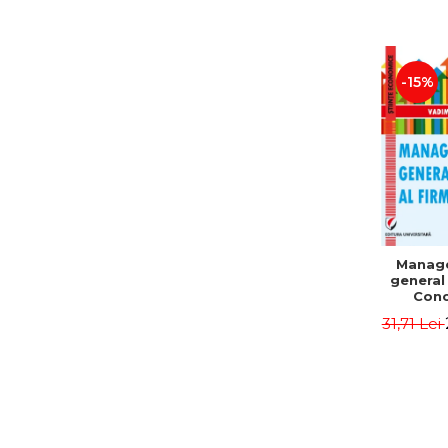
-15%
Manag
general 
Conc
Instr
31,71 Lei
Mo