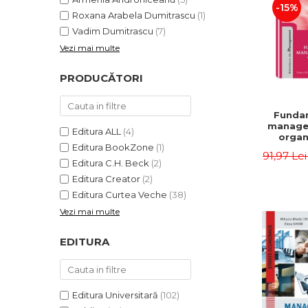
-15%
Roxana Arabela Dumitrascu
(1)
Vadim Dumitrascu
(7)
Vezi mai multe
PRODUCĂTORI
Funda
manage
Editura ALL
(4)
organi
Editura BookZone
(1)
Editia 
91,97 Le
Eugen 
Editura C.H. Beck
(2)
Ion
Editura Creator
(2)
Editura Curtea Veche
(38)
Vezi mai multe
EDITURA
Editura Universitară
(102)