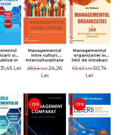
ementul
Managementul
Managementul
carii si
intre culturi.
organizatiei in
publice in
Interculturalitate
360 de intrebari
 - Vadim
si elemente de
si raspunsuri
31,45 Lei
24,26
50,74
i
28,54 Lei
63,43 Lei
trascu
management
comentate - Ion
comparat -
Verboncu
Lei
Lei
Vadim
Dumitrascu
-15%
-15%