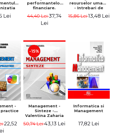
mentului
performantelor
resurselor umane
anizatia
financiare.
- Intrebari de
rna -
Concepte.
control si teste
6 Lei
37,74
13,48 Lei
44,40 Lei
15,86 Lei
rghita
Modele.
grila
rescu,
Instrumente
Lei
iela
giana
ncu,
ana Aron
-15%
Management -
ement -
Informatica si
Sinteze -
i practice
Management
Valentina Zaharia
43,13 Lei
22,52
17,82 Lei
50,74 Lei
ei
ei