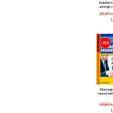
leaders
atingi 
remarca
25,47 L
oameni 
L
-15%
Manag
resurse
33,83 
L