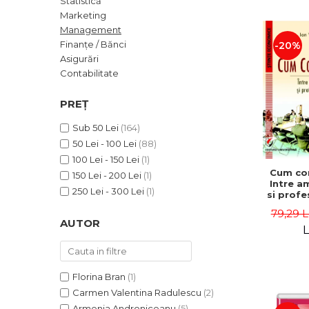
Statistică
ADMINISTRATIVE
Cum Cumpăr
Marketing
ȘTIINȚE ECONOMICE
Livrare
Management
ȘTIINȚE EXACTE
Finanțe / Bănci
-20%
Politica de Retur
Asigurări
EDUCAȚIE FIZICĂ ȘI SPORT
Formular de Retur
Contabilitate
PREUNIVERSITARIA
Distribuitori
TIMP LIBER
PREȚ
ÎN CURS DE APARIȚIE
Sub 50 Lei
(164)
NOUTĂȚI
50 Lei - 100 Lei
(88)
PACHETE DE STUDIU
100 Lei - 150 Lei
(1)
Cum co
150 Lei - 200 Lei
(1)
PROMOȚIILE LUNII
Intre a
250 Lei - 300 Lei
(1)
si profe
ULTIMELE EXEMPLARE
- Ion 
79,29 L
AUTOR
L
Florina Bran
(1)
Carmen Valentina Radulescu
(2)
Armenia Androniceanu
(5)