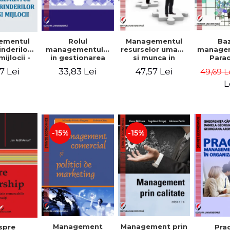
Rolul
Managementul
Ba
ementul
managementului
resurselor umane
managem
inderilor
in gestionarea
si munca in
Para
mijlocii -
eficienta a
echipa
sist
 David,
33,83 Lei
47,57 Lei
7 Lei
49,69 L
activitatii firmei -
Abo
a-Mirela
Cristina Stefan,
cogn
, Roxana
L
Elena David,
Persp
Ionescu,
Gabriel Nastase,
comport
a Zaharia
Mihaela-Mirela
- V
Dogaru,
Dumi
Valentina Zaharia
-15%
-15%
Management
Management prin
spre
Pra