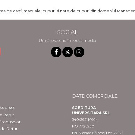
ista de carti, manuale, cursuri si note de cursuri din domeniul Managem
SOCIAL
Urmărește-ne în social media
DATE COMERCIALE
e Plată
SC EDITURA
UNIVERSITARĂ SRL
de Retur
J40/29211/1994
 Produselor
RO 7726230
 de Retur
Bd. Nicolae Bălcescu nr. 27-33