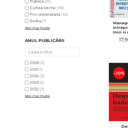
Publica
(55)
Curtea Veche
(38)
Pro Universitaria
(34)
Evrika
(7)
Manag
intrepr
Vezi mai multe
mici si 
Elena
17,9
ANUL PUBLICĂRII
Mihael
Dogaru
Carmen 
Valentin
2026
(3)
2025
(1)
-20%
2024
(3)
2023
(2)
2022
(3)
Vezi mai multe
De