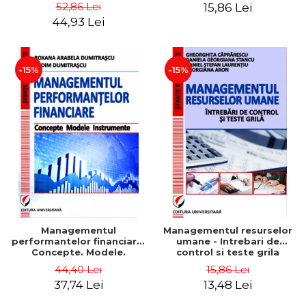
Daniela Georgiana Stancu,
52,86 Lei
15,86 Lei
Georgiana Aron
44,93 Lei
-15%
-15%
Managementul
Managementul resurselor
performantelor financiare.
umane - Intrebari de
Concepte. Modele.
control si teste grila
Instrumente
44,40 Lei
15,86 Lei
37,74 Lei
13,48 Lei