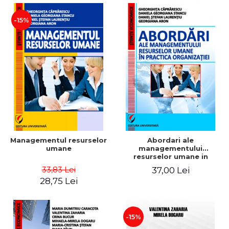
-15%
Managementul resurselor
Abordari ale
umane
managementului
resurselor umane in
practica organizatiei
33,83 Lei
37,00 Lei
28,75 Lei
-15%