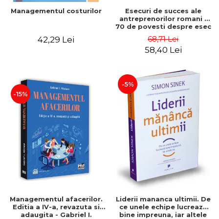
Esecuri de succes ale
Managementul costurilor
antreprenorilor romani -
70 de povesti despre esec
care sa-ti inspire succesul
68,71 Lei
42,29 Lei
58,40 Lei
-5%
-15%
Managementul afacerilor.
Liderii mananca ultimii. De
Editia a IV-a, revazuta si
ce unele echipe lucreaza
adaugita - Gabriel I.
bine impreuna, iar altele