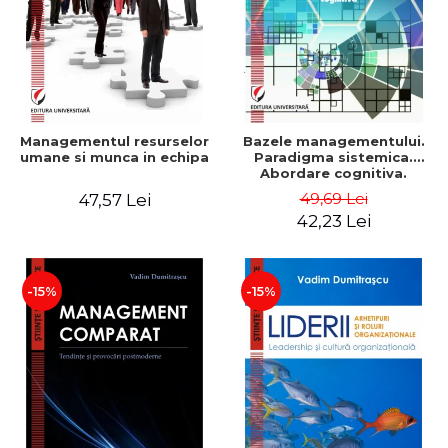
Managementul resurselor
Bazele managementului.
umane si munca in echipa
Paradigma sistemica.
Abordare cognitiva.
Perspectiva
49,69 Lei
47,57 Lei
comportamentala - Vadim
42,23 Lei
Dumitrascu
-15%
-15%