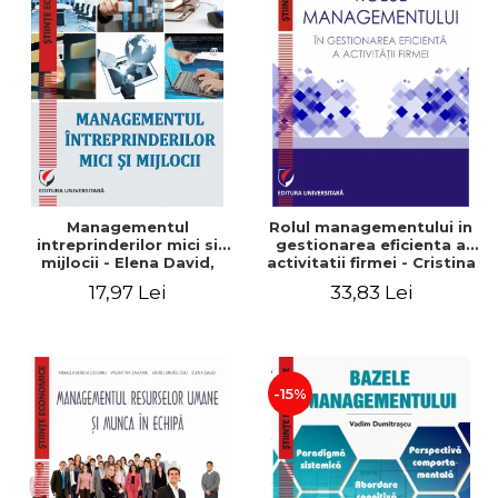
Managementul
Rolul managementului in
intreprinderilor mici si
gestionarea eficienta a
mijlocii - Elena David,
activitatii firmei - Cristina
Mihaela-Mirela Dogaru,
Stefan, Elena David,
17,97 Lei
33,83 Lei
Roxana Carmen Ionescu,
Gabriel Nastase, Mihaela-
Valentina Zaharia
Mirela Dogaru, Valentina
Zaharia
-15%