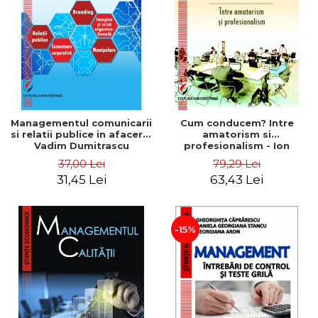
ADMINISTRATIVE
Cum Cumpăr
ȘTIINȚE ECONOMICE
Livrare
ȘTIINȚE EXACTE
Politica de Retur
EDUCAȚIE FIZICĂ ȘI SPORT
Formular de Retur
PREUNIVERSITARIA
Distribuitori
TIMP LIBER
ÎN CURS DE APARIȚIE
Managementul comunicarii
Cum conducem? Intre
si relatii publice in afaceri -
amatorism si
NOUTĂȚI
Vadim Dumitrascu
profesionalism - Ion
Verboncu
PACHETE DE STUDIU
37,00 Lei
79,29 Lei
31,45 Lei
63,43 Lei
PROMOȚIILE LUNII
ULTIMELE EXEMPLARE
-15%