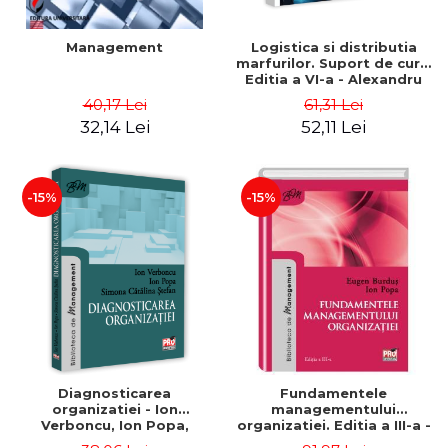
Management
Logistica si distributia
marfurilor. Suport de curs.
Editia a VI-a - Alexandru
Burda
40,17 Lei
61,31 Lei
32,14 Lei
52,11 Lei
-15%
-15%
Diagnosticarea
Fundamentele
organizatiei - Ion
managementului
Verboncu, Ion Popa,
organizatiei. Editia a III-a -
Simona Catalina Stefan
Eugen Burdus, Ion Popa