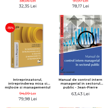
38,06 Lei
91,97 Lei
32,35 Lei
78,17 Lei
-15%
Intreprinzatorul,
Manual de control intern
intreprinderea mica si
managerial in sectorul
mijlocie si managementul
public - Jean-Pierre
intreprenorial - Ovidiu
Garitte, Marius Tomoiala
94,09 Lei
63,43 Lei
Nicolescu, Ciprian
79,98 Lei
Nicolescu