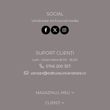
SOCIAL
Urmărește-ne în social media
SUPORT CLIENȚI
Luni - Vineri intre 8.00 - 16.00
0745 200 357
vanzari@editurauniversitara.ro
MAGAZINUL MEU
CLIENȚI