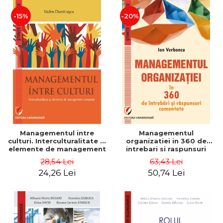
-15%
-20%
Managementul intre
Managementul
culturi. Interculturalitate si
organizatiei in 360 de
elemente de management
intrebari si raspunsuri
comparat - Vadim
comentate - Ion Verboncu
28,54 Lei
63,43 Lei
Dumitrascu
24,26 Lei
50,74 Lei