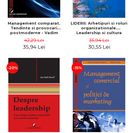
Management comparat.
LIDERII: Arhetipuri si roluri
Tendinte si provocari
organizationale.
postmoderne - Vadim
Leadership si cultura
Dumitrascu
organizationala - Vadim
42,29 Lei
35,94 Lei
Dumitrascu
35,94 Lei
30,55 Lei
-20%
-15%