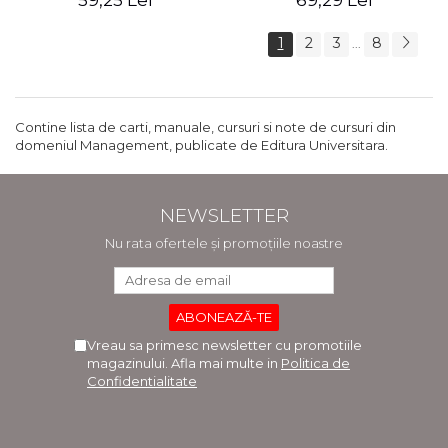
59,25 Lei
69,29 Lei
1
2
3
8
...
Contine lista de carti, manuale, cursuri si note de cursuri din
domeniul Management, publicate de Editura Universitara.
NEWSLETTER
Nu rata ofertele și promoțiile noastre
Vreau sa primesc newsletter cu promotiile
magazinului. Afla mai multe in
Politica de
Confidentialitate