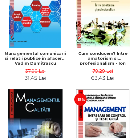
ADMINISTRATIVE
Cum Cumpăr
ȘTIINȚE ECONOMICE
Livrare
ȘTIINȚE EXACTE
Politica de Retur
EDUCAȚIE FIZICĂ ȘI SPORT
Formular de Retur
PREUNIVERSITARIA
Distribuitori
TIMP LIBER
ÎN CURS DE APARIȚIE
Managementul comunicarii
Cum conducem? Intre
si relatii publice in afaceri -
amatorism si
NOUTĂȚI
Vadim Dumitrascu
profesionalism - Ion
Verboncu
PACHETE DE STUDIU
37,00 Lei
79,29 Lei
31,45 Lei
63,43 Lei
PROMOȚIILE LUNII
ULTIMELE EXEMPLARE
-15%