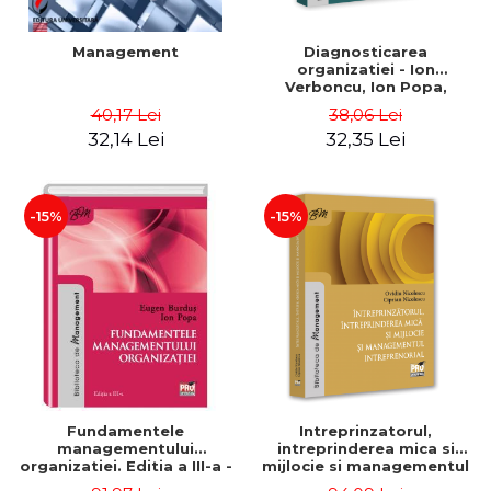
Management
Diagnosticarea
organizatiei - Ion
Verboncu, Ion Popa,
Simona Catalina Stefan
40,17 Lei
38,06 Lei
32,14 Lei
32,35 Lei
-15%
-15%
Fundamentele
Intreprinzatorul,
managementului
intreprinderea mica si
organizatiei. Editia a III-a -
mijlocie si managementul
Eugen Burdus, Ion Popa
intreprenorial - Ovidiu