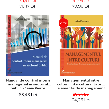
91,97 Lei
94,09 Lei
Nicolescu, Ciprian
78,17 Lei
79,98 Lei
Nicolescu
-15%
Manual de control intern
Managementul intre
managerial in sectorul
culturi. Interculturalitate si
public - Jean-Pierre
elemente de management
Garitte, Marius Tomoiala
comparat - Vadim
28,54 Lei
63,43 Lei
Dumitrascu
24,26 Lei