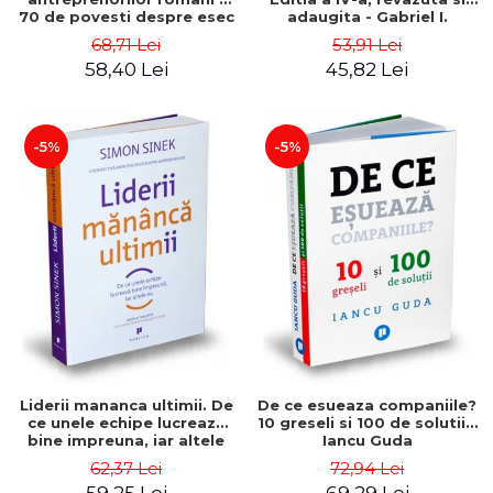
70 de povesti despre esec
adaugita - Gabriel I.
care sa-ti inspire succesul
Nastase
68,71 Lei
53,91 Lei
58,40 Lei
45,82 Lei
-5%
-5%
Liderii mananca ultimii. De
De ce esueaza companiile?
ce unele echipe lucreaza
10 greseli si 100 de solutii -
bine impreuna, iar altele
Iancu Guda
nu. Editia a II-a - Simon
62,37 Lei
72,94 Lei
Sinek