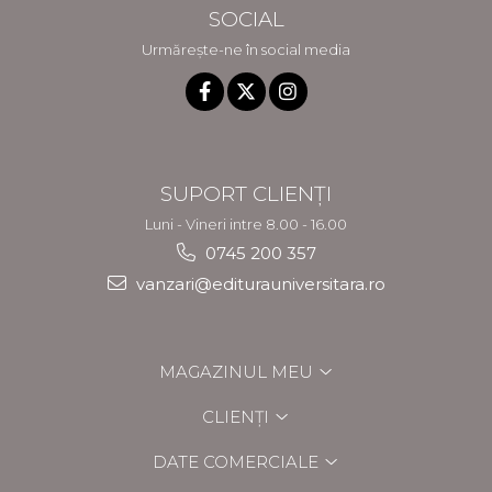
SOCIAL
Urmărește-ne în social media
SUPORT CLIENȚI
Luni - Vineri intre 8.00 - 16.00
0745 200 357
vanzari@editurauniversitara.ro
MAGAZINUL MEU
CLIENȚI
DATE COMERCIALE