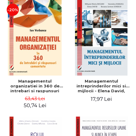
-20%
Managementul
Managementul
organizatiei in 360 de
intreprinderilor mici si
intrebari si raspunsuri
mijlocii - Elena David,
comentate - Ion Verboncu
Mihaela-Mirela Dogaru,
63,43 Lei
17,97 Lei
Roxana Carmen Ionescu,
50,74 Lei
Valentina Zaharia