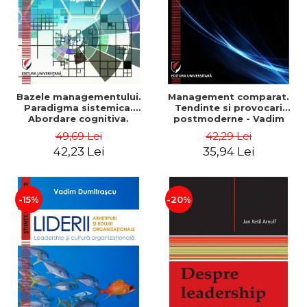
Bazele managementului.
Management comparat.
Paradigma sistemica.
Tendinte si provocari
Abordare cognitiva.
postmoderne - Vadim
Perspectiva
Dumitrascu
49,69 Lei
42,29 Lei
comportamentala - Vadim
42,23 Lei
35,94 Lei
Dumitrascu
-15%
-20%