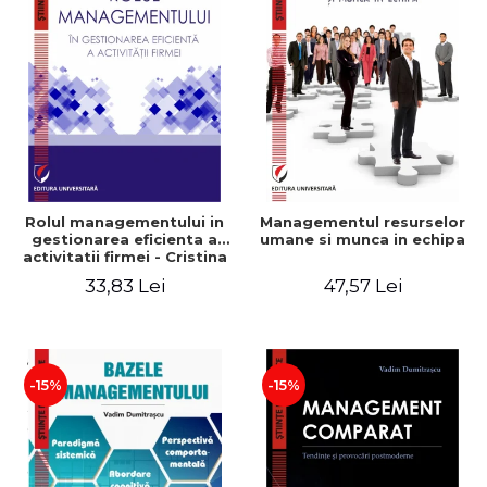
Rolul managementului in
Managementul resurselor
gestionarea eficienta a
umane si munca in echipa
activitatii firmei - Cristina
Stefan, Elena David,
33,83 Lei
47,57 Lei
Gabriel Nastase, Mihaela-
Mirela Dogaru, Valentina
Zaharia
-15%
-15%