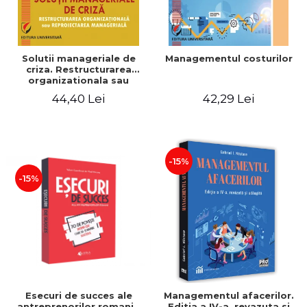
Solutii manageriale de
Managementul costurilor
criza. Restructurarea
organizationala sau
reproiectarea manageriala
44,40 Lei
42,29 Lei
-15%
-15%
Esecuri de succes ale
Managementul afacerilor.
antreprenorilor romani -
Editia a IV-a, revazuta si