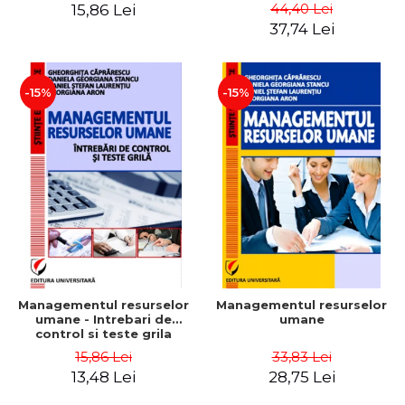
Daniela Georgiana Stancu,
Instrumente
44,40 Lei
15,86 Lei
Georgiana Aron
37,74 Lei
-15%
-15%
Managementul resurselor
Managementul resurselor
umane - Intrebari de
umane
control si teste grila
15,86 Lei
33,83 Lei
13,48 Lei
28,75 Lei