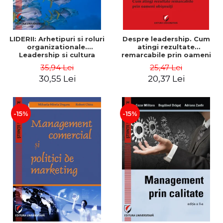
LIDERII: Arhetipuri si roluri
Despre leadership. Cum
organizationale.
atingi rezultate
Leadership si cultura
remarcabile prin oameni
organizationala - Vadim
obisnuiti
35,94 Lei
25,47 Lei
Dumitrascu
30,55 Lei
20,37 Lei
-15%
-15%