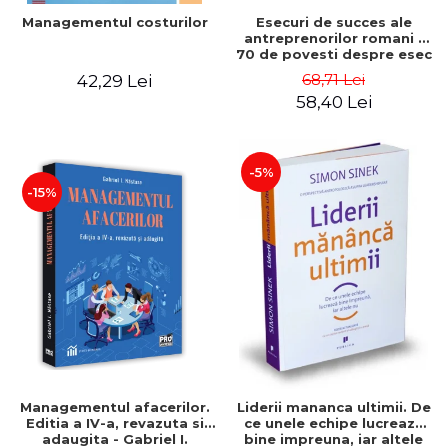
Esecuri de succes ale
Managementul costurilor
antreprenorilor romani -
70 de povesti despre esec
care sa-ti inspire succesul
68,71 Lei
42,29 Lei
58,40 Lei
-5%
-15%
Managementul afacerilor.
Liderii mananca ultimii. De
Editia a IV-a, revazuta si
ce unele echipe lucreaza
adaugita - Gabriel I.
bine impreuna, iar altele