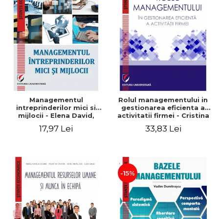
Managementul
Rolul managementului in
intreprinderilor mici si
gestionarea eficienta a
mijlocii - Elena David,
activitatii firmei - Cristina
Mihaela-Mirela Dogaru,
Stefan, Elena David,
17,97 Lei
33,83 Lei
Roxana Carmen Ionescu,
Gabriel Nastase, Mihaela-
Valentina Zaharia
Mirela Dogaru, Valentina
Zaharia
-15%