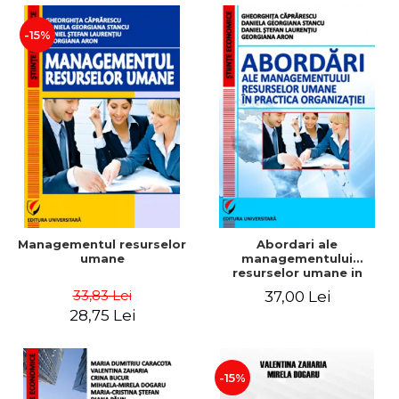
-15%
Managementul resurselor
Abordari ale
umane
managementului
resurselor umane in
practica organizatiei
33,83 Lei
37,00 Lei
28,75 Lei
-15%