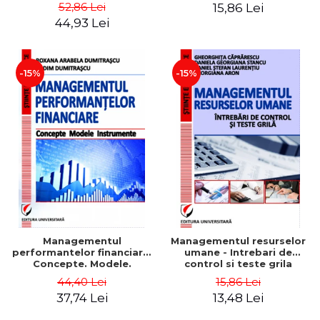
Daniela Georgiana Stancu,
52,86 Lei
15,86 Lei
Georgiana Aron
44,93 Lei
-15%
-15%
Managementul
Managementul resurselor
performantelor financiare.
umane - Intrebari de
Concepte. Modele.
control si teste grila
Instrumente
44,40 Lei
15,86 Lei
37,74 Lei
13,48 Lei