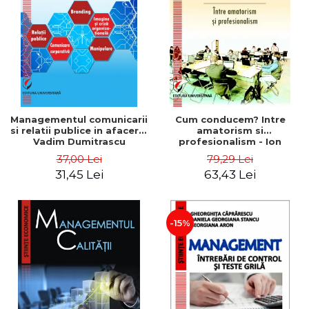
ADMINISTRATIVE
Cum Cumpăr
ȘTIINȚE ECONOMICE
Livrare
ȘTIINȚE EXACTE
Politica de Retur
EDUCAȚIE FIZICĂ ȘI SPORT
Formular de Retur
PREUNIVERSITARIA
Distribuitori
TIMP LIBER
ÎN CURS DE APARIȚIE
Managementul comunicarii
Cum conducem? Intre
si relatii publice in afaceri -
amatorism si
NOUTĂȚI
Vadim Dumitrascu
profesionalism - Ion
Verboncu
PACHETE DE STUDIU
37,00 Lei
79,29 Lei
31,45 Lei
63,43 Lei
PROMOȚIILE LUNII
ULTIMELE EXEMPLARE
-15%