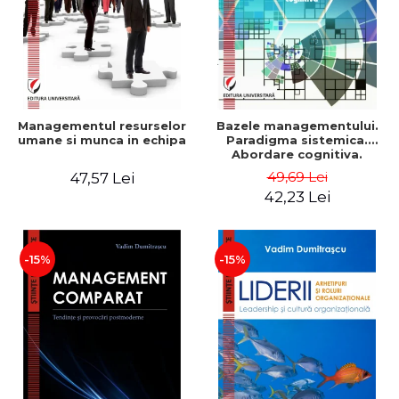
Managementul resurselor
Bazele managementului.
umane si munca in echipa
Paradigma sistemica.
Abordare cognitiva.
Perspectiva
49,69 Lei
47,57 Lei
comportamentala - Vadim
42,23 Lei
Dumitrascu
-15%
-15%