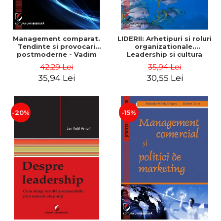
Management comparat.
LIDERII: Arhetipuri si roluri
Tendinte si provocari
organizationale.
postmoderne - Vadim
Leadership si cultura
Dumitrascu
organizationala - Vadim
42,29 Lei
35,94 Lei
Dumitrascu
35,94 Lei
30,55 Lei
-20%
-15%