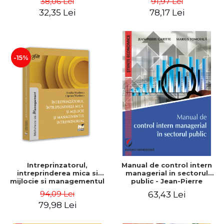
38,06 Lei
91,97 Lei
32,35 Lei
78,17 Lei
-15%
Intreprinzatorul,
Manual de control intern
intreprinderea mica si
managerial in sectorul
mijlocie si managementul
public - Jean-Pierre
intreprenorial - Ovidiu
Garitte, Marius Tomoiala
94,09 Lei
63,43 Lei
Nicolescu, Ciprian
79,98 Lei
Nicolescu