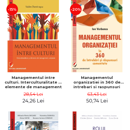
-15%
-20%
Managementul intre
Managementul
culturi. Interculturalitate si
organizatiei in 360 de
elemente de management
intrebari si raspunsuri
comparat - Vadim
comentate - Ion Verboncu
28,54 Lei
63,43 Lei
Dumitrascu
24,26 Lei
50,74 Lei