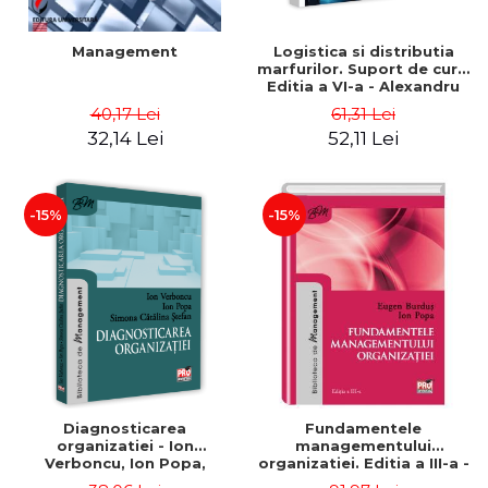
Management
Logistica si distributia
marfurilor. Suport de curs.
Editia a VI-a - Alexandru
Burda
40,17 Lei
61,31 Lei
32,14 Lei
52,11 Lei
-15%
-15%
Diagnosticarea
Fundamentele
organizatiei - Ion
managementului
Verboncu, Ion Popa,
organizatiei. Editia a III-a -
Simona Catalina Stefan
Eugen Burdus, Ion Popa