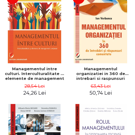
Managementul intre
Managementul
culturi. Interculturalitate si
organizatiei in 360 de
elemente de management
intrebari si raspunsuri
comparat - Vadim
comentate - Ion Verboncu
28,54 Lei
63,43 Lei
Dumitrascu
24,26 Lei
50,74 Lei