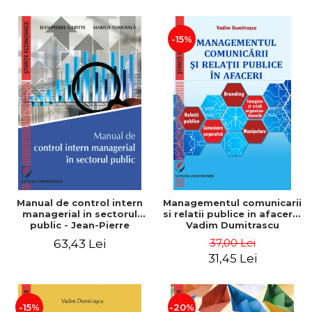
-15%
Manual de control intern
Managementul comunicarii
managerial in sectorul
si relatii publice in afaceri -
public - Jean-Pierre
Vadim Dumitrascu
Garitte, Marius Tomoiala
37,00 Lei
63,43 Lei
31,45 Lei
-15%
-20%