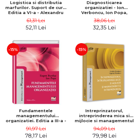
Logistica si distributia
Diagnosticarea
marfurilor. Suport de curs.
organizatiei - Ion
Editia a VI-a - Alexandru
Verboncu, Ion Popa,
Burda
Simona Catalina Stefan
61,31 Lei
38,06 Lei
52,11 Lei
32,35 Lei
-15%
-15%
Fundamentele
Intreprinzatorul,
managementului
intreprinderea mica si
organizatiei. Editia a III-a -
mijlocie si managementul
Eugen Burdus, Ion Popa
intreprenorial - Ovidiu
91,97 Lei
94,09 Lei
Nicolescu, Ciprian
78,17 Lei
79,98 Lei
Nicolescu