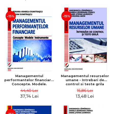
-15%
-15%
Managementul
Managementul resurselor
performantelor financiare.
umane - Intrebari de
Concepte. Modele.
control si teste grila
Instrumente
44,40 Lei
15,86 Lei
37,74 Lei
13,48 Lei