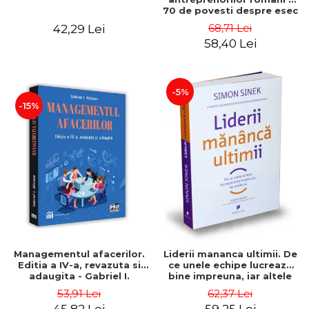
70 de povesti despre esec
care sa-ti inspire succesul
68,71 Lei
42,29 Lei
58,40 Lei
-5%
-15%
Managementul afacerilor.
Liderii mananca ultimii. De
Editia a IV-a, revazuta si
ce unele echipe lucreaza
adaugita - Gabriel I.
bine impreuna, iar altele
Nastase
nu. Editia a II-a - Simon
53,91 Lei
62,37 Lei
Sinek