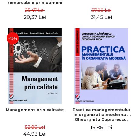
remarcabile prin oameni
obisnuiti
25,47 Lei
37,00 Lei
20,37 Lei
31,45 Lei
-15%
Management prin calitate
Practica managementului
in organizatia moderna -
Gheorghita Caprarescu,
Daniela Georgiana Stancu,
52,86 Lei
15,86 Lei
Georgiana Aron
44,93 Lei