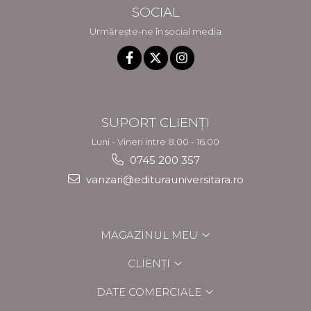
SOCIAL
Urmărește-ne în social media
SUPORT CLIENȚI
Luni - Vineri intre 8.00 - 16.00
0745 200 357
vanzari@editurauniversitara.ro
MAGAZINUL MEU
CLIENȚI
DATE COMERCIALE