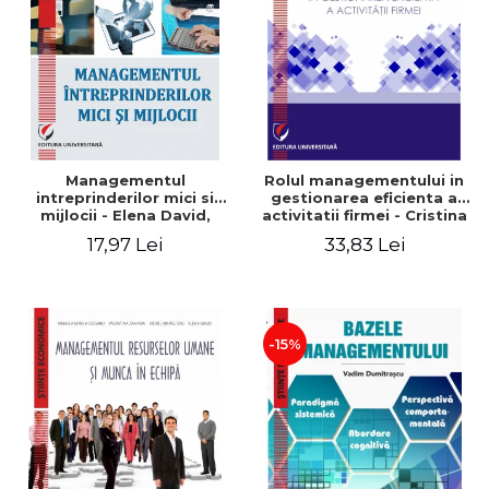
Managementul
Rolul managementului in
intreprinderilor mici si
gestionarea eficienta a
mijlocii - Elena David,
activitatii firmei - Cristina
Mihaela-Mirela Dogaru,
Stefan, Elena David,
17,97 Lei
33,83 Lei
Roxana Carmen Ionescu,
Gabriel Nastase, Mihaela-
Valentina Zaharia
Mirela Dogaru, Valentina
Zaharia
-15%