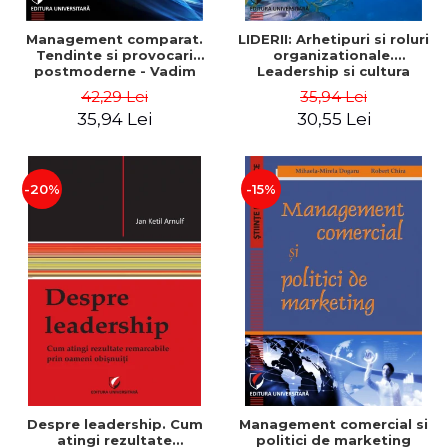
Management comparat.
LIDERII: Arhetipuri si roluri
Tendinte si provocari
organizationale.
postmoderne - Vadim
Leadership si cultura
Dumitrascu
organizationala - Vadim
42,29 Lei
35,94 Lei
Dumitrascu
35,94 Lei
30,55 Lei
-20%
-15%
Despre leadership. Cum
Management comercial si
atingi rezultate
politici de marketing