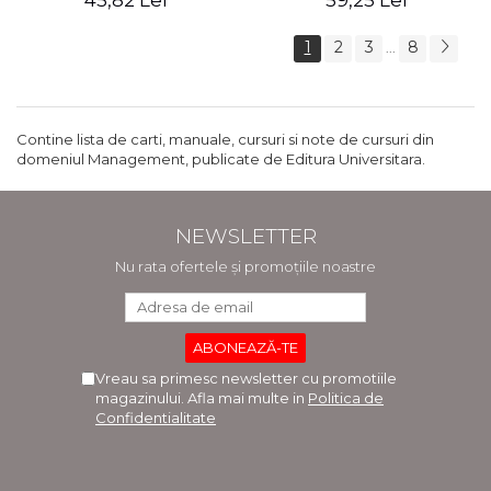
45,82 Lei
59,25 Lei
1
2
3
8
...
Contine lista de carti, manuale, cursuri si note de cursuri din
domeniul Management, publicate de Editura Universitara.
NEWSLETTER
Nu rata ofertele și promoțiile noastre
Vreau sa primesc newsletter cu promotiile
magazinului. Afla mai multe in
Politica de
Confidentialitate