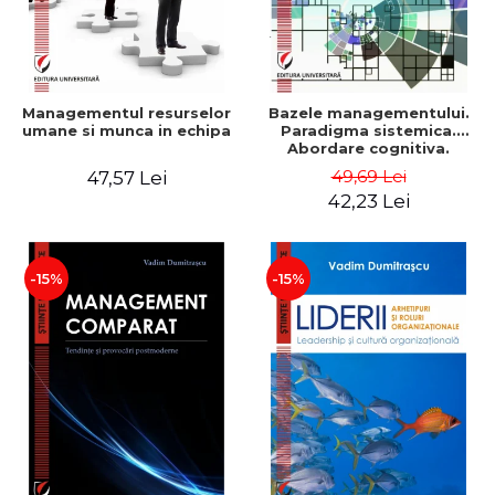
Managementul resurselor
Bazele managementului.
umane si munca in echipa
Paradigma sistemica.
Abordare cognitiva.
Perspectiva
49,69 Lei
47,57 Lei
comportamentala - Vadim
42,23 Lei
Dumitrascu
-15%
-15%