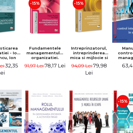
-15%
-15%
sticarea
Fundamentele
Intreprinzatorul,
Manu
tiei - Ion
managementului
intreprinderea
contro
cu, Ion
organizatiei.
mica si mijlocie si
manage
 Simona
Editia a III-a -
managementul
sectorul
32,35
78,17 Lei
79,98
63,4
Lei
91,97 Lei
94,09 Lei
a Stefan
Eugen Burdus,
intreprenorial -
Jean-
Ion Popa
Ovidiu Nicolescu,
Garitte
ei
Lei
Ciprian Nicolescu
Tom
-15%