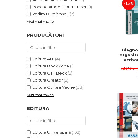
-15%
Roxana Arabela Dumitrascu
(1)
Vadim Dumitrascu
(7)
Vezi mai multe
PRODUCĂTORI
Diagno
organiza
Editura ALL
(4)
Verbon
Popa,
Editura BookZone
(1)
38,06 
Catalin
Editura C.H. Beck
(2)
L
Editura Creator
(2)
Editura Curtea Veche
(38)
Vezi mai multe
EDITURA
Editura Universitară
(102)