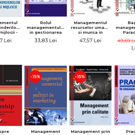
Rolul
Managementul
Ba
ementul
managementului
resurselor umane
managem
inderilor
in gestionarea
si munca in
Para
mijlocii -
eficienta a
echipa
sist
 David,
33,83 Lei
47,57 Lei
7 Lei
49,69 L
activitatii firmei -
Abo
a-Mirela
Cristina Stefan,
cogn
, Roxana
L
Elena David,
Persp
Ionescu,
Gabriel Nastase,
comport
a Zaharia
Mihaela-Mirela
- V
Dogaru,
Dumi
Valentina Zaharia
-15%
-15%
Management
Management prin
spre
Pra