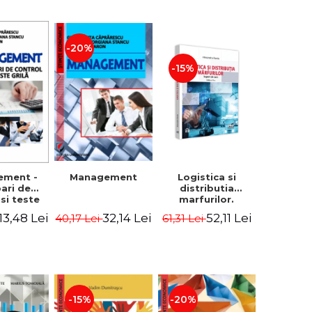
-20%
-15%
Logistica si
ement -
Management
distributia
bari de
marfurilor.
 si teste
Suport de curs.
ila
52,11 Lei
13,48 Lei
32,14 Lei
61,31 Lei
40,17 Lei
Editia a VI-a -
Alexandru Burda
-15%
-20%