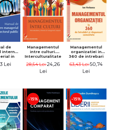
al de
Managementul
Managementul
l intern
intre culturi.
organizatiei in
rial in
Interculturalitate
360 de intrebari
 public -
si elemente de
si raspunsuri
3 Lei
24,26
50,74
28,54 Lei
63,43 Lei
Pierre
management
comentate - Ion
, Marius
comparat -
Verboncu
Lei
Lei
oiala
Vadim
Dumitrascu
-15%
-15%