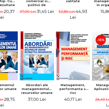
comercial si
calitate
hip. Cum
manage
politici de
rezultate
in org
marketing
bile prin
mode
31,45 Lei
44,93
20,37
15,8
37,00 Lei
52,86 Lei
ei
obisnuiti
Gheo
Capra
Lei
ei
Dan
Geor
Sta
Georgi
-15%
ementul
Abordari ale
Management,
Manag
lor umane
managementului
performanta si
Aplicati
resurselor umane
risc
in practica
28,75
37,00 Lei
40,17 Lei
Lei
26,43 L
organizatiei
ei
L