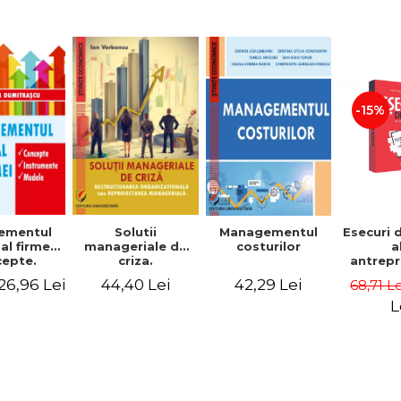
-15%
Solutii
ementul
Managementul
Esecuri 
manageriale de
al firmei.
costurilor
a
criza.
epte.
antrepr
Restructurarea
umente.
romani
44,40 Lei
26,96 Lei
42,29 Lei
68,71 L
organizationala
dele
povest
sau
esec ca
L
reproiectarea
inspire
manageriala