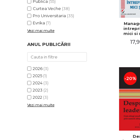
Publica
(55)
Curtea Veche
(38)
Pro Universitaria
(35)
Evrika
(7)
Manag
intrepr
Vezi mai multe
mici si 
Elena
17,9
Mihael
ANUL PUBLICĂRII
Dogaru
Carmen 
Valentin
2026
(3)
2025
(1)
-20%
2024
(3)
2023
(2)
2022
(3)
Vezi mai multe
De