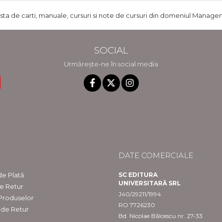
ista de carti, manuale, cursuri si note de cursuri din domeniul Managem
SOCIAL
Urmărește-ne în social media
DATE COMERCIALE
e Plată
SC EDITURA
UNIVERSITARĂ SRL
de Retur
J40/29211/1994
 Produselor
RO 7726230
 de Retur
Bd. Nicolae Bălcescu nr. 27-33