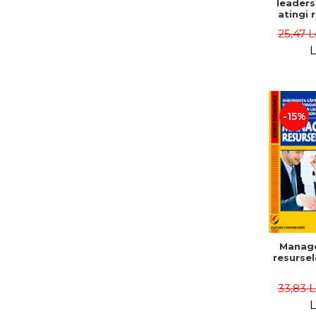
leaders
atingi 
remarca
25,47 L
oameni 
L
-15%
Manag
resurse
33,83 
L