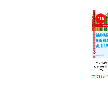
-15%
Manag
general 
Conc
Instr
31,71 Lei
Mo