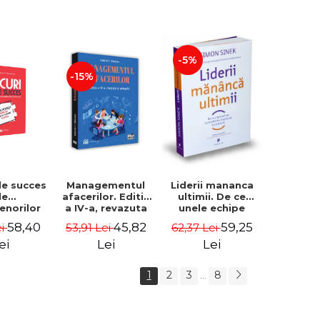
-5%
-15%
de succes
Managementul
Liderii mananca
le
afacerilor. Editia
ultimii. De ce
enorilor
a IV-a, revazuta
unele echipe
 - 70 de
si adaugita -
lucreaza bine
58,40
45,82
59,25
ei
53,91 Lei
62,37 Lei
i despre
Gabriel I. Nastase
impreuna, iar
re sa-ti
altele nu. Editia a
ei
Lei
Lei
 succesul
II-a - Simon Sinek
1
2
3
8
...