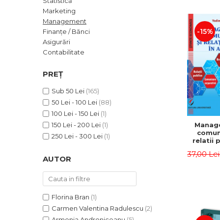
Statistică
ADMINISTRATIVE
Cum Cumpăr
Marketing
ȘTIINȚE ECONOMICE
Livrare
Management
ȘTIINȚE EXACTE
-15%
Finanțe / Bănci
Politica de Retur
Asigurări
EDUCAȚIE FIZICĂ ȘI SPORT
Formular de Retur
Contabilitate
PREUNIVERSITARIA
Distribuitori
TIMP LIBER
PREȚ
ÎN CURS DE APARIȚIE
Sub 50 Lei
(165)
NOUTĂȚI
50 Lei - 100 Lei
(88)
PACHETE DE STUDIU
100 Lei - 150 Lei
(1)
Manag
150 Lei - 200 Lei
(1)
PROMOȚIILE LUNII
comuni
250 Lei - 300 Lei
(1)
relatii 
ULTIMELE EXEMPLARE
afaceri
37,00 Le
Dumi
AUTOR
Florina Bran
(1)
Carmen Valentina Radulescu
(2)
Armenia Androniceanu
(5)