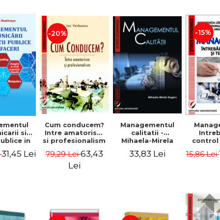
-15%
-20%
ementul
Cum conducem?
Managementul
Manag
carii si
Intre amatorism
calitatii -
Intre
publice in
si profesionalism
Mihaela-Mirela
control
 - Vadim
- Ion Verboncu
Dogaru
gr
31,45 Lei
63,43
33,83 Lei
i
79,29 Lei
15,86 Lei
trascu
Lei