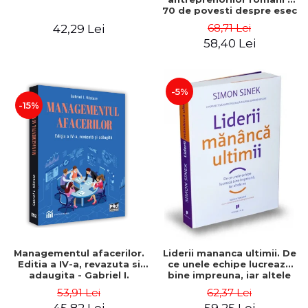
70 de povesti despre esec
care sa-ti inspire succesul
68,71 Lei
42,29 Lei
58,40 Lei
-5%
-15%
Managementul afacerilor.
Liderii mananca ultimii. De
Editia a IV-a, revazuta si
ce unele echipe lucreaza
adaugita - Gabriel I.
bine impreuna, iar altele
Nastase
nu. Editia a II-a - Simon
53,91 Lei
62,37 Lei
Sinek