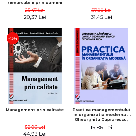
remarcabile prin oameni
obisnuiti
25,47 Lei
37,00 Lei
20,37 Lei
31,45 Lei
-15%
Management prin calitate
Practica managementului
in organizatia moderna -
Gheorghita Caprarescu,
Daniela Georgiana Stancu,
52,86 Lei
15,86 Lei
Georgiana Aron
44,93 Lei