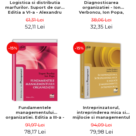
Logistica si distributia
Diagnosticarea
marfurilor. Suport de curs.
organizatiei - Ion
Editia a VI-a - Alexandru
Verboncu, Ion Popa,
Burda
Simona Catalina Stefan
61,31 Lei
38,06 Lei
52,11 Lei
32,35 Lei
-15%
-15%
Fundamentele
Intreprinzatorul,
managementului
intreprinderea mica si
organizatiei. Editia a III-a -
mijlocie si managementul
Eugen Burdus, Ion Popa
intreprenorial - Ovidiu
91,97 Lei
94,09 Lei
Nicolescu, Ciprian
78,17 Lei
79,98 Lei
Nicolescu