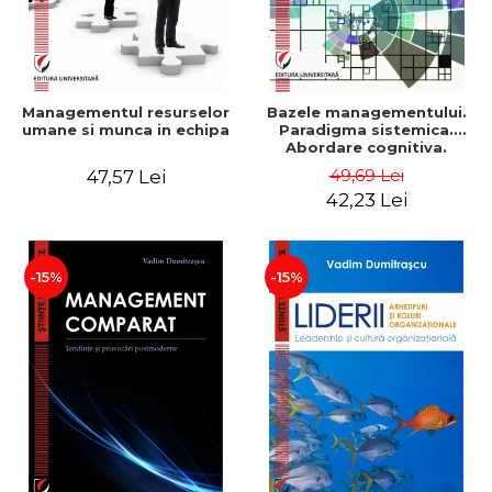
Managementul resurselor
Bazele managementului.
umane si munca in echipa
Paradigma sistemica.
Abordare cognitiva.
Perspectiva
49,69 Lei
47,57 Lei
comportamentala - Vadim
42,23 Lei
Dumitrascu
-15%
-15%