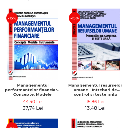
-15%
-15%
Managementul
Managementul resurselor
performantelor financiare.
umane - Intrebari de
Concepte. Modele.
control si teste grila
Instrumente
44,40 Lei
15,86 Lei
37,74 Lei
13,48 Lei