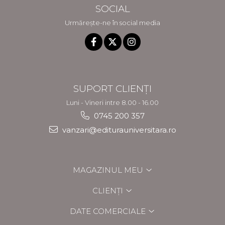
SOCIAL
Urmărește-ne în social media
SUPORT CLIENȚI
Luni - Vineri intre 8.00 - 16.00
0745 200 357
vanzari@editurauniversitara.ro
MAGAZINUL MEU
CLIENȚI
DATE COMERCIALE