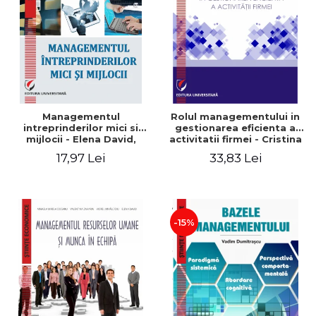
Managementul
Rolul managementului in
intreprinderilor mici si
gestionarea eficienta a
mijlocii - Elena David,
activitatii firmei - Cristina
Mihaela-Mirela Dogaru,
Stefan, Elena David,
17,97 Lei
33,83 Lei
Roxana Carmen Ionescu,
Gabriel Nastase, Mihaela-
Valentina Zaharia
Mirela Dogaru, Valentina
Zaharia
-15%