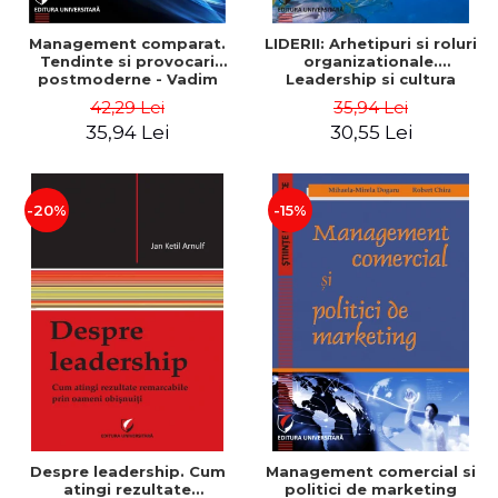
Management comparat.
LIDERII: Arhetipuri si roluri
Tendinte si provocari
organizationale.
postmoderne - Vadim
Leadership si cultura
Dumitrascu
organizationala - Vadim
42,29 Lei
35,94 Lei
Dumitrascu
35,94 Lei
30,55 Lei
-20%
-15%
Despre leadership. Cum
Management comercial si
atingi rezultate
politici de marketing