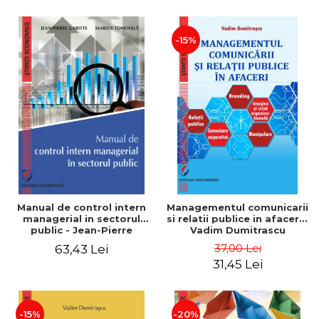
-15%
Manual de control intern
Managementul comunicarii
managerial in sectorul
si relatii publice in afaceri -
public - Jean-Pierre
Vadim Dumitrascu
Garitte, Marius Tomoiala
37,00 Lei
63,43 Lei
31,45 Lei
-15%
-20%