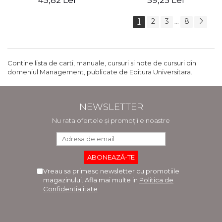
45,82 Lei
59,25 Lei
1
2
3
8
...
Contine lista de carti, manuale, cursuri si note de cursuri din
domeniul Management, publicate de Editura Universitara.
NEWSLETTER
Nu rata ofertele și promoțiile noastre
Vreau sa primesc newsletter cu promotiile
magazinului. Afla mai multe in
Politica de
Confidentialitate