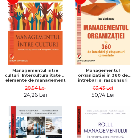
Managementul intre
Managementul
culturi. Interculturalitate si
organizatiei in 360 de
elemente de management
intrebari si raspunsuri
comparat - Vadim
comentate - Ion Verboncu
28,54 Lei
63,43 Lei
Dumitrascu
24,26 Lei
50,74 Lei