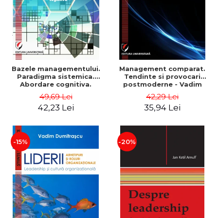
Bazele managementului.
Management comparat.
Paradigma sistemica.
Tendinte si provocari
Abordare cognitiva.
postmoderne - Vadim
Perspectiva
Dumitrascu
49,69 Lei
42,29 Lei
comportamentala - Vadim
42,23 Lei
35,94 Lei
Dumitrascu
-15%
-20%