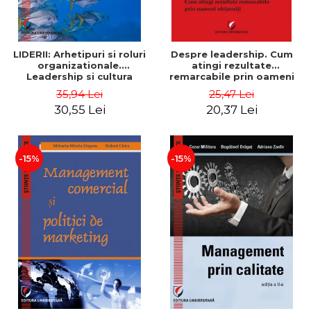
LIDERII: Arhetipuri si roluri
Despre leadership. Cum
organizationale.
atingi rezultate
Leadership si cultura
remarcabile prin oameni
organizationala - Vadim
obisnuiti
35,94 Lei
25,47 Lei
Dumitrascu
30,55 Lei
20,37 Lei
-15%
-15%