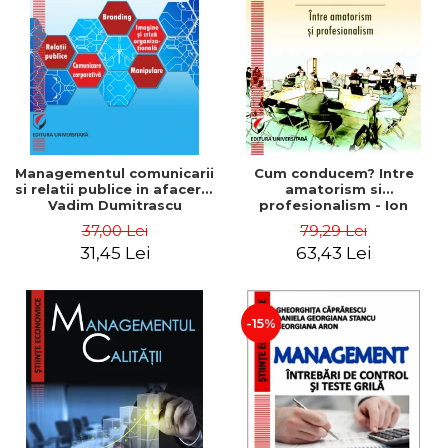
ADMINISTRATIVE
Cum Cumpăr
ȘTIINȚE ECONOMICE
Livrare
ȘTIINȚE EXACTE
Politica de Retur
EDUCAȚIE FIZICĂ ȘI SPORT
Formular de Retur
PREUNIVERSITARIA
Distribuitori
TIMP LIBER
ÎN CURS DE APARIȚIE
Managementul comunicarii
Cum conducem? Intre
si relatii publice in afaceri -
amatorism si
NOUTĂȚI
Vadim Dumitrascu
profesionalism - Ion
Verboncu
PACHETE DE STUDIU
37,00 Lei
79,29 Lei
31,45 Lei
63,43 Lei
PROMOȚIILE LUNII
ULTIMELE EXEMPLARE
-15%