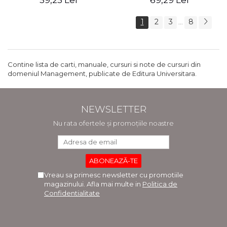
59,25 Lei
69,29 Lei
1
2
3
8
...
Contine lista de carti, manuale, cursuri si note de cursuri din
domeniul Management, publicate de Editura Universitara.
NEWSLETTER
Nu rata ofertele și promoțiile noastre
Vreau sa primesc newsletter cu promotiile
magazinului. Afla mai multe in
Politica de
Confidentialitate