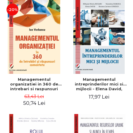
-20%
Managementul
Managementul
organizatiei in 360 de
intreprinderilor mici si
intrebari si raspunsuri
mijlocii - Elena David,
comentate - Ion Verboncu
Mihaela-Mirela Dogaru,
63,43 Lei
17,97 Lei
Roxana Carmen Ionescu,
50,74 Lei
Valentina Zaharia