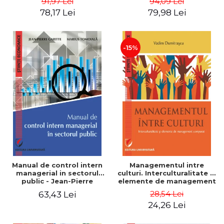
91,97 Lei
94,09 Lei
Nicolescu, Ciprian
78,17 Lei
79,98 Lei
Nicolescu
-15%
Manual de control intern
Managementul intre
managerial in sectorul
culturi. Interculturalitate si
public - Jean-Pierre
elemente de management
Garitte, Marius Tomoiala
comparat - Vadim
28,54 Lei
63,43 Lei
Dumitrascu
24,26 Lei