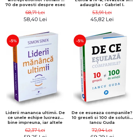
70 de povesti despre esec
adaugita - Gabriel I.
care sa-ti inspire succesul
Nastase
68,71 Lei
53,91 Lei
58,40 Lei
45,82 Lei
-5%
-5%
Liderii mananca ultimii. De
De ce esueaza companiile?
ce unele echipe lucreaza
10 greseli si 100 de solutii -
bine impreuna, iar altele
Iancu Guda
nu. Editia a II-a - Simon
62,37 Lei
72,94 Lei
Sinek