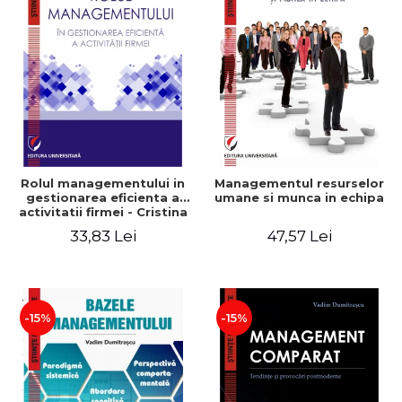
Rolul managementului in
Managementul resurselor
gestionarea eficienta a
umane si munca in echipa
activitatii firmei - Cristina
Stefan, Elena David,
33,83 Lei
47,57 Lei
Gabriel Nastase, Mihaela-
Mirela Dogaru, Valentina
Zaharia
-15%
-15%