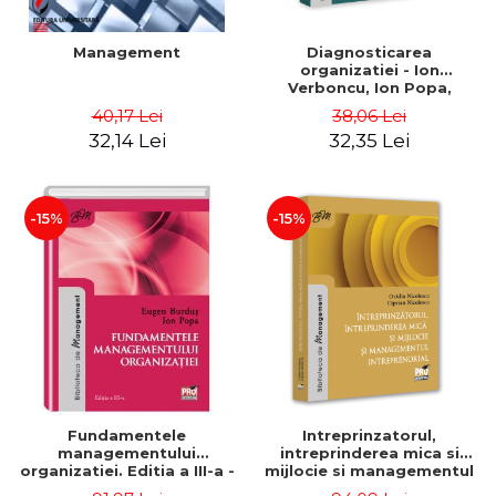
Management
Diagnosticarea
organizatiei - Ion
Verboncu, Ion Popa,
Simona Catalina Stefan
40,17 Lei
38,06 Lei
32,14 Lei
32,35 Lei
-15%
-15%
Fundamentele
Intreprinzatorul,
managementului
intreprinderea mica si
organizatiei. Editia a III-a -
mijlocie si managementul
Eugen Burdus, Ion Popa
intreprenorial - Ovidiu