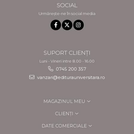
SOCIAL
Urmărește-ne în social media
SUPORT CLIENȚI
Luni - Vineri intre 8.00 - 16.00
0745 200 357
vanzari@editurauniversitara.ro
MAGAZINUL MEU
CLIENȚI
DATE COMERCIALE