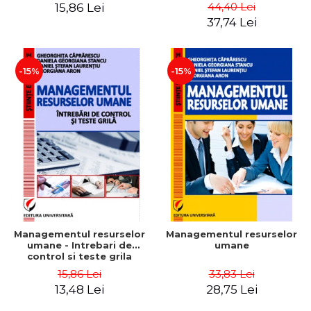
Daniela Georgiana Stancu,
Instrumente
44,40 Lei
15,86 Lei
Georgiana Aron
37,74 Lei
-15%
-15%
Managementul resurselor
Managementul resurselor
umane - Intrebari de
umane
control si teste grila
15,86 Lei
33,83 Lei
13,48 Lei
28,75 Lei