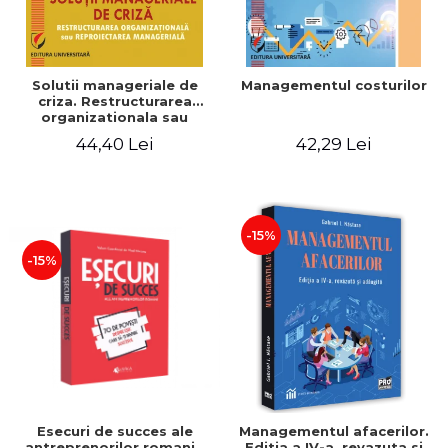
Solutii manageriale de
Managementul costurilor
criza. Restructurarea
organizationala sau
reproiectarea manageriala
44,40 Lei
42,29 Lei
-15%
-15%
Esecuri de succes ale
Managementul afacerilor.
antreprenorilor romani -
Editia a IV-a, revazuta si