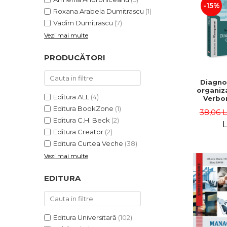
-15%
Roxana Arabela Dumitrascu
(1)
Vadim Dumitrascu
(7)
Vezi mai multe
PRODUCĂTORI
Diagno
organiza
Editura ALL
(4)
Verbon
Popa,
Editura BookZone
(1)
38,06 
Catalin
Editura C.H. Beck
(2)
L
Editura Creator
(2)
Editura Curtea Veche
(38)
Vezi mai multe
EDITURA
Editura Universitară
(102)