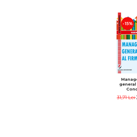
-15%
Manag
general 
Conc
Instr
31,71 Lei
Mo