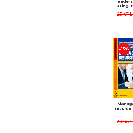
leaders
atingi 
remarca
25,47 L
oameni 
L
-15%
Manag
resurse
33,83 
L