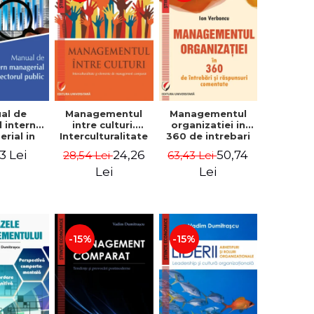
al de
Managementul
Managementul
l intern
intre culturi.
organizatiei in
rial in
Interculturalitate
360 de intrebari
 public -
si elemente de
si raspunsuri
3 Lei
24,26
50,74
28,54 Lei
63,43 Lei
Pierre
management
comentate - Ion
, Marius
comparat -
Verboncu
Lei
Lei
oiala
Vadim
Dumitrascu
-15%
-15%