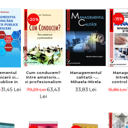
-15%
-20%
ementul
Cum conducem?
Managementul
Manag
carii si
Intre amatorism
calitatii -
Intre
publice in
si profesionalism
Mihaela-Mirela
control
 - Vadim
- Ion Verboncu
Dogaru
gr
31,45 Lei
63,43
33,83 Lei
i
79,29 Lei
15,86 Lei
trascu
Lei