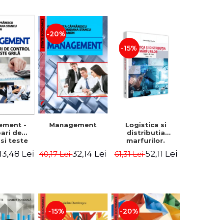
-20%
-15%
Logistica si
ement -
Management
distributia
bari de
marfurilor.
 si teste
Suport de curs.
ila
52,11 Lei
13,48 Lei
32,14 Lei
61,31 Lei
40,17 Lei
Editia a VI-a -
Alexandru Burda
-15%
-20%