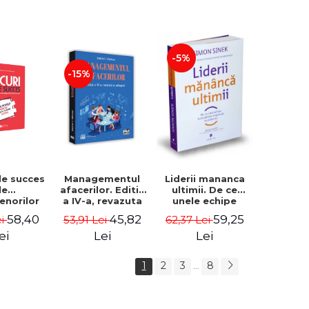
-5%
-15%
de succes
Managementul
Liderii mananca
le
afacerilor. Editia
ultimii. De ce
enorilor
a IV-a, revazuta
unele echipe
 - 70 de
si adaugita -
lucreaza bine
58,40
45,82
59,25
ei
53,91 Lei
62,37 Lei
i despre
Gabriel I. Nastase
impreuna, iar
re sa-ti
altele nu. Editia a
ei
Lei
Lei
 succesul
II-a - Simon Sinek
1
2
3
8
...