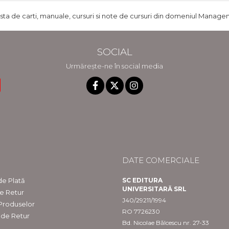
ista de carti, manuale, cursuri si note de cursuri din domeniul Managem
SOCIAL
Urmărește-ne în social media
DATE COMERCIALE
e Plată
SC EDITURA
UNIVERSITARĂ SRL
de Retur
J40/29211/1994
 Produselor
RO 7726230
 de Retur
Bd. Nicolae Bălcescu nr. 27-33