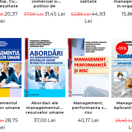
comercial si
calitate
hip. Cum
manage
politici de
rezultate
in org
marketing
bile prin
mode
31,45 Lei
44,93
20,37
15,8
37,00 Lei
52,86 Lei
ei
obisnuiti
Gheo
Capra
Lei
ei
Dan
Geor
Sta
Georgi
-15%
ementul
Abordari ale
Management,
Manag
lor umane
managementului
performanta si
Aplicati
resurselor umane
risc
in practica
28,75
37,00 Lei
40,17 Lei
Lei
26,43 L
organizatiei
ei
L