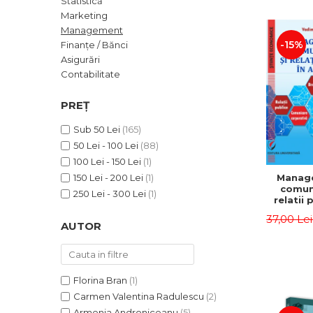
Statistică
ADMINISTRATIVE
Cum Cumpăr
Marketing
ȘTIINȚE ECONOMICE
Livrare
Management
ȘTIINȚE EXACTE
-15%
Finanțe / Bănci
Politica de Retur
Asigurări
EDUCAȚIE FIZICĂ ȘI SPORT
Formular de Retur
Contabilitate
PREUNIVERSITARIA
Distribuitori
TIMP LIBER
PREȚ
ÎN CURS DE APARIȚIE
Sub 50 Lei
(165)
NOUTĂȚI
50 Lei - 100 Lei
(88)
PACHETE DE STUDIU
100 Lei - 150 Lei
(1)
Manag
150 Lei - 200 Lei
(1)
PROMOȚIILE LUNII
comuni
250 Lei - 300 Lei
(1)
relatii 
ULTIMELE EXEMPLARE
afaceri
37,00 Le
Dumi
AUTOR
Florina Bran
(1)
Carmen Valentina Radulescu
(2)
Armenia Androniceanu
(5)