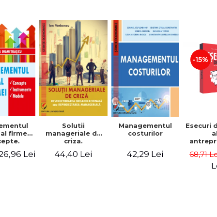
-15%
Solutii
ementul
Managementul
Esecuri 
manageriale de
al firmei.
costurilor
a
criza.
epte.
antrepr
Restructurarea
umente.
romani
44,40 Lei
26,96 Lei
42,29 Lei
68,71 L
organizationala
dele
povest
sau
esec ca
L
reproiectarea
inspire
manageriala