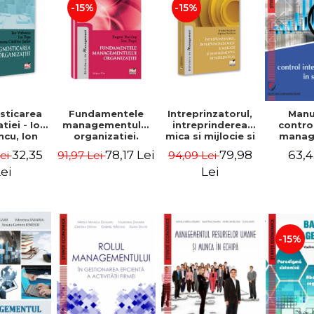
-15%
-15%
sticarea
Fundamentele
Intreprinzatorul,
Manu
tiei - Ion
managementului
intreprinderea
contro
cu, Ion
organizatiei.
mica si mijlocie si
manage
 Simona
Editia a III-a -
managementul
sectorul
32,35
78,17 Lei
79,98
63,4
Lei
91,97 Lei
94,09 Lei
a Stefan
Eugen Burdus,
intreprenorial -
Jean-
Ion Popa
Ovidiu Nicolescu,
Garitte
ei
Lei
Ciprian Nicolescu
Tom
-15%