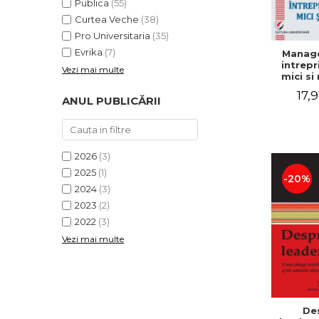
Publica
(55)
Curtea Veche
(38)
Pro Universitaria
(35)
Evrika
(7)
Manag
intrepr
Vezi mai multe
mici si 
Elena
17,9
Mihael
ANUL PUBLICĂRII
Dogaru
Carmen 
Valentin
2026
(3)
2025
(1)
-20%
2024
(3)
2023
(2)
2022
(3)
Vezi mai multe
De