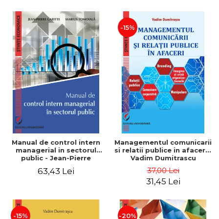
-15%
Manual de control intern
Managementul comunicarii
managerial in sectorul
si relatii publice in afaceri -
public - Jean-Pierre
Vadim Dumitrascu
Garitte, Marius Tomoiala
37,00 Lei
63,43 Lei
31,45 Lei
-15%
-20%