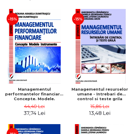
-15%
-15%
Managementul
Managementul resurselor
performantelor financiare.
umane - Intrebari de
Concepte. Modele.
control si teste grila
Instrumente
44,40 Lei
15,86 Lei
37,74 Lei
13,48 Lei