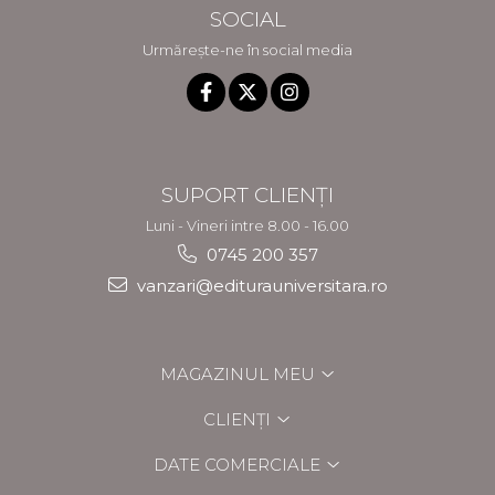
SOCIAL
Urmărește-ne în social media
SUPORT CLIENȚI
Luni - Vineri intre 8.00 - 16.00
0745 200 357
vanzari@editurauniversitara.ro
MAGAZINUL MEU
CLIENȚI
DATE COMERCIALE