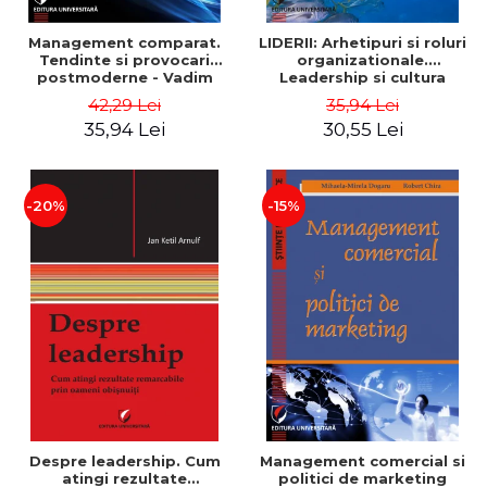
Management comparat.
LIDERII: Arhetipuri si roluri
Tendinte si provocari
organizationale.
postmoderne - Vadim
Leadership si cultura
Dumitrascu
organizationala - Vadim
42,29 Lei
35,94 Lei
Dumitrascu
35,94 Lei
30,55 Lei
-20%
-15%
Despre leadership. Cum
Management comercial si
atingi rezultate
politici de marketing