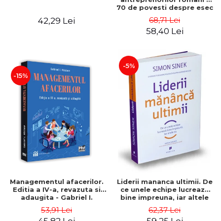
70 de povesti despre esec
care sa-ti inspire succesul
68,71 Lei
42,29 Lei
58,40 Lei
-5%
-15%
Managementul afacerilor.
Liderii mananca ultimii. De
Editia a IV-a, revazuta si
ce unele echipe lucreaza
adaugita - Gabriel I.
bine impreuna, iar altele
Nastase
nu. Editia a II-a - Simon
53,91 Lei
62,37 Lei
Sinek