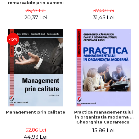
remarcabile prin oameni
obisnuiti
25,47 Lei
37,00 Lei
20,37 Lei
31,45 Lei
-15%
Management prin calitate
Practica managementului
in organizatia moderna -
Gheorghita Caprarescu,
Daniela Georgiana Stancu,
52,86 Lei
15,86 Lei
Georgiana Aron
44,93 Lei