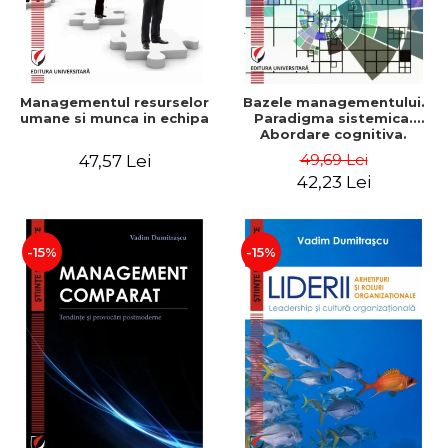
Managementul resurselor
Bazele managementului.
umane si munca in echipa
Paradigma sistemica.
Abordare cognitiva.
Perspectiva
49,69 Lei
47,57 Lei
comportamentala - Vadim
42,23 Lei
Dumitrascu
-15%
-15%