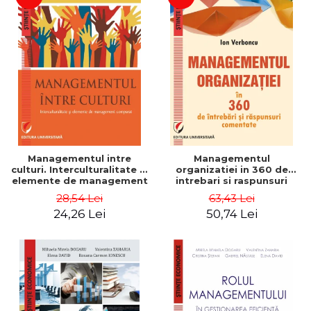
Managementul intre
Managementul
culturi. Interculturalitate si
organizatiei in 360 de
elemente de management
intrebari si raspunsuri
comparat - Vadim
comentate - Ion Verboncu
28,54 Lei
63,43 Lei
Dumitrascu
24,26 Lei
50,74 Lei