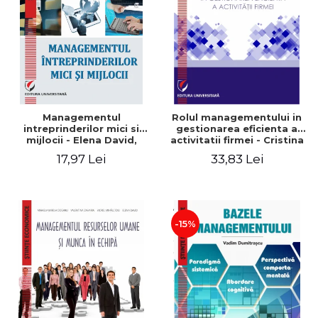
Managementul
Rolul managementului in
intreprinderilor mici si
gestionarea eficienta a
mijlocii - Elena David,
activitatii firmei - Cristina
Mihaela-Mirela Dogaru,
Stefan, Elena David,
17,97 Lei
33,83 Lei
Roxana Carmen Ionescu,
Gabriel Nastase, Mihaela-
Valentina Zaharia
Mirela Dogaru, Valentina
Zaharia
-15%