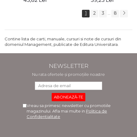
45,82 Lei
59,25 Lei
1
2
3
8
...
Contine lista de carti, manuale, cursuri si note de cursuri din
domeniul Management, publicate de Editura Universitara.
NEWSLETTER
Nu rata ofertele și promoțiile noastre
Vreau sa primesc newsletter cu promotiile
magazinului. Afla mai multe in
Politica de
Confidentialitate