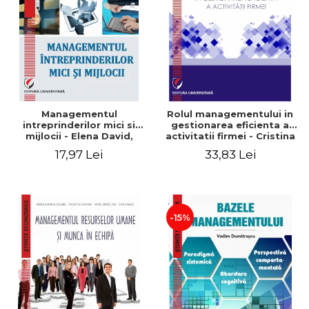
Managementul
Rolul managementului in
intreprinderilor mici si
gestionarea eficienta a
mijlocii - Elena David,
activitatii firmei - Cristina
Mihaela-Mirela Dogaru,
Stefan, Elena David,
17,97 Lei
33,83 Lei
Roxana Carmen Ionescu,
Gabriel Nastase, Mihaela-
Valentina Zaharia
Mirela Dogaru, Valentina
Zaharia
-15%