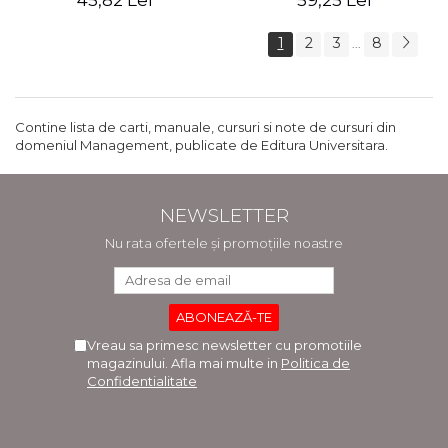
45,82 Lei
59,25 Lei
1
2
3
8
...
Contine lista de carti, manuale, cursuri si note de cursuri din
domeniul Management, publicate de Editura Universitara.
NEWSLETTER
Nu rata ofertele și promoțiile noastre
Vreau sa primesc newsletter cu promotiile
magazinului. Afla mai multe in
Politica de
Confidentialitate