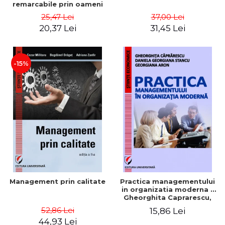
remarcabile prin oameni
obisnuiti
25,47 Lei
37,00 Lei
20,37 Lei
31,45 Lei
-15%
Management prin calitate
Practica managementului
in organizatia moderna -
Gheorghita Caprarescu,
Daniela Georgiana Stancu,
52,86 Lei
15,86 Lei
Georgiana Aron
44,93 Lei