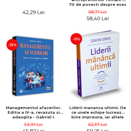
70 de povesti despre esec
care sa-ti inspire succesul
68,71 Lei
42,29 Lei
58,40 Lei
-5%
-15%
Managementul afacerilor.
Liderii mananca ultimii. De
Editia a IV-a, revazuta si
ce unele echipe lucreaza
adaugita - Gabriel I.
bine impreuna, iar altele
Nastase
nu. Editia a II-a - Simon
53,91 Lei
62,37 Lei
Sinek