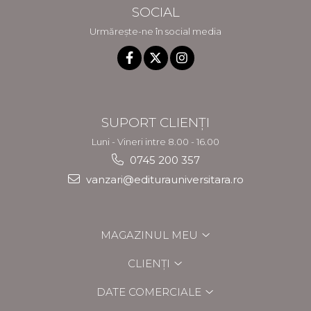
SOCIAL
Urmărește-ne în social media
SUPORT CLIENȚI
Luni - Vineri intre 8.00 - 16.00
0745 200 357
vanzari@editurauniversitara.ro
MAGAZINUL MEU
CLIENȚI
DATE COMERCIALE