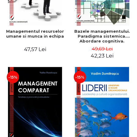
Managementul resurselor
Bazele managementului.
umane si munca in echipa
Paradigma sistemica.
Abordare cognitiva.
Perspectiva
49,69 Lei
47,57 Lei
comportamentala - Vadim
42,23 Lei
Dumitrascu
-15%
-15%