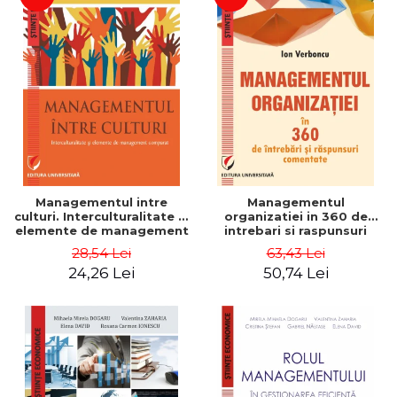
Managementul intre
Managementul
culturi. Interculturalitate si
organizatiei in 360 de
elemente de management
intrebari si raspunsuri
comparat - Vadim
comentate - Ion Verboncu
28,54 Lei
63,43 Lei
Dumitrascu
24,26 Lei
50,74 Lei