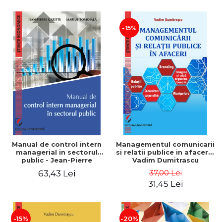
-15%
Manual de control intern
Managementul comunicarii
managerial in sectorul
si relatii publice in afaceri -
public - Jean-Pierre
Vadim Dumitrascu
Garitte, Marius Tomoiala
37,00 Lei
63,43 Lei
31,45 Lei
-15%
-20%