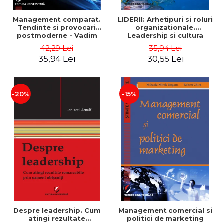
Management comparat.
LIDERII: Arhetipuri si roluri
Tendinte si provocari
organizationale.
postmoderne - Vadim
Leadership si cultura
Dumitrascu
organizationala - Vadim
42,29 Lei
35,94 Lei
Dumitrascu
35,94 Lei
30,55 Lei
-20%
-15%
Despre leadership. Cum
Management comercial si
atingi rezultate
politici de marketing