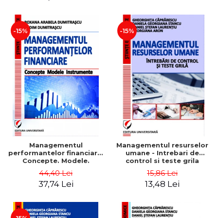
-15%
-15%
Managementul
Managementul resurselor
performantelor financiare.
umane - Intrebari de
Concepte. Modele.
control si teste grila
Instrumente
44,40 Lei
15,86 Lei
37,74 Lei
13,48 Lei