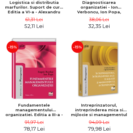
Logistica si distributia
Diagnosticarea
marfurilor. Suport de curs.
organizatiei - Ion
Editia a VI-a - Alexandru
Verboncu, Ion Popa,
Burda
Simona Catalina Stefan
61,31 Lei
38,06 Lei
52,11 Lei
32,35 Lei
-15%
-15%
Fundamentele
Intreprinzatorul,
managementului
intreprinderea mica si
organizatiei. Editia a III-a -
mijlocie si managementul
Eugen Burdus, Ion Popa
intreprenorial - Ovidiu
91,97 Lei
94,09 Lei
Nicolescu, Ciprian
78,17 Lei
79,98 Lei
Nicolescu