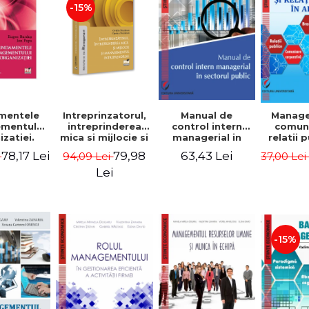
-15%
mentele
Intreprinzatorul,
Manual de
Manag
mentului
intreprinderea
control intern
comuni
zatiei.
mica si mijlocie si
managerial in
relatii 
a III-a -
managementul
sectorul public -
afaceri
78,17 Lei
79,98
63,43 Lei
i
94,09 Lei
37,00 Le
Burdus,
intreprenorial -
Jean-Pierre
Dumi
 Popa
Ovidiu Nicolescu,
Garitte, Marius
Lei
Ciprian Nicolescu
Tomoiala
-15%