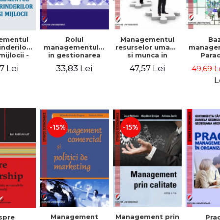
Rolul
Managementul
Ba
ementul
managementului
resurselor umane
managem
inderilor
in gestionarea
si munca in
Para
mijlocii -
eficienta a
echipa
sist
 David,
33,83 Lei
47,57 Lei
7 Lei
49,69 L
activitatii firmei -
Abo
a-Mirela
Cristina Stefan,
cogn
, Roxana
L
Elena David,
Persp
Ionescu,
Gabriel Nastase,
comport
a Zaharia
Mihaela-Mirela
- V
Dogaru,
Dumi
Valentina Zaharia
-15%
-15%
Management
Management prin
spre
Pra