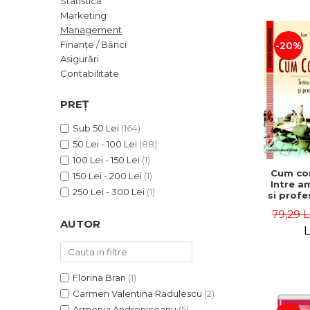
Statistică
ADMINISTRATIVE
Cum Cumpăr
Marketing
ȘTIINȚE ECONOMICE
Livrare
Management
ȘTIINȚE EXACTE
Finanțe / Bănci
-20%
Politica de Retur
Asigurări
EDUCAȚIE FIZICĂ ȘI SPORT
Formular de Retur
Contabilitate
PREUNIVERSITARIA
Distribuitori
TIMP LIBER
PREȚ
ÎN CURS DE APARIȚIE
Sub 50 Lei
(164)
NOUTĂȚI
50 Lei - 100 Lei
(88)
PACHETE DE STUDIU
100 Lei - 150 Lei
(1)
Cum co
150 Lei - 200 Lei
(1)
PROMOȚIILE LUNII
Intre a
250 Lei - 300 Lei
(1)
si profe
ULTIMELE EXEMPLARE
- Ion 
79,29 L
AUTOR
L
Florina Bran
(1)
Carmen Valentina Radulescu
(2)
Armenia Androniceanu
(5)