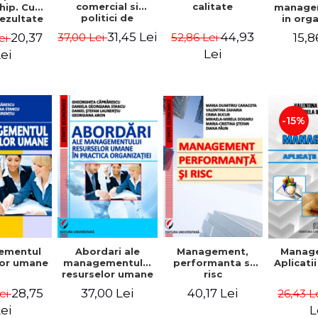
comercial si
calitate
hip. Cum
manage
politici de
rezultate
in org
marketing
bile prin
mode
31,45 Lei
44,93
20,37
15,8
37,00 Lei
52,86 Lei
ei
obisnuiti
Gheo
Capra
Lei
ei
Dan
Geor
Sta
Georgi
-15%
ementul
Abordari ale
Management,
Manag
lor umane
managementului
performanta si
Aplicati
resurselor umane
risc
in practica
28,75
37,00 Lei
40,17 Lei
Lei
26,43 L
organizatiei
ei
L