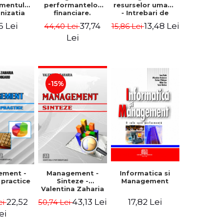
mentului
performantelor
resurselor umane
anizatia
financiare.
- Intrebari de
rna -
Concepte.
control si teste
6 Lei
37,74
13,48 Lei
44,40 Lei
15,86 Lei
rghita
Modele.
grila
rescu,
Instrumente
Lei
iela
giana
ncu,
ana Aron
-15%
Management -
ement -
Informatica si
Sinteze -
i practice
Management
Valentina Zaharia
43,13 Lei
22,52
17,82 Lei
50,74 Lei
ei
ei