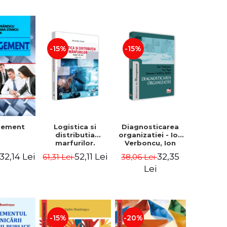
-15%
-15%
Logistica si
Diagnosticarea
gement
distributia
organizatiei - Ion
marfurilor.
Verboncu, Ion
Suport de curs.
Popa, Simona
52,11 Lei
32,35
32,14 Lei
61,31 Lei
38,06 Lei
Editia a VI-a -
Catalina Stefan
Alexandru Burda
Lei
-15%
-20%