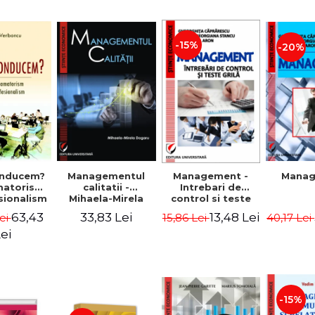
-15%
-20%
nducem?
Managementul
Management -
Mana
matorism
calitatii -
Intrebari de
sionalism
Mihaela-Mirela
control si teste
Verboncu
Dogaru
grila
63,43
33,83 Lei
13,48 Lei
ei
15,86 Lei
40,17 Lei
ei
-15%