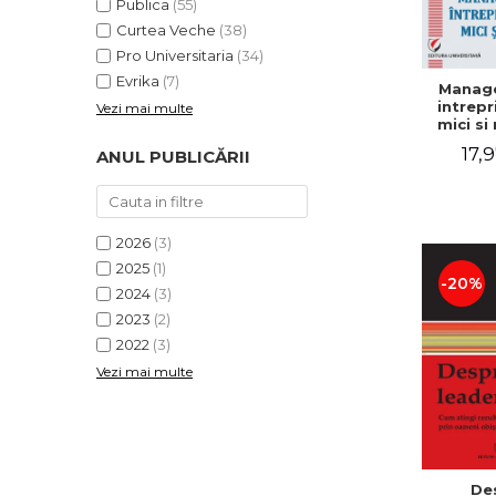
Publica
(55)
Curtea Veche
(38)
Pro Universitaria
(34)
Evrika
(7)
Manag
intrepr
Vezi mai multe
mici si 
Elena
17,9
ANUL PUBLICĂRII
Mihael
Dogaru
Carmen 
Valentin
2026
(3)
2025
(1)
-20%
2024
(3)
2023
(2)
2022
(3)
Vezi mai multe
De