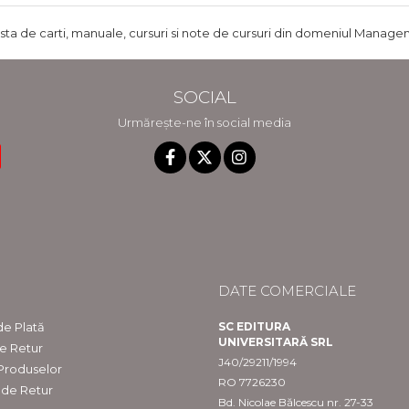
ista de carti, manuale, cursuri si note de cursuri din domeniul Managem
SOCIAL
Urmărește-ne în social media
DATE COMERCIALE
e Plată
SC EDITURA
UNIVERSITARĂ SRL
de Retur
J40/29211/1994
 Produselor
RO 7726230
 de Retur
Bd. Nicolae Bălcescu nr. 27-33