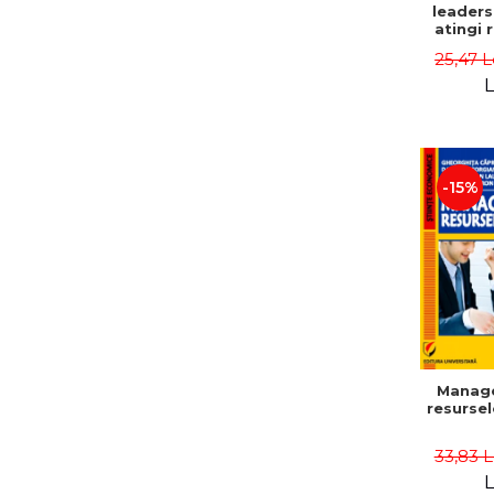
leaders
atingi 
remarca
25,47 L
oameni 
L
-15%
Manag
resurse
33,83 
L