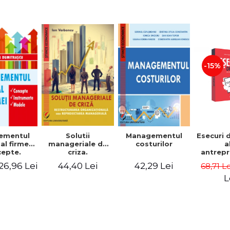
-15%
Solutii
ementul
Managementul
Esecuri 
manageriale de
al firmei.
costurilor
a
criza.
epte.
antrepr
Restructurarea
umente.
romani
44,40 Lei
26,96 Lei
42,29 Lei
68,71 L
organizationala
dele
povest
sau
esec ca
L
reproiectarea
inspire
manageriala