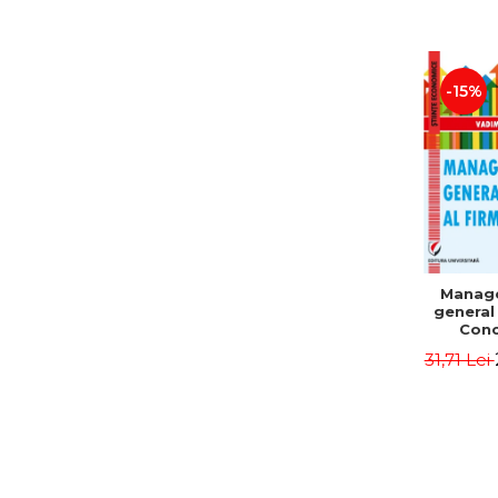
-15%
Manag
general 
Conc
Instr
31,71 Lei
Mo