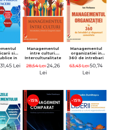
ementul
Managementul
Managementul
carii si
intre culturi.
organizatiei in
publice in
Interculturalitate
360 de intrebari
 - Vadim
si elemente de
si raspunsuri
31,45 Lei
24,26
50,74
i
28,54 Lei
63,43 Lei
trascu
management
comentate - Ion
comparat -
Verboncu
Lei
Lei
Vadim
Dumitrascu
-15%
-15%