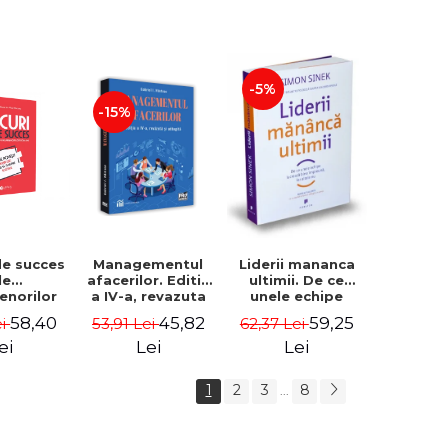
-5%
-15%
de succes
Managementul
Liderii mananca
le
afacerilor. Editia
ultimii. De ce
enorilor
a IV-a, revazuta
unele echipe
 - 70 de
si adaugita -
lucreaza bine
58,40
45,82
59,25
ei
53,91 Lei
62,37 Lei
i despre
Gabriel I. Nastase
impreuna, iar
re sa-ti
altele nu. Editia a
ei
Lei
Lei
 succesul
II-a - Simon Sinek
1
2
3
8
...