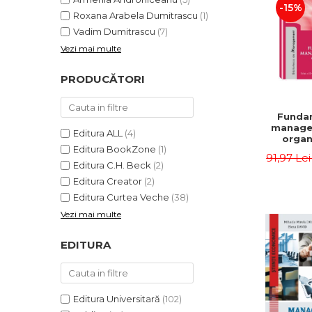
-15%
Roxana Arabela Dumitrascu
(1)
Vadim Dumitrascu
(7)
Vezi mai multe
PRODUCĂTORI
Funda
manage
Editura ALL
(4)
organi
Editura BookZone
(1)
Editia 
91,97 Le
Eugen 
Editura C.H. Beck
(2)
Ion
Editura Creator
(2)
Editura Curtea Veche
(38)
Vezi mai multe
EDITURA
Editura Universitară
(102)