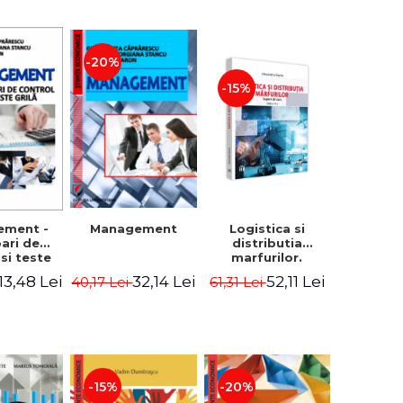
-20%
-15%
Logistica si
ement -
Management
distributia
bari de
marfurilor.
 si teste
Suport de curs.
ila
52,11 Lei
13,48 Lei
32,14 Lei
61,31 Lei
40,17 Lei
Editia a VI-a -
Alexandru Burda
-15%
-20%