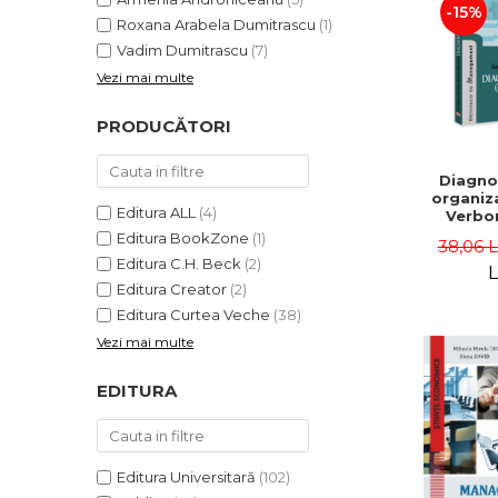
-15%
Roxana Arabela Dumitrascu
(1)
Vadim Dumitrascu
(7)
Vezi mai multe
PRODUCĂTORI
Diagno
organiza
Editura ALL
(4)
Verbon
Popa,
Editura BookZone
(1)
38,06 
Catalin
Editura C.H. Beck
(2)
L
Editura Creator
(2)
Editura Curtea Veche
(38)
Vezi mai multe
EDITURA
Editura Universitară
(102)