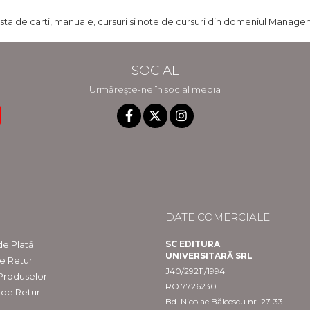
ista de carti, manuale, cursuri si note de cursuri din domeniul Managem
SOCIAL
Urmărește-ne în social media
DATE COMERCIALE
e Plată
SC EDITURA
UNIVERSITARĂ SRL
de Retur
J40/29211/1994
 Produselor
RO 7726230
 de Retur
Bd. Nicolae Bălcescu nr. 27-33