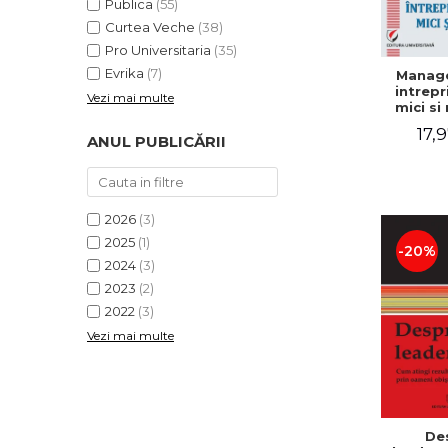
Publica
(55)
Curtea Veche
(38)
Pro Universitaria
(35)
Evrika
(7)
Manag
intrepr
Vezi mai multe
mici si 
Elena
17,9
Mihael
ANUL PUBLICĂRII
Dogaru
Carmen 
Valentin
2026
(3)
2025
(1)
-20%
2024
(3)
2023
(2)
2022
(3)
Vezi mai multe
De