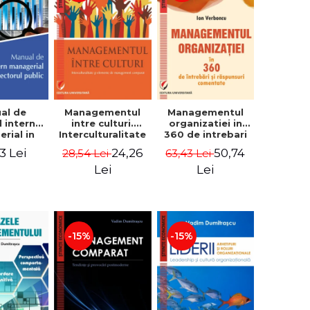
al de
Managementul
Managementul
l intern
intre culturi.
organizatiei in
rial in
Interculturalitate
360 de intrebari
 public -
si elemente de
si raspunsuri
3 Lei
24,26
50,74
28,54 Lei
63,43 Lei
Pierre
management
comentate - Ion
, Marius
comparat -
Verboncu
Lei
Lei
oiala
Vadim
Dumitrascu
-15%
-15%