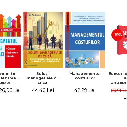
-15%
Solutii
ementul
Managementul
Esecuri 
manageriale de
al firmei.
costurilor
a
criza.
epte.
antrepr
Restructurarea
umente.
romani
44,40 Lei
26,96 Lei
42,29 Lei
68,71 L
organizationala
dele
povest
sau
esec ca
L
reproiectarea
inspire
manageriala