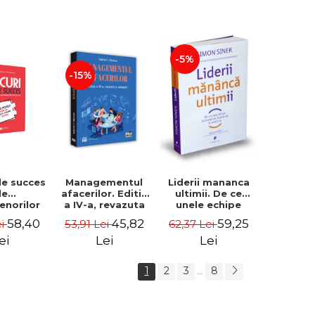
-5%
-15%
de succes
Managementul
Liderii mananca
le
afacerilor. Editia
ultimii. De ce
enorilor
a IV-a, revazuta
unele echipe
 - 70 de
si adaugita -
lucreaza bine
58,40
45,82
59,25
ei
53,91 Lei
62,37 Lei
i despre
Gabriel I. Nastase
impreuna, iar
re sa-ti
altele nu. Editia a
ei
Lei
Lei
 succesul
II-a - Simon Sinek
1
2
3
8
...