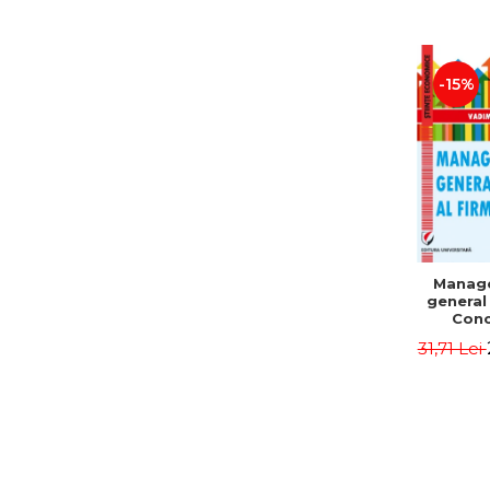
-15%
Manag
general 
Conc
Instr
31,71 Lei
Mo