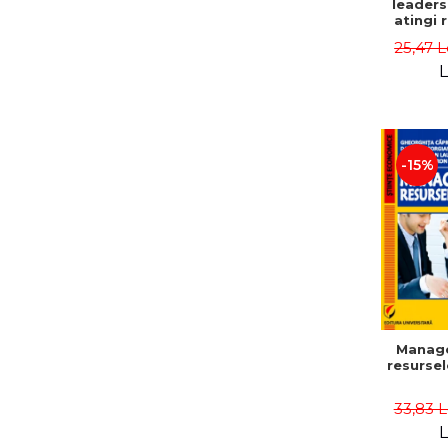
leaders
atingi 
remarca
25,47 L
oameni 
L
-15%
Manag
resurse
33,83 
L