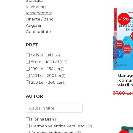
Statistică
ADMINISTRATIVE
Cum Cumpăr
Marketing
ȘTIINȚE ECONOMICE
Livrare
Management
ȘTIINȚE EXACTE
-15%
Finanțe / Bănci
Politica de Retur
Asigurări
EDUCAȚIE FIZICĂ ȘI SPORT
Formular de Retur
Contabilitate
PREUNIVERSITARIA
Distribuitori
TIMP LIBER
PREȚ
ÎN CURS DE APARIȚIE
Sub 50 Lei
(165)
NOUTĂȚI
50 Lei - 100 Lei
(88)
PACHETE DE STUDIU
100 Lei - 150 Lei
(1)
Manag
150 Lei - 200 Lei
(1)
PROMOȚIILE LUNII
comuni
250 Lei - 300 Lei
(1)
relatii 
ULTIMELE EXEMPLARE
afaceri
37,00 Le
Dumi
AUTOR
Florina Bran
(1)
Carmen Valentina Radulescu
(2)
Armenia Androniceanu
(5)