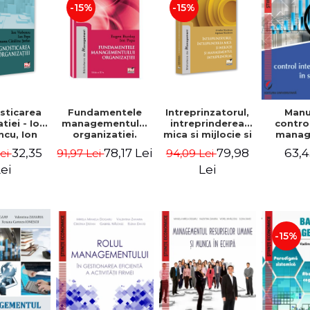
-15%
-15%
sticarea
Fundamentele
Intreprinzatorul,
Manu
tiei - Ion
managementului
intreprinderea
contro
cu, Ion
organizatiei.
mica si mijlocie si
manage
 Simona
Editia a III-a -
managementul
sectorul
32,35
78,17 Lei
79,98
63,4
Lei
91,97 Lei
94,09 Lei
a Stefan
Eugen Burdus,
intreprenorial -
Jean-
Ion Popa
Ovidiu Nicolescu,
Garitte
ei
Lei
Ciprian Nicolescu
Tom
-15%