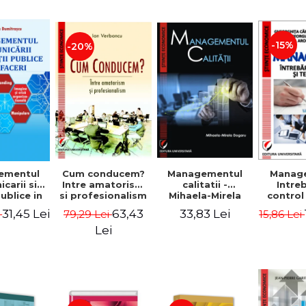
-15%
-20%
ementul
Cum conducem?
Managementul
Manag
carii si
Intre amatorism
calitatii -
Intre
publice in
si profesionalism
Mihaela-Mirela
control
 - Vadim
- Ion Verboncu
Dogaru
gr
31,45 Lei
63,43
33,83 Lei
i
79,29 Lei
15,86 Lei
trascu
Lei