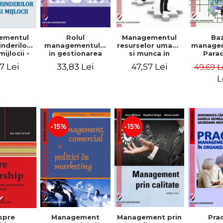
Rolul
Managementul
Ba
ementul
managementului
resurselor umane
managem
inderilor
in gestionarea
si munca in
Para
mijlocii -
eficienta a
echipa
sist
 David,
33,83 Lei
47,57 Lei
7 Lei
49,69 L
activitatii firmei -
Abo
a-Mirela
Cristina Stefan,
cogn
, Roxana
L
Elena David,
Persp
Ionescu,
Gabriel Nastase,
comport
a Zaharia
Mihaela-Mirela
- V
Dogaru,
Dumi
Valentina Zaharia
-15%
-15%
Management
Management prin
spre
Pra