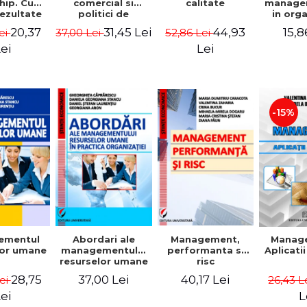
comercial si
calitate
hip. Cum
manage
politici de
rezultate
in org
marketing
bile prin
mode
31,45 Lei
44,93
20,37
15,8
37,00 Lei
52,86 Lei
ei
obisnuiti
Gheo
Capra
Lei
ei
Dan
Geor
Sta
Georgi
-15%
ementul
Abordari ale
Management,
Manag
lor umane
managementului
performanta si
Aplicati
resurselor umane
risc
in practica
28,75
37,00 Lei
40,17 Lei
Lei
26,43 L
organizatiei
ei
L