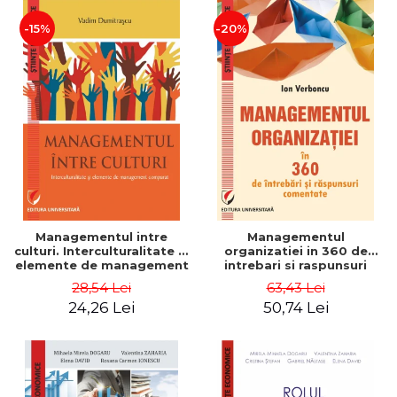
-15%
-20%
Managementul intre
Managementul
culturi. Interculturalitate si
organizatiei in 360 de
elemente de management
intrebari si raspunsuri
comparat - Vadim
comentate - Ion Verboncu
28,54 Lei
63,43 Lei
Dumitrascu
24,26 Lei
50,74 Lei