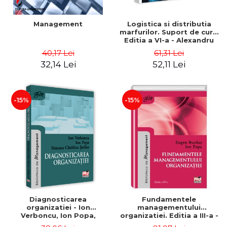
Management
Logistica si distributia
marfurilor. Suport de curs.
Editia a VI-a - Alexandru
Burda
40,17 Lei
61,31 Lei
32,14 Lei
52,11 Lei
-15%
-15%
Diagnosticarea
Fundamentele
organizatiei - Ion
managementului
Verboncu, Ion Popa,
organizatiei. Editia a III-a -
Simona Catalina Stefan
Eugen Burdus, Ion Popa