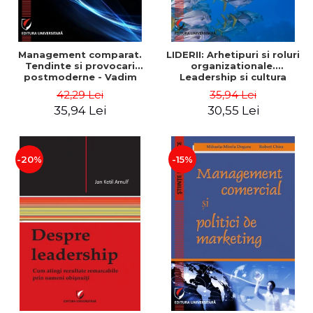
Management comparat.
LIDERII: Arhetipuri si roluri
Tendinte si provocari
organizationale.
postmoderne - Vadim
Leadership si cultura
Dumitrascu
organizationala - Vadim
42,29 Lei
35,94 Lei
Dumitrascu
35,94 Lei
30,55 Lei
-20%
-15%