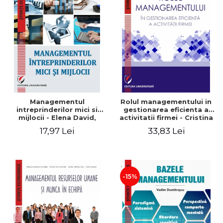
Managementul
Rolul managementului in
intreprinderilor mici si
gestionarea eficienta a
mijlocii - Elena David,
activitatii firmei - Cristina
Mihaela-Mirela Dogaru,
Stefan, Elena David,
17,97 Lei
33,83 Lei
Roxana Carmen Ionescu,
Gabriel Nastase, Mihaela-
Valentina Zaharia
Mirela Dogaru, Valentina
Zaharia
-15%