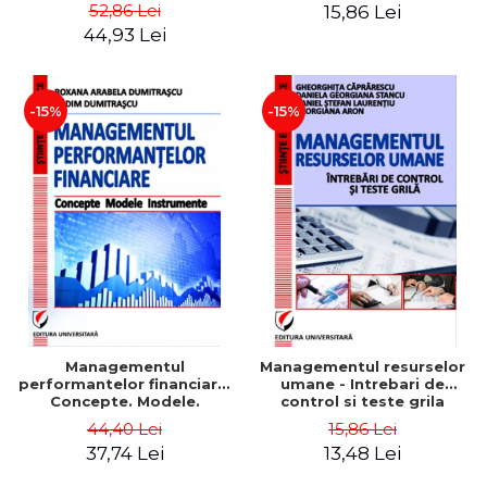
Daniela Georgiana Stancu,
52,86 Lei
15,86 Lei
Georgiana Aron
44,93 Lei
-15%
-15%
Managementul
Managementul resurselor
performantelor financiare.
umane - Intrebari de
Concepte. Modele.
control si teste grila
Instrumente
44,40 Lei
15,86 Lei
37,74 Lei
13,48 Lei