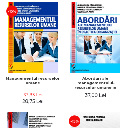
-15%
Managementul resurselor
Abordari ale
umane
managementului
resurselor umane in
practica organizatiei
33,83 Lei
37,00 Lei
28,75 Lei
-15%