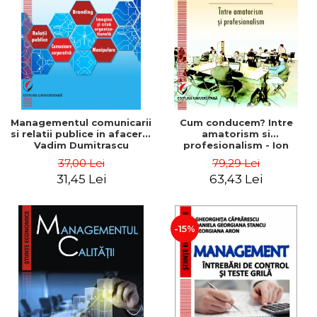
ADMINISTRATIVE
Cum Cumpăr
ȘTIINȚE ECONOMICE
Livrare
ȘTIINȚE EXACTE
Politica de Retur
EDUCAȚIE FIZICĂ ȘI SPORT
Formular de Retur
PREUNIVERSITARIA
Distribuitori
TIMP LIBER
ÎN CURS DE APARIȚIE
Managementul comunicarii
Cum conducem? Intre
si relatii publice in afaceri -
amatorism si
NOUTĂȚI
Vadim Dumitrascu
profesionalism - Ion
Verboncu
PACHETE DE STUDIU
37,00 Lei
79,29 Lei
31,45 Lei
63,43 Lei
PROMOȚIILE LUNII
ULTIMELE EXEMPLARE
-15%