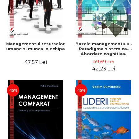
Managementul resurselor
Bazele managementului.
umane si munca in echipa
Paradigma sistemica.
Abordare cognitiva.
Perspectiva
49,69 Lei
47,57 Lei
comportamentala - Vadim
42,23 Lei
Dumitrascu
-15%
-15%