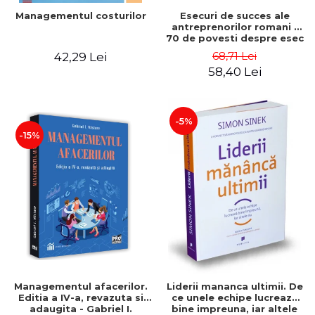
Esecuri de succes ale
Managementul costurilor
antreprenorilor romani -
70 de povesti despre esec
care sa-ti inspire succesul
68,71 Lei
42,29 Lei
58,40 Lei
-5%
-15%
Managementul afacerilor.
Liderii mananca ultimii. De
Editia a IV-a, revazuta si
ce unele echipe lucreaza
adaugita - Gabriel I.
bine impreuna, iar altele