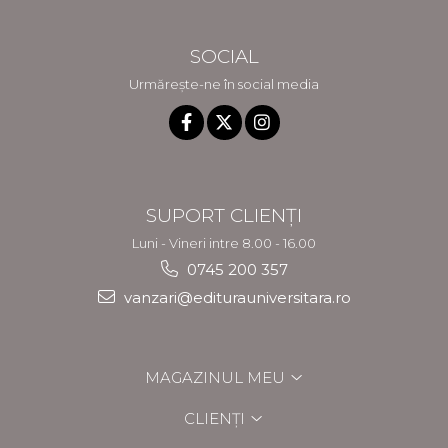
SOCIAL
Urmărește-ne în social media
SUPORT CLIENȚI
Luni - Vineri intre 8.00 - 16.00
0745 200 357
vanzari@editurauniversitara.ro
MAGAZINUL MEU
CLIENȚI