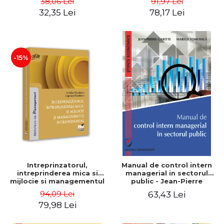
38,06 Lei
91,97 Lei
32,35 Lei
78,17 Lei
-15%
Intreprinzatorul,
Manual de control intern
intreprinderea mica si
managerial in sectorul
mijlocie si managementul
public - Jean-Pierre
intreprenorial - Ovidiu
Garitte, Marius Tomoiala
94,09 Lei
63,43 Lei
Nicolescu, Ciprian
79,98 Lei
Nicolescu