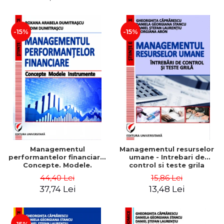
-15%
-15%
Managementul
Managementul resurselor
performantelor financiare.
umane - Intrebari de
Concepte. Modele.
control si teste grila
Instrumente
44,40 Lei
15,86 Lei
37,74 Lei
13,48 Lei