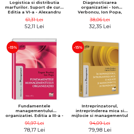
Logistica si distributia
Diagnosticarea
marfurilor. Suport de curs.
organizatiei - Ion
Editia a VI-a - Alexandru
Verboncu, Ion Popa,
Burda
Simona Catalina Stefan
61,31 Lei
38,06 Lei
52,11 Lei
32,35 Lei
-15%
-15%
Fundamentele
Intreprinzatorul,
managementului
intreprinderea mica si
organizatiei. Editia a III-a -
mijlocie si managementul
Eugen Burdus, Ion Popa
intreprenorial - Ovidiu
91,97 Lei
94,09 Lei
Nicolescu, Ciprian
78,17 Lei
79,98 Lei
Nicolescu