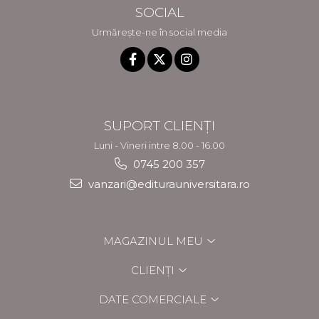
SOCIAL
Urmărește-ne în social media
SUPORT CLIENȚI
Luni - Vineri intre 8.00 - 16.00
0745 200 357
vanzari@editurauniversitara.ro
MAGAZINUL MEU
CLIENȚI
DATE COMERCIALE