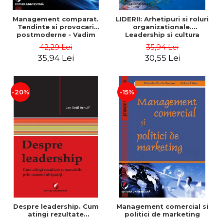
Management comparat.
LIDERII: Arhetipuri si roluri
Tendinte si provocari
organizationale.
postmoderne - Vadim
Leadership si cultura
Dumitrascu
organizationala - Vadim
42,29 Lei
35,94 Lei
Dumitrascu
35,94 Lei
30,55 Lei
-20%
-15%
Despre leadership. Cum
Management comercial si
atingi rezultate
politici de marketing