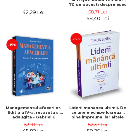
70 de povesti despre esec
care sa-ti inspire succesul
68,71 Lei
42,29 Lei
58,40 Lei
-5%
-15%
Managementul afacerilor.
Liderii mananca ultimii. De
Editia a IV-a, revazuta si
ce unele echipe lucreaza
adaugita - Gabriel I.
bine impreuna, iar altele
Nastase
nu. Editia a II-a - Simon
53,91 Lei
62,37 Lei
Sinek