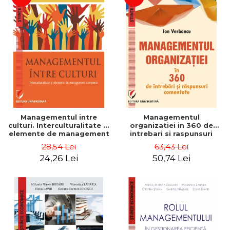
Managementul intre
Managementul
culturi. Interculturalitate si
organizatiei in 360 de
elemente de management
intrebari si raspunsuri
comparat - Vadim
comentate - Ion Verboncu
28,54 Lei
63,43 Lei
Dumitrascu
24,26 Lei
50,74 Lei