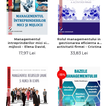
Managementul
Rolul managementului in
intreprinderilor mici si
gestionarea eficienta a
mijlocii - Elena David,
activitatii firmei - Cristina
Mihaela-Mirela Dogaru,
Stefan, Elena David,
17,97 Lei
33,83 Lei
Roxana Carmen Ionescu,
Gabriel Nastase, Mihaela-
Valentina Zaharia
Mirela Dogaru, Valentina
Zaharia
-15%