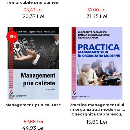
remarcabile prin oameni
obisnuiti
25,47 Lei
37,00 Lei
20,37 Lei
31,45 Lei
-15%
Management prin calitate
Practica managementului
in organizatia moderna -
Gheorghita Caprarescu,
Daniela Georgiana Stancu,
52,86 Lei
15,86 Lei
Georgiana Aron
44,93 Lei