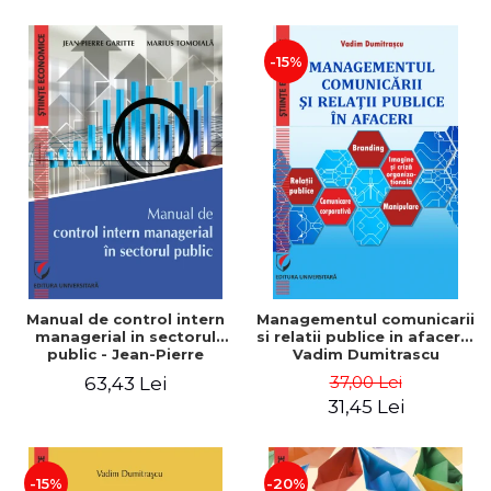
-15%
Manual de control intern
Managementul comunicarii
managerial in sectorul
si relatii publice in afaceri -
public - Jean-Pierre
Vadim Dumitrascu
Garitte, Marius Tomoiala
37,00 Lei
63,43 Lei
31,45 Lei
-15%
-20%