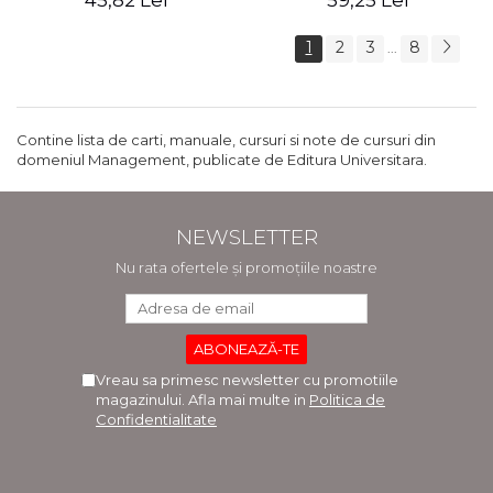
45,82 Lei
59,25 Lei
1
2
3
8
...
Contine lista de carti, manuale, cursuri si note de cursuri din
domeniul Management, publicate de Editura Universitara.
NEWSLETTER
Nu rata ofertele și promoțiile noastre
Vreau sa primesc newsletter cu promotiile
magazinului. Afla mai multe in
Politica de
Confidentialitate