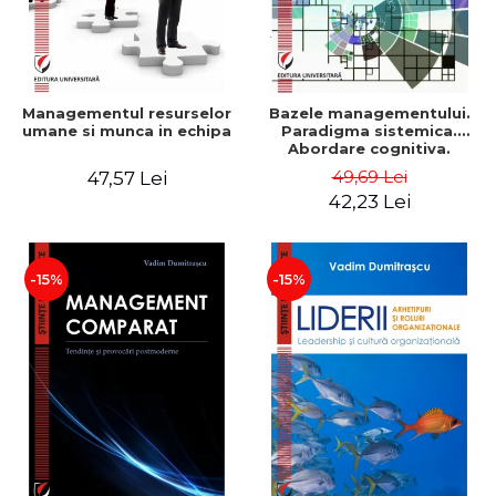
Managementul resurselor
Bazele managementului.
umane si munca in echipa
Paradigma sistemica.
Abordare cognitiva.
Perspectiva
49,69 Lei
47,57 Lei
comportamentala - Vadim
42,23 Lei
Dumitrascu
-15%
-15%