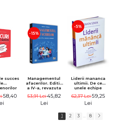
-5%
-15%
de succes
Managementul
Liderii mananca
le
afacerilor. Editia
ultimii. De ce
enorilor
a IV-a, revazuta
unele echipe
 - 70 de
si adaugita -
lucreaza bine
58,40
45,82
59,25
ei
53,91 Lei
62,37 Lei
i despre
Gabriel I. Nastase
impreuna, iar
re sa-ti
altele nu. Editia a
ei
Lei
Lei
 succesul
II-a - Simon Sinek
1
2
3
8
...