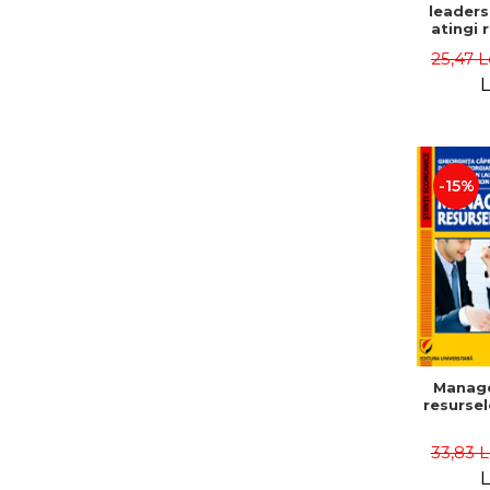
leaders
atingi 
remarca
25,47 L
oameni 
L
-15%
Manag
resurse
33,83 
L