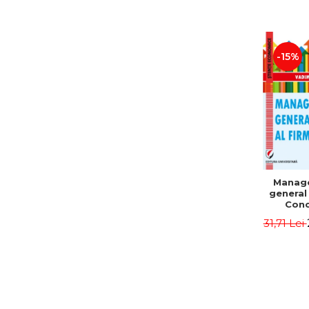
-15%
Manag
general 
Conc
Instr
31,71 Lei
Mo