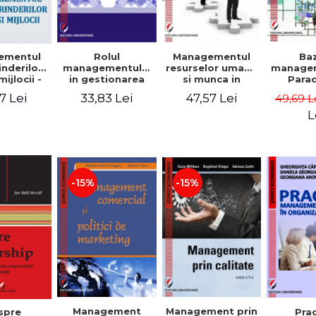
Rolul
Managementul
Ba
ementul
managementului
resurselor umane
managem
inderilor
in gestionarea
si munca in
Para
mijlocii -
eficienta a
echipa
sist
 David,
33,83 Lei
47,57 Lei
7 Lei
49,69 L
activitatii firmei -
Abo
a-Mirela
Cristina Stefan,
cogn
, Roxana
L
Elena David,
Persp
Ionescu,
Gabriel Nastase,
comport
a Zaharia
Mihaela-Mirela
- V
Dogaru,
Dumi
Valentina Zaharia
-15%
-15%
Management
Management prin
spre
Pra