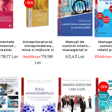
-15%
mentele
Intreprinzatorul,
Manual de
Manag
mentului
intreprinderea
control intern
comuni
zatiei.
mica si mijlocie si
managerial in
relatii 
a III-a -
managementul
sectorul public -
afaceri
78,17 Lei
79,98
63,43 Lei
i
94,09 Lei
37,00 Le
Burdus,
intreprenorial -
Jean-Pierre
Dumi
 Popa
Ovidiu Nicolescu,
Garitte, Marius
Lei
Ciprian Nicolescu
Tomoiala
-15%