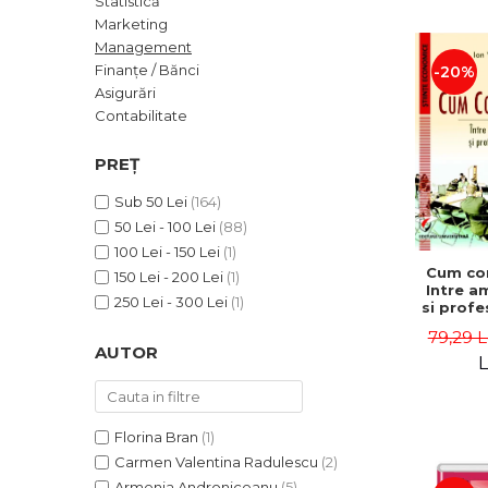
Statistică
ADMINISTRATIVE
Cum Cumpăr
Marketing
ȘTIINȚE ECONOMICE
Livrare
Management
ȘTIINȚE EXACTE
Finanțe / Bănci
-20%
Politica de Retur
Asigurări
EDUCAȚIE FIZICĂ ȘI SPORT
Formular de Retur
Contabilitate
PREUNIVERSITARIA
Distribuitori
TIMP LIBER
PREȚ
ÎN CURS DE APARIȚIE
Sub 50 Lei
(164)
NOUTĂȚI
50 Lei - 100 Lei
(88)
PACHETE DE STUDIU
100 Lei - 150 Lei
(1)
Cum co
150 Lei - 200 Lei
(1)
PROMOȚIILE LUNII
Intre a
250 Lei - 300 Lei
(1)
si profe
ULTIMELE EXEMPLARE
- Ion 
79,29 L
AUTOR
L
Florina Bran
(1)
Carmen Valentina Radulescu
(2)
Armenia Androniceanu
(5)