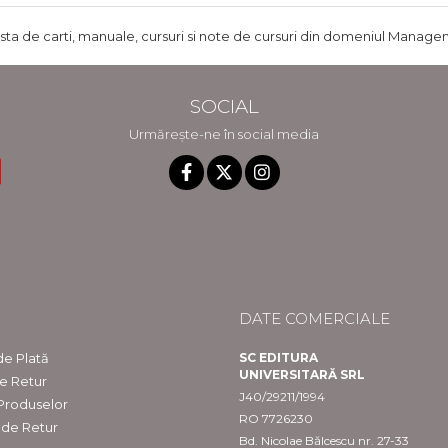
ista de carti, manuale, cursuri si note de cursuri din domeniul Managem
SOCIAL
Urmărește-ne în social media
DATE COMERCIALE
e Plată
SC EDITURA
UNIVERSITARĂ SRL
de Retur
J40/29211/1994
 Produselor
RO 7726230
 de Retur
Bd. Nicolae Bălcescu nr. 27-33