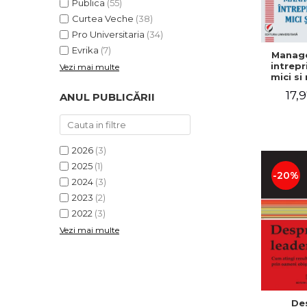
Publica
(55)
Curtea Veche
(38)
Pro Universitaria
(34)
Evrika
(7)
Manag
intrepr
Vezi mai multe
mici si 
Elena
17,9
ANUL PUBLICĂRII
Mihael
Dogaru
Carmen 
Valentin
2026
(3)
2025
(1)
-20%
2024
(3)
2023
(2)
2022
(3)
Vezi mai multe
De