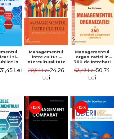
ementul
Managementul
Managementul
carii si
intre culturi.
organizatiei in
publice in
Interculturalitate
360 de intrebari
 - Vadim
si elemente de
si raspunsuri
31,45 Lei
24,26
50,74
i
28,54 Lei
63,43 Lei
trascu
management
comentate - Ion
comparat -
Verboncu
Lei
Lei
Vadim
Dumitrascu
-15%
-15%