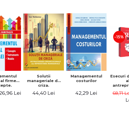
-15%
Solutii
ementul
Managementul
Esecuri 
manageriale de
al firmei.
costurilor
a
criza.
epte.
antrepr
Restructurarea
umente.
romani
44,40 Lei
26,96 Lei
42,29 Lei
68,71 L
organizationala
dele
povest
sau
esec ca
L
reproiectarea
inspire
manageriala