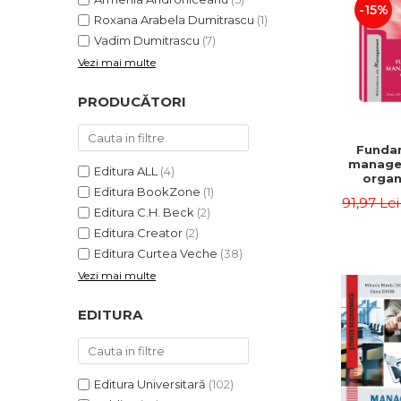
-15%
Roxana Arabela Dumitrascu
(1)
Vadim Dumitrascu
(7)
Vezi mai multe
PRODUCĂTORI
Funda
manage
Editura ALL
(4)
organi
Editura BookZone
(1)
Editia 
91,97 Le
Eugen 
Editura C.H. Beck
(2)
Ion
Editura Creator
(2)
Editura Curtea Veche
(38)
Vezi mai multe
EDITURA
Editura Universitară
(102)