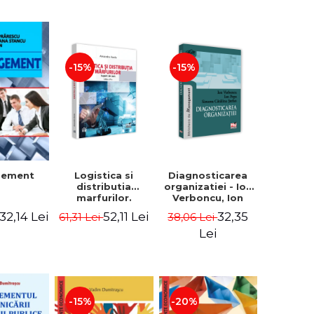
-15%
-15%
Logistica si
Diagnosticarea
gement
distributia
organizatiei - Ion
marfurilor.
Verboncu, Ion
Suport de curs.
Popa, Simona
52,11 Lei
32,35
32,14 Lei
61,31 Lei
38,06 Lei
Editia a VI-a -
Catalina Stefan
Alexandru Burda
Lei
-15%
-20%