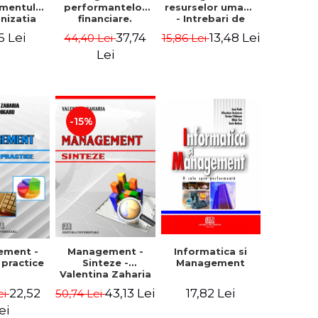
mentului
performantelor
resurselor umane
anizatia
financiare.
- Intrebari de
rna -
Concepte.
control si teste
6 Lei
37,74
13,48 Lei
44,40 Lei
15,86 Lei
rghita
Modele.
grila
rescu,
Instrumente
Lei
iela
giana
ncu,
ana Aron
-15%
Management -
ement -
Informatica si
Sinteze -
i practice
Management
Valentina Zaharia
43,13 Lei
22,52
17,82 Lei
50,74 Lei
ei
ei