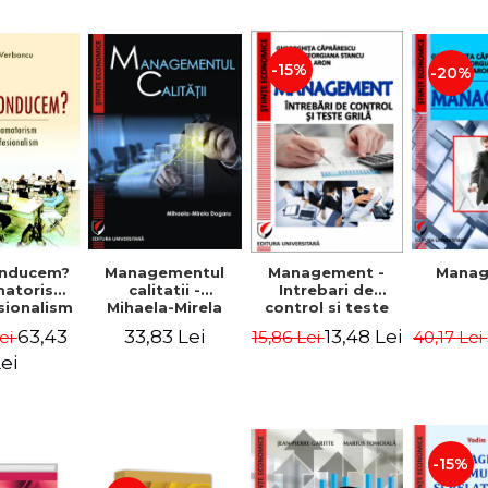
-15%
-20%
nducem?
Managementul
Management -
Mana
matorism
calitatii -
Intrebari de
sionalism
Mihaela-Mirela
control si teste
Verboncu
Dogaru
grila
63,43
33,83 Lei
13,48 Lei
ei
15,86 Lei
40,17 Lei
ei
-15%