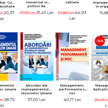
comercial si
calitate
hip. Cum
manage
politici de
rezultate
in org
marketing
bile prin
mode
31,45 Lei
44,93
20,37
15,8
37,00 Lei
52,86 Lei
ei
obisnuiti
Gheo
Capra
Lei
ei
Dan
Geor
Sta
Georgi
-15%
ementul
Abordari ale
Management,
Manag
lor umane
managementului
performanta si
Aplicati
resurselor umane
risc
in practica
28,75
37,00 Lei
40,17 Lei
Lei
26,43 L
organizatiei
ei
L