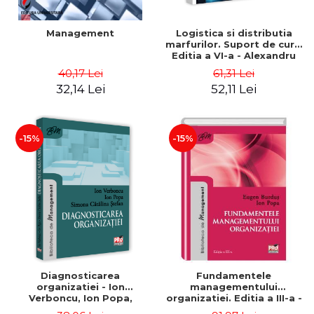
Management
Logistica si distributia
marfurilor. Suport de curs.
Editia a VI-a - Alexandru
Burda
40,17 Lei
61,31 Lei
32,14 Lei
52,11 Lei
-15%
-15%
Diagnosticarea
Fundamentele
organizatiei - Ion
managementului
Verboncu, Ion Popa,
organizatiei. Editia a III-a -
Simona Catalina Stefan
Eugen Burdus, Ion Popa