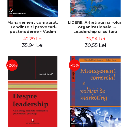
Management comparat.
LIDERII: Arhetipuri si roluri
Tendinte si provocari
organizationale.
postmoderne - Vadim
Leadership si cultura
Dumitrascu
organizationala - Vadim
42,29 Lei
35,94 Lei
Dumitrascu
35,94 Lei
30,55 Lei
-20%
-15%