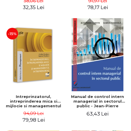
38,06 Lei
91,97 Lei
32,35 Lei
78,17 Lei
-15%
Intreprinzatorul,
Manual de control intern
intreprinderea mica si
managerial in sectorul
mijlocie si managementul
public - Jean-Pierre
intreprenorial - Ovidiu
Garitte, Marius Tomoiala
94,09 Lei
63,43 Lei
Nicolescu, Ciprian
79,98 Lei
Nicolescu