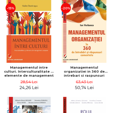
-15%
-20%
Managementul intre
Managementul
culturi. Interculturalitate si
organizatiei in 360 de
elemente de management
intrebari si raspunsuri
comparat - Vadim
comentate - Ion Verboncu
28,54 Lei
63,43 Lei
Dumitrascu
24,26 Lei
50,74 Lei