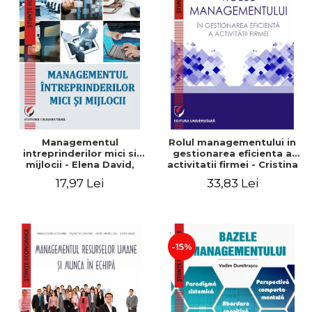
Managementul
Rolul managementului in
intreprinderilor mici si
gestionarea eficienta a
mijlocii - Elena David,
activitatii firmei - Cristina
Mihaela-Mirela Dogaru,
Stefan, Elena David,
17,97 Lei
33,83 Lei
Roxana Carmen Ionescu,
Gabriel Nastase, Mihaela-
Valentina Zaharia
Mirela Dogaru, Valentina
Zaharia
-15%