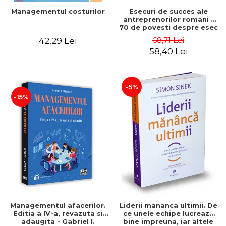
Esecuri de succes ale
Managementul costurilor
antreprenorilor romani -
70 de povesti despre esec
care sa-ti inspire succesul
68,71 Lei
42,29 Lei
58,40 Lei
-5%
-15%
Managementul afacerilor.
Liderii mananca ultimii. De
Editia a IV-a, revazuta si
ce unele echipe lucreaza
adaugita - Gabriel I.
bine impreuna, iar altele