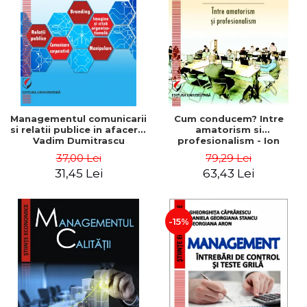
ADMINISTRATIVE
Cum Cumpăr
ȘTIINȚE ECONOMICE
Livrare
ȘTIINȚE EXACTE
Politica de Retur
EDUCAȚIE FIZICĂ ȘI SPORT
Formular de Retur
PREUNIVERSITARIA
Distribuitori
TIMP LIBER
ÎN CURS DE APARIȚIE
Managementul comunicarii
Cum conducem? Intre
si relatii publice in afaceri -
amatorism si
NOUTĂȚI
Vadim Dumitrascu
profesionalism - Ion
Verboncu
PACHETE DE STUDIU
37,00 Lei
79,29 Lei
31,45 Lei
63,43 Lei
PROMOȚIILE LUNII
ULTIMELE EXEMPLARE
-15%