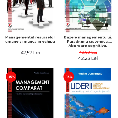
Managementul resurselor
Bazele managementului.
umane si munca in echipa
Paradigma sistemica.
Abordare cognitiva.
Perspectiva
49,69 Lei
47,57 Lei
comportamentala - Vadim
42,23 Lei
Dumitrascu
-15%
-15%