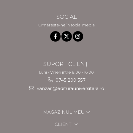
SOCIAL
Urmărește-ne în social media
SUPORT CLIENȚI
Luni - Vineri intre 8.00 - 16.00
0745 200 357
vanzari@editurauniversitara.ro
MAGAZINUL MEU
CLIENȚI