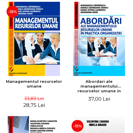
-15%
Managementul resurselor
Abordari ale
umane
managementului
resurselor umane in
practica organizatiei
33,83 Lei
37,00 Lei
28,75 Lei
-15%