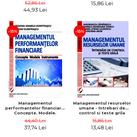
Daniela Georgiana Stancu,
52,86 Lei
15,86 Lei
Georgiana Aron
44,93 Lei
-15%
-15%
Managementul
Managementul resurselor
performantelor financiare.
umane - Intrebari de
Concepte. Modele.
control si teste grila
Instrumente
44,40 Lei
15,86 Lei
37,74 Lei
13,48 Lei