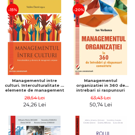
-15%
-20%
Managementul intre
Managementul
culturi. Interculturalitate si
organizatiei in 360 de
elemente de management
intrebari si raspunsuri
comparat - Vadim
comentate - Ion Verboncu
28,54 Lei
63,43 Lei
Dumitrascu
24,26 Lei
50,74 Lei