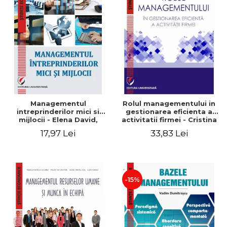
Managementul
Rolul managementului in
intreprinderilor mici si
gestionarea eficienta a
mijlocii - Elena David,
activitatii firmei - Cristina
Mihaela-Mirela Dogaru,
Stefan, Elena David,
17,97 Lei
33,83 Lei
Roxana Carmen Ionescu,
Gabriel Nastase, Mihaela-
Valentina Zaharia
Mirela Dogaru, Valentina
Zaharia
-15%