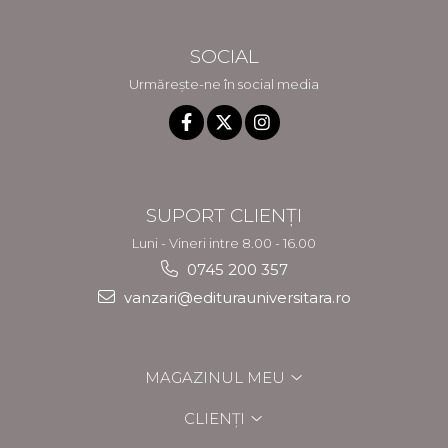
SOCIAL
Urmărește-ne în social media
SUPORT CLIENȚI
Luni - Vineri intre 8.00 - 16.00
0745 200 357
vanzari@editurauniversitara.ro
MAGAZINUL MEU
CLIENȚI