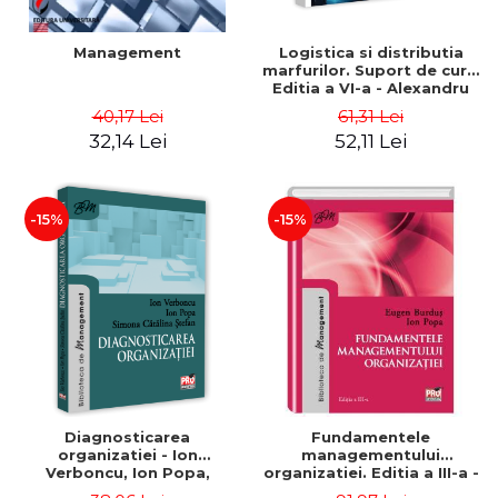
Management
Logistica si distributia
marfurilor. Suport de curs.
Editia a VI-a - Alexandru
Burda
40,17 Lei
61,31 Lei
32,14 Lei
52,11 Lei
-15%
-15%
Diagnosticarea
Fundamentele
organizatiei - Ion
managementului
Verboncu, Ion Popa,
organizatiei. Editia a III-a -
Simona Catalina Stefan
Eugen Burdus, Ion Popa