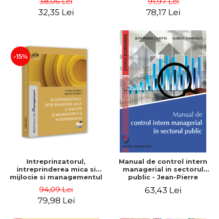
38,06 Lei
91,97 Lei
32,35 Lei
78,17 Lei
-15%
Intreprinzatorul,
Manual de control intern
intreprinderea mica si
managerial in sectorul
mijlocie si managementul
public - Jean-Pierre
intreprenorial - Ovidiu
Garitte, Marius Tomoiala
94,09 Lei
63,43 Lei
Nicolescu, Ciprian
79,98 Lei
Nicolescu