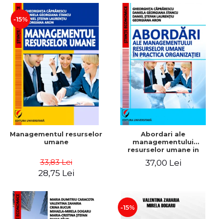
-15%
Managementul resurselor
Abordari ale
umane
managementului
resurselor umane in
practica organizatiei
33,83 Lei
37,00 Lei
28,75 Lei
-15%