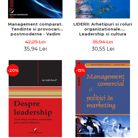
Management comparat.
LIDERII: Arhetipuri si roluri
Tendinte si provocari
organizationale.
postmoderne - Vadim
Leadership si cultura
Dumitrascu
organizationala - Vadim
42,29 Lei
35,94 Lei
Dumitrascu
35,94 Lei
30,55 Lei
-20%
-15%