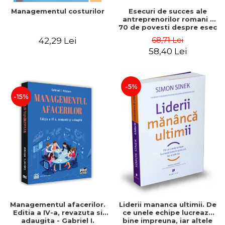
Esecuri de succes ale
Managementul costurilor
antreprenorilor romani -
70 de povesti despre esec
care sa-ti inspire succesul
68,71 Lei
42,29 Lei
58,40 Lei
-5%
-15%
Managementul afacerilor.
Liderii mananca ultimii. De
Editia a IV-a, revazuta si
ce unele echipe lucreaza
adaugita - Gabriel I.
bine impreuna, iar altele