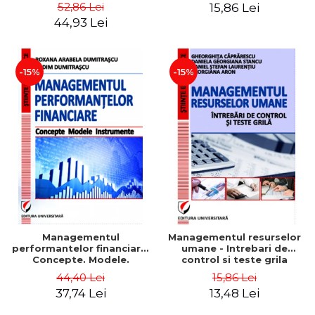
Daniela Georgiana Stancu,
52,86 Lei
15,86 Lei
Georgiana Aron
44,93 Lei
-15%
-15%
Managementul
Managementul resurselor
performantelor financiare.
umane - Intrebari de
Concepte. Modele.
control si teste grila
Instrumente
44,40 Lei
15,86 Lei
37,74 Lei
13,48 Lei