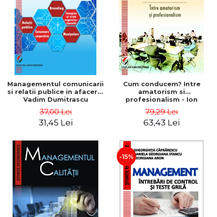
ADMINISTRATIVE
Cum Cumpăr
ȘTIINȚE ECONOMICE
Livrare
ȘTIINȚE EXACTE
Politica de Retur
EDUCAȚIE FIZICĂ ȘI SPORT
Formular de Retur
PREUNIVERSITARIA
Distribuitori
TIMP LIBER
ÎN CURS DE APARIȚIE
Managementul comunicarii
Cum conducem? Intre
si relatii publice in afaceri -
amatorism si
NOUTĂȚI
Vadim Dumitrascu
profesionalism - Ion
Verboncu
PACHETE DE STUDIU
37,00 Lei
79,29 Lei
31,45 Lei
63,43 Lei
PROMOȚIILE LUNII
ULTIMELE EXEMPLARE
-15%