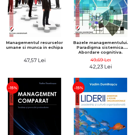
Managementul resurselor
Bazele managementului.
umane si munca in echipa
Paradigma sistemica.
Abordare cognitiva.
Perspectiva
49,69 Lei
47,57 Lei
comportamentala - Vadim
42,23 Lei
Dumitrascu
-15%
-15%