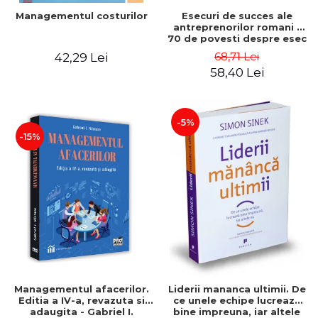
Esecuri de succes ale
Managementul costurilor
antreprenorilor romani -
70 de povesti despre esec
care sa-ti inspire succesul
68,71 Lei
42,29 Lei
58,40 Lei
-5%
-15%
Managementul afacerilor.
Liderii mananca ultimii. De
Editia a IV-a, revazuta si
ce unele echipe lucreaza
adaugita - Gabriel I.
bine impreuna, iar altele