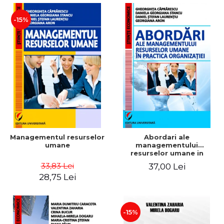
-15%
Managementul resurselor
Abordari ale
umane
managementului
resurselor umane in
practica organizatiei
33,83 Lei
37,00 Lei
28,75 Lei
-15%