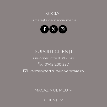
SOCIAL
Urmărește-ne în social media
SUPORT CLIENȚI
Luni - Vineri intre 8.00 - 16.00
0745 200 357
vanzari@editurauniversitara.ro
MAGAZINUL MEU
CLIENȚI