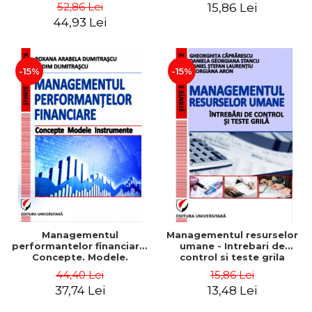
Daniela Georgiana Stancu,
52,86 Lei
15,86 Lei
Georgiana Aron
44,93 Lei
-15%
-15%
Managementul
Managementul resurselor
performantelor financiare.
umane - Intrebari de
Concepte. Modele.
control si teste grila
Instrumente
44,40 Lei
15,86 Lei
37,74 Lei
13,48 Lei