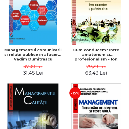
ADMINISTRATIVE
Cum Cumpăr
ȘTIINȚE ECONOMICE
Livrare
ȘTIINȚE EXACTE
Politica de Retur
EDUCAȚIE FIZICĂ ȘI SPORT
Formular de Retur
PREUNIVERSITARIA
Distribuitori
TIMP LIBER
ÎN CURS DE APARIȚIE
Managementul comunicarii
Cum conducem? Intre
si relatii publice in afaceri -
amatorism si
NOUTĂȚI
Vadim Dumitrascu
profesionalism - Ion
Verboncu
PACHETE DE STUDIU
37,00 Lei
79,29 Lei
31,45 Lei
63,43 Lei
PROMOȚIILE LUNII
ULTIMELE EXEMPLARE
-15%