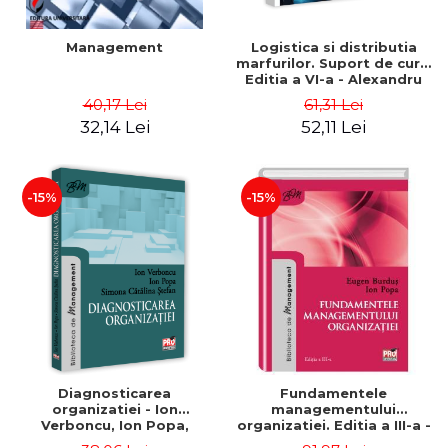
Management
Logistica si distributia
marfurilor. Suport de curs.
Editia a VI-a - Alexandru
Burda
40,17 Lei
61,31 Lei
32,14 Lei
52,11 Lei
-15%
-15%
Diagnosticarea
Fundamentele
organizatiei - Ion
managementului
Verboncu, Ion Popa,
organizatiei. Editia a III-a -
Simona Catalina Stefan
Eugen Burdus, Ion Popa