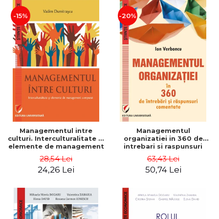
-15%
-20%
Managementul intre
Managementul
culturi. Interculturalitate si
organizatiei in 360 de
elemente de management
intrebari si raspunsuri
comparat - Vadim
comentate - Ion Verboncu
28,54 Lei
63,43 Lei
Dumitrascu
24,26 Lei
50,74 Lei