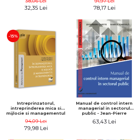
38,06 Lei
91,97 Lei
32,35 Lei
78,17 Lei
-15%
Intreprinzatorul,
Manual de control intern
intreprinderea mica si
managerial in sectorul
mijlocie si managementul
public - Jean-Pierre
intreprenorial - Ovidiu
Garitte, Marius Tomoiala
94,09 Lei
63,43 Lei
Nicolescu, Ciprian
79,98 Lei
Nicolescu