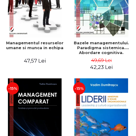
Managementul resurselor
Bazele managementului.
umane si munca in echipa
Paradigma sistemica.
Abordare cognitiva.
Perspectiva
49,69 Lei
47,57 Lei
comportamentala - Vadim
42,23 Lei
Dumitrascu
-15%
-15%