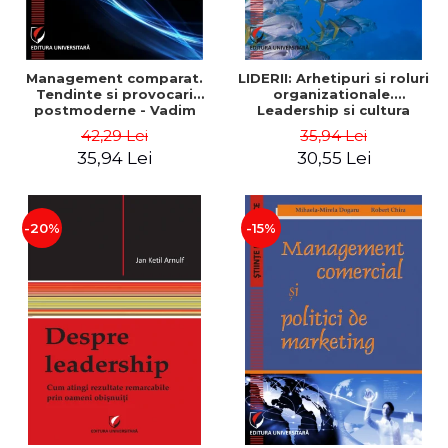
Management comparat.
LIDERII: Arhetipuri si roluri
Tendinte si provocari
organizationale.
postmoderne - Vadim
Leadership si cultura
Dumitrascu
organizationala - Vadim
42,29 Lei
35,94 Lei
Dumitrascu
35,94 Lei
30,55 Lei
-20%
-15%