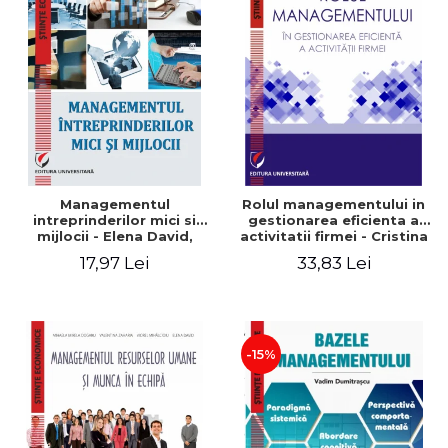
Managementul
Rolul managementului in
intreprinderilor mici si
gestionarea eficienta a
mijlocii - Elena David,
activitatii firmei - Cristina
Mihaela-Mirela Dogaru,
Stefan, Elena David,
17,97 Lei
33,83 Lei
Roxana Carmen Ionescu,
Gabriel Nastase, Mihaela-
Valentina Zaharia
Mirela Dogaru, Valentina
Zaharia
-15%