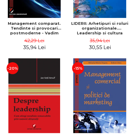
Management comparat.
LIDERII: Arhetipuri si roluri
Tendinte si provocari
organizationale.
postmoderne - Vadim
Leadership si cultura
Dumitrascu
organizationala - Vadim
42,29 Lei
35,94 Lei
Dumitrascu
35,94 Lei
30,55 Lei
-20%
-15%