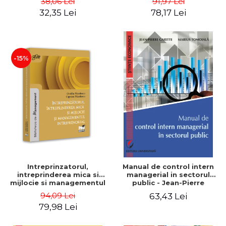
38,06 Lei
91,97 Lei
32,35 Lei
78,17 Lei
-15%
Intreprinzatorul,
Manual de control intern
intreprinderea mica si
managerial in sectorul
mijlocie si managementul
public - Jean-Pierre
intreprenorial - Ovidiu
Garitte, Marius Tomoiala
94,09 Lei
63,43 Lei
Nicolescu, Ciprian
79,98 Lei
Nicolescu