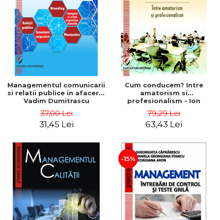
ADMINISTRATIVE
Cum Cumpăr
ȘTIINȚE ECONOMICE
Livrare
ȘTIINȚE EXACTE
Politica de Retur
EDUCAȚIE FIZICĂ ȘI SPORT
Formular de Retur
PREUNIVERSITARIA
Distribuitori
TIMP LIBER
ÎN CURS DE APARIȚIE
Managementul comunicarii
Cum conducem? Intre
si relatii publice in afaceri -
amatorism si
NOUTĂȚI
Vadim Dumitrascu
profesionalism - Ion
Verboncu
PACHETE DE STUDIU
37,00 Lei
79,29 Lei
31,45 Lei
63,43 Lei
PROMOȚIILE LUNII
ULTIMELE EXEMPLARE
-15%