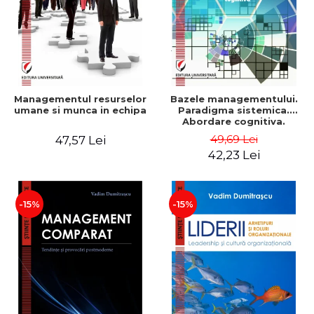
Managementul resurselor
Bazele managementului.
umane si munca in echipa
Paradigma sistemica.
Abordare cognitiva.
Perspectiva
49,69 Lei
47,57 Lei
comportamentala - Vadim
42,23 Lei
Dumitrascu
-15%
-15%