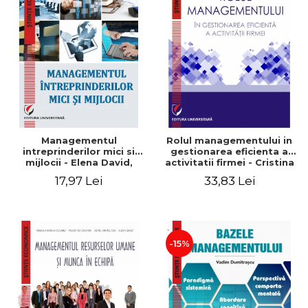
Managementul
Rolul managementului in
intreprinderilor mici si
gestionarea eficienta a
mijlocii - Elena David,
activitatii firmei - Cristina
Mihaela-Mirela Dogaru,
Stefan, Elena David,
17,97 Lei
33,83 Lei
Roxana Carmen Ionescu,
Gabriel Nastase, Mihaela-
Valentina Zaharia
Mirela Dogaru, Valentina
Zaharia
-15%