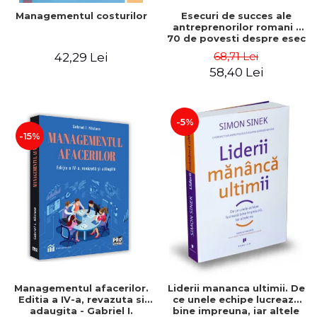
Esecuri de succes ale
Managementul costurilor
antreprenorilor romani -
70 de povesti despre esec
care sa-ti inspire succesul
68,71 Lei
42,29 Lei
58,40 Lei
-5%
-15%
Managementul afacerilor.
Liderii mananca ultimii. De
Editia a IV-a, revazuta si
ce unele echipe lucreaza
adaugita - Gabriel I.
bine impreuna, iar altele