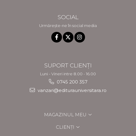
SOCIAL
Urmărește-ne în social media
SUPORT CLIENȚI
Luni - Vineri intre 8.00 - 16.00
0745 200 357
vanzari@editurauniversitara.ro
MAGAZINUL MEU
CLIENȚI