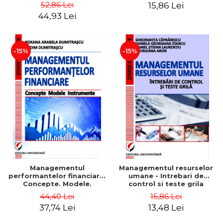
Daniela Georgiana Stancu,
52,86 Lei
15,86 Lei
Georgiana Aron
44,93 Lei
-15%
-15%
Managementul
Managementul resurselor
performantelor financiare.
umane - Intrebari de
Concepte. Modele.
control si teste grila
Instrumente
44,40 Lei
15,86 Lei
37,74 Lei
13,48 Lei