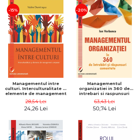
-15%
-20%
Managementul intre
Managementul
culturi. Interculturalitate si
organizatiei in 360 de
elemente de management
intrebari si raspunsuri
comparat - Vadim
comentate - Ion Verboncu
28,54 Lei
63,43 Lei
Dumitrascu
24,26 Lei
50,74 Lei