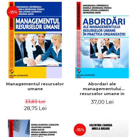
-15%
Managementul resurselor
Abordari ale
umane
managementului
resurselor umane in
practica organizatiei
33,83 Lei
37,00 Lei
28,75 Lei
-15%