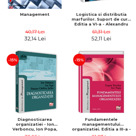
Management
Logistica si distributia
marfurilor. Suport de curs.
Editia a VI-a - Alexandru
Burda
40,17 Lei
61,31 Lei
32,14 Lei
52,11 Lei
-15%
-15%
Diagnosticarea
Fundamentele
organizatiei - Ion
managementului
Verboncu, Ion Popa,
organizatiei. Editia a III-a -
Simona Catalina Stefan
Eugen Burdus, Ion Popa