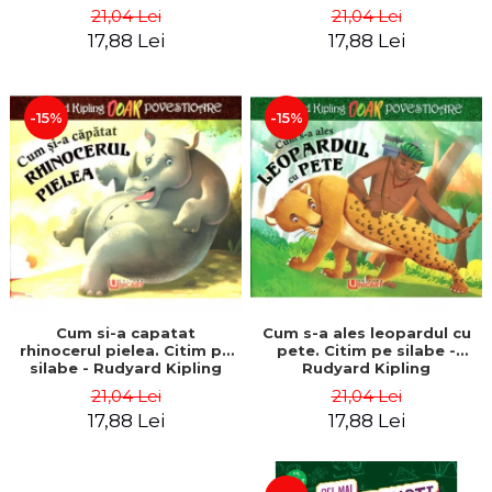
21,04 Lei
21,04 Lei
17,88 Lei
17,88 Lei
-15%
-15%
Cum si-a capatat
Cum s-a ales leopardul cu
rhinocerul pielea. Citim pe
pete. Citim pe silabe -
silabe - Rudyard Kipling
Rudyard Kipling
21,04 Lei
21,04 Lei
17,88 Lei
17,88 Lei