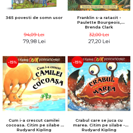
365 povesti de somn usor
Franklin s-a ratacit -
Paulette Bourgeois,
Brenda Clark
94,09 Lei
32,00 Lei
79,98 Lei
27,20 Lei
-15%
-15%
Cum i-a crescut camilei
Crabul care se juca cu
cocoasa. Citim pe silabe -
marea. Citim pe silabe -
Rudyard Kipling
Rudyard Kipling