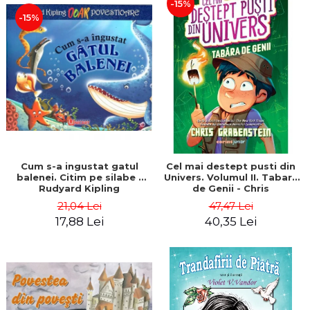
-15%
-15%
Cum s-a ingustat gatul
Cel mai destept pusti din
balenei. Citim pe silabe -
Univers. Volumul II. Tabara
Rudyard Kipling
de Genii - Chris
Grabenstein
21,04 Lei
47,47 Lei
17,88 Lei
40,35 Lei