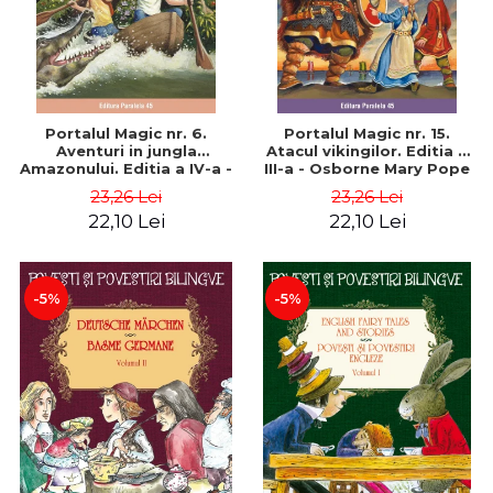
Portalul Magic nr. 6.
Portalul Magic nr. 15.
Aventuri in jungla
Atacul vikingilor. Editia a
Amazonului. Editia a IV-a -
III-a - Osborne Mary Pope
Osborne Mary Pope
23,26 Lei
23,26 Lei
22,10 Lei
22,10 Lei
-5%
-5%