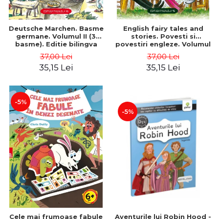
Deutsche Marchen. Basme
English fairy tales and
germane. Volumul II (3
stories. Povesti si
basme). Editie bilingva
povestiri engleze. Volumul
(germana-romana). Editia
I. Editie bilingva (engleza-
37,00 Lei
37,00 Lei
a II-a - Fratii Grimm, Hauff
romana). Editia a II-a -
35,15 Lei
35,15 Lei
Wilhelm
Carroll Lewis, Lawrence
D.H., Wilde Oscar
-5%
-5%
Cele mai frumoase fabule
Aventurile lui Robin Hood -