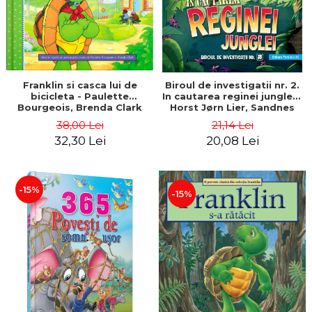
Franklin si casca lui de
Biroul de investigatii nr. 2.
bicicleta - Paulette
In cautarea reginei junglei -
Bourgeois, Brenda Clark
Horst Jørn Lier, Sandnes
Hans Jørgen
38,00 Lei
21,14 Lei
32,30 Lei
20,08 Lei
-15%
-15%