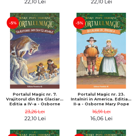
22,10 Lei
22,10 Lei
-5%
-5%
Portalul Magic nr. 7.
Portalul Magic nr. 23.
Vrajitorul din Era Glaciara.
Intalniri in America. Editia a
Editia a IV-a - Osborne
II-a - Osborne Mary Pope
Mary Pope
23,26 Lei
16,91 Lei
22,10 Lei
16,06 Lei