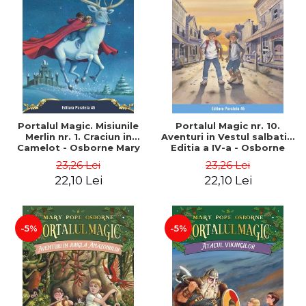
Portalul Magic. Misiunile
Portalul Magic nr. 10.
Merlin nr. 1. Craciun in
Aventuri in Vestul salbatic.
Camelot - Osborne Mary
Editia a IV-a - Osborne
Pope
Mary Pope
23,26 Lei
23,26 Lei
22,10 Lei
22,10 Lei
-5%
-5%