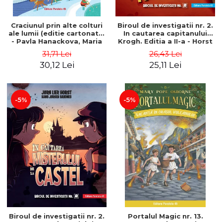
Craciunul prin alte colturi
Biroul de investigatii nr. 2.
ale lumii (editie cartonata)
In cautarea capitanului
- Pavla Hanackova, Maria
Krogh. Editia a II-a - Horst
Neradova
Jørn Lier, Sandnes Hans
31,71 Lei
26,43 Lei
Jørgen
30,12 Lei
25,11 Lei
-5%
-5%
Biroul de investigatii nr. 2.
Portalul Magic nr. 13.