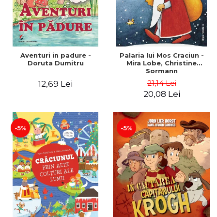
Aventuri in padure -
Palaria lui Mos Craciun -
Doruta Dumitru
Mira Lobe, Christine
Sormann
21,14 Lei
12,69 Lei
20,08 Lei
-5%
-5%