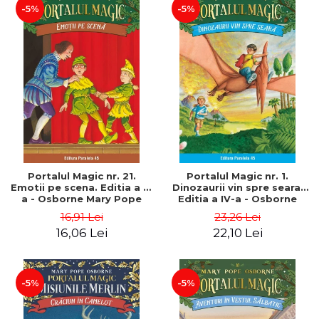
-5%
-5%
Portalul Magic nr. 21.
Portalul Magic nr. 1.
Emotii pe scena. Editia a II-
Dinozaurii vin spre seara.
a - Osborne Mary Pope
Editia a IV-a - Osborne
Mary Pope
16,91 Lei
23,26 Lei
16,06 Lei
22,10 Lei
-5%
-5%