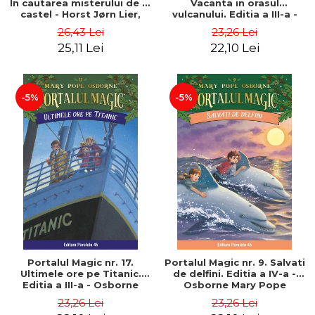
In cautarea misterului de la
Vacanta in orasul
castel - Horst Jørn Lier,
vulcanului. Editia a III-a -
Sandnes Hans Jørgen
Osborne Mary Pope
26,43 Lei
23,26 Lei
25,11 Lei
22,10 Lei
-5%
-5%
Portalul Magic nr. 17.
Portalul Magic nr. 9. Salvati
Ultimele ore pe Titanic.
de delfini. Editia a IV-a -
Editia a III-a - Osborne
Osborne Mary Pope
Mary Pope
23,26 Lei
23,26 Lei