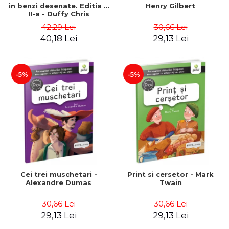
in benzi desenate. Editia a
Henry Gilbert
II-a - Duffy Chris
42,29 Lei
30,66 Lei
40,18 Lei
29,13 Lei
-5%
-5%
Cei trei muschetari -
Print si cersetor - Mark
Alexandre Dumas
Twain
30,66 Lei
30,66 Lei
29,13 Lei
29,13 Lei