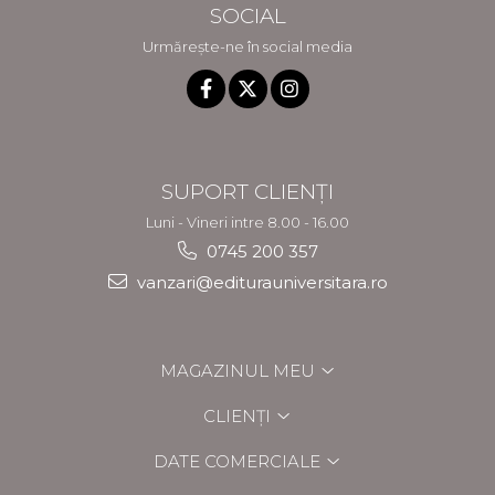
SOCIAL
Urmărește-ne în social media
SUPORT CLIENȚI
Luni - Vineri intre 8.00 - 16.00
0745 200 357
vanzari@editurauniversitara.ro
MAGAZINUL MEU
CLIENȚI
DATE COMERCIALE