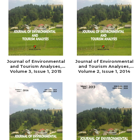
ADMINISTRATIVE
Cum Cumpăr
ȘTIINȚE ECONOMICE
Livrare
ȘTIINȚE EXACTE
Politica de Retur
EDUCAȚIE FIZICĂ ȘI SPORT
Formular de Retur
PREUNIVERSITARIA
Distribuitori
TIMP LIBER
ÎN CURS DE APARIȚIE
Journal of Environmental
Journal of Environmental
NOUTĂȚI
and Tourism Analyses,
and Tourism Analyses,
PACHETE DE STUDIU
Volume 3, Issue 1, 2015
Volume 2, Issue 1, 2014
PROMOȚIILE LUNII
ULTIMELE EXEMPLARE