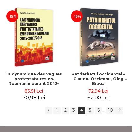
-15%
-15%
La dynamique des vagues
Patriarhatul occidental -
protestataires en
Claudiu Oteleanu, Oleg
Roumanie durant 2012-
Braga
2017/2018 - Iulia-Simina
83,51 Lei
72,94 Lei
Rautu
70,98 Lei
62,00 Lei
1
2
3
4
5
6
10
...