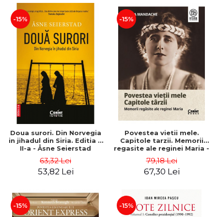
-15%
-15%
Doua surori. Din Norvegia
Povestea vietii mele.
in jihadul din Siria. Editia a
Capitole tarzii. Memorii
II-a - Åsne Seierstad
regasite ale reginei Maria -
Diana Mandache
63,32 Lei
79,18 Lei
53,82 Lei
67,30 Lei
-15%
-15%