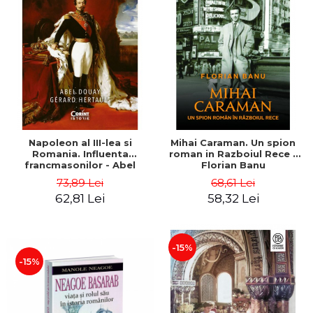
Napoleon al III-lea si
Mihai Caraman. Un spion
Romania. Influenta
roman in Razboiul Rece -
francmasonilor - Abel
Florian Banu
Douay, Gérard Hertault
73,89 Lei
68,61 Lei
62,81 Lei
58,32 Lei
-15%
-15%