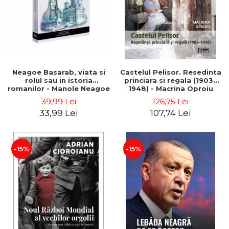
Neagoe Basarab, viata si
Castelul Pelisor. Resedinta
rolul sau in istoria
princiara si regala (1903–
romanilor - Manole Neagoe
1948) - Macrina Oproiu
39,99 Lei
126,75 Lei
33,99 Lei
107,74 Lei
-15%
-15%