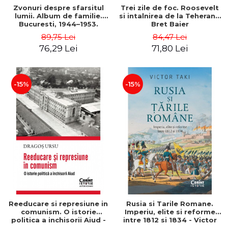
Zvonuri despre sfarsitul
Trei zile de foc. Roosevelt
lumii. Album de familie.
si intalnirea de la Teheran -
Bucuresti, 1944–1953.
Bret Baier
Editia a II-a - Stelian
89,75 Lei
84,47 Lei
Tanase
76,29 Lei
71,80 Lei
-15%
-15%
Reeducare si represiune in
Rusia si Tarile Romane.
comunism. O istorie
Imperiu, elite si reforme
politica a inchisorii Aiud -
intre 1812 si 1834 - Victor