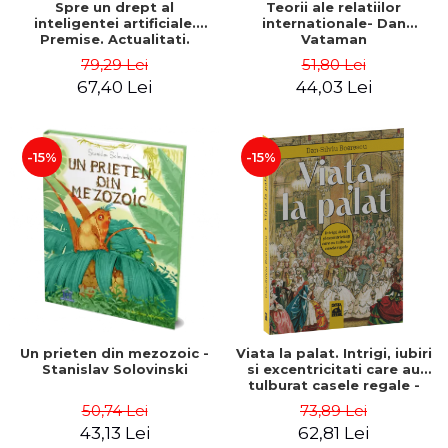
Spre un drept al
Teorii ale relatiilor
inteligentei artificiale.
internationale- Dan
Premise. Actualitati.
Vataman
Perspective - Andrei Dutu-
79,29 Lei
51,80 Lei
Buzura, Gabriel Manu,
67,40 Lei
44,03 Lei
Sorana Popa
-15%
-15%
Un prieten din mezozoic -
Viata la palat. Intrigi, iubiri
Stanislav Solovinski
si excentricitati care au
tulburat casele regale -
Dan-Silviu Boerescu
50,74 Lei
73,89 Lei
43,13 Lei
62,81 Lei