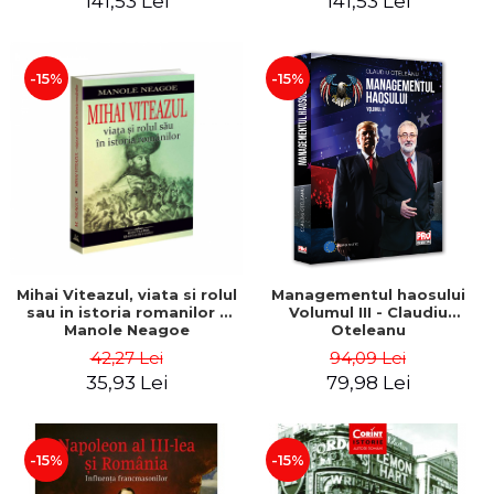
141,53 Lei
141,53 Lei
-15%
-15%
Mihai Viteazul, viata si rolul
Managementul haosului
sau in istoria romanilor -
Volumul III - Claudiu
Manole Neagoe
Oteleanu
42,27 Lei
94,09 Lei
35,93 Lei
79,98 Lei
-15%
-15%