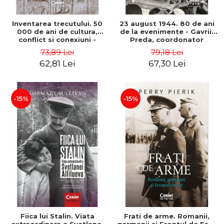
Inventarea trecutului. 50
23 august 1944. 80 de ani
000 de ani de cultura,
de la evenimente - Gavriil
conflict si conexiuni -
Preda, coordonator
Tamim Ansary
73,89 Lei
79,18 Lei
62,81 Lei
67,30 Lei
-15%
-15%
Fiica lui Stalin. Viata
Frati de arme. Romanii,