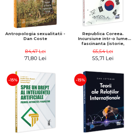
Antropologia sexualitatii -
Republica Coreea.
Dan Coste
Incursiune intr-o lume
fascinanta (istorie,
diplomatie si cultura) -
84,47 Lei
65,54 Lei
Alexandru-Mircea Nedelea,
71,80 Lei
55,71 Lei
Marilena-Oana Nedelea
-15%
-15%