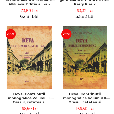
extraordinara a Svetlanei
germanii si Frontul de Est -
Allilueva. Editia a II-a -
Perry Pierik
Rosemary Sullivan
73,89 Lei
63,32 Lei
62,81 Lei
53,82 Lei
-15%
-15%
Deva. Contributii
Deva. Contributii
monografice Volumul I.
monografice Volumul II.
Orasul, cetatea si
Orasul, cetatea si
domeniu. Editia a II-a -
domeniu. Editia a II-a -
166,50 Lei
166,50 Lei
Victor I. Suiaga
Victor I. Suiaga