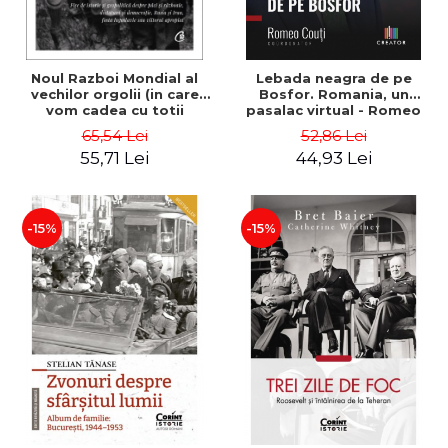
Noul Razboi Mondial al
Lebada neagra de pe
vechilor orgolii (in care
Bosfor. Romania, un
vom cadea cu totii
pasalac virtual - Romeo
prizonieri) - Adrian
Couti
65,54 Lei
52,86 Lei
Cioroianu
55,71 Lei
44,93 Lei
-15%
-15%