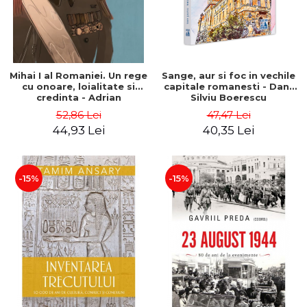
Mihai I al Romaniei. Un rege
Sange, aur si foc in vechile
cu onoare, loialitate si
capitale romanesti - Dan-
credinta - Adrian
Silviu Boerescu
Cioroianu, Mihaela Simina
52,86 Lei
47,47 Lei
44,93 Lei
40,35 Lei
-15%
-15%