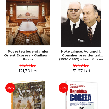
Povestea legendarului
Note zilnice. Volumul I.
Orient Express - Guillaume
Consilier prezidential
Picon
(1990-1992) - Ioan Mircea
Pascu
142,71 Lei
60,79 Lei
121,30 Lei
51,67 Lei
-15%
-15%