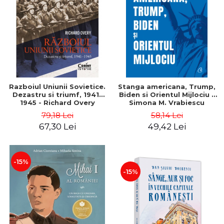
ADMINISTRATIVE
Cum Cumpăr
ȘTIINȚE ECONOMICE
Livrare
ȘTIINȚE EXACTE
Politica de Retur
EDUCAȚIE FIZICĂ ȘI SPORT
Formular de Retur
PREUNIVERSITARIA
Distribuitori
TIMP LIBER
ÎN CURS DE APARIȚIE
Razboiul Uniunii Sovietice.
Stanga americana, Trump,
Dezastru si triumf, 1941–
Biden si Orientul Mijlociu -
NOUTĂȚI
1945 - Richard Overy
Simona M. Vrabiescu
Kleckner
PACHETE DE STUDIU
79,18 Lei
58,14 Lei
67,30 Lei
49,42 Lei
PROMOȚIILE LUNII
ULTIMELE EXEMPLARE
-15%
-15%