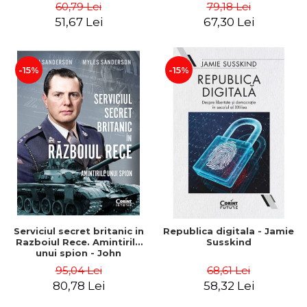
Dragos Ursu
Taki
60,79 Lei
79,18 Lei
51,67 Lei
67,30 Lei
-15%
-15%
Serviciul secret britanic in
Republica digitala - Jamie
Razboiul Rece. Amintirile
Susskind
unui spion - John
Sanderson, Myles
95,04 Lei
68,61 Lei
Sanderson
80,78 Lei
58,32 Lei