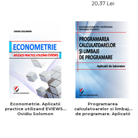
Patrascu
Maria Mihaela Iordache
20,37 Lei
Econometrie. Aplicatii
Programarea
practice utilizand EVIEWS -
calculatoarelor si limbaje
Ovidiu Solomon
de programare. Aplicatii
de laborator - Nirvana
Popescu, Bogdan-Dumitru
Tiganoaia