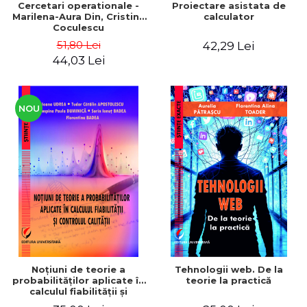
Cercetari operationale -
Proiectare asistata de
Marilena-Aura Din, Cristina
calculator
Coculescu
51,80 Lei
42,29 Lei
44,03 Lei
NOU
Noţiuni de teorie a
Tehnologii web. De la
probabilităţilor aplicate în
teorie la practică
calculul fiabilităţii şi
controlul calităţii