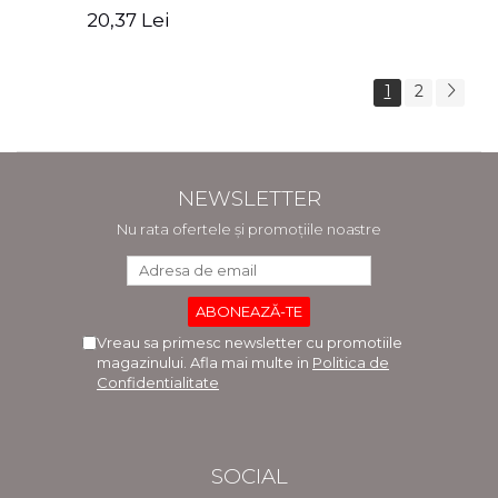
Zaharia, Cristina Oprea
Cristian Vasile, Ana
20,37 Lei
Brandusa Pavel
1
2
NEWSLETTER
Nu rata ofertele și promoțiile noastre
Vreau sa primesc newsletter cu promotiile
magazinului. Afla mai multe in
Politica de
Confidentialitate
SOCIAL