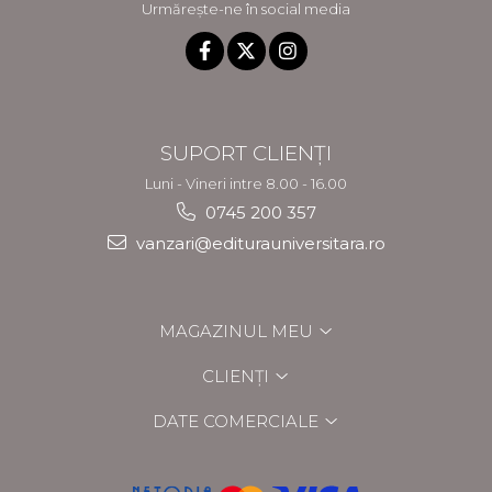
Urmărește-ne în social media
SUPORT CLIENȚI
Luni - Vineri intre 8.00 - 16.00
0745 200 357
vanzari@editurauniversitara.ro
MAGAZINUL MEU
CLIENȚI
DATE COMERCIALE