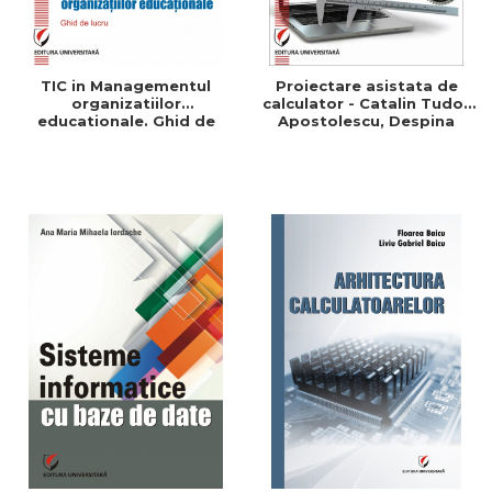
TIC in Managementul
Proiectare asistata de
organizatiilor
calculator - Catalin Tudor
educationale. Ghid de
Apostolescu, Despina
lucru - Adrian Bradut
Paula Duminica,
Apostol
Constantin Udrea