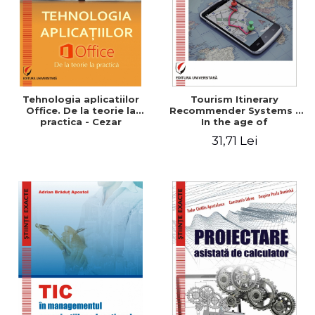
Tehnologia aplicatiilor
Tourism Itinerary
Office. De la teorie la
Recommender Systems -
practica - Cezar
In the age of
Mihalcescu, Beatrice Sion,
personalization and
31,71 Lei
Ana Maria Mihaela Iordache
crowdsourcing