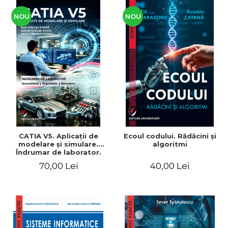
NOU
NOU
CATIA V5. Aplicaţii de
Ecoul codului. Rădăcini şi
modelare şi simulare.
algoritmi
Îndrumar de laborator.
Pentru uzul studenţilor din
70,00 Lei
40,00 Lei
facultăţile cu profil
mecanic