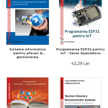
Sisteme informatice
Programarea ESP32 pentru
pentru afaceri &
IoT - Sever Spanulescu
gestionarea,
tranzactionarea si
42,29 Lei
securitatea datelor -
Bogdan-Dumitru
Tiganoaia, Alexandra
Suzana Cernian