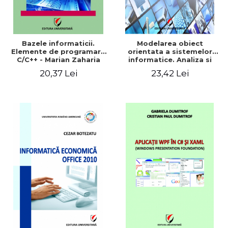
Bazele informaticii.
Modelarea obiect
Elemente de programare
orientata a sistemelor
C/C++ - Marian Zaharia
informatice. Analiza si
proiectare OMT, UML si
20,37 Lei
23,42 Lei
Rational Rose - Ionel Iacob