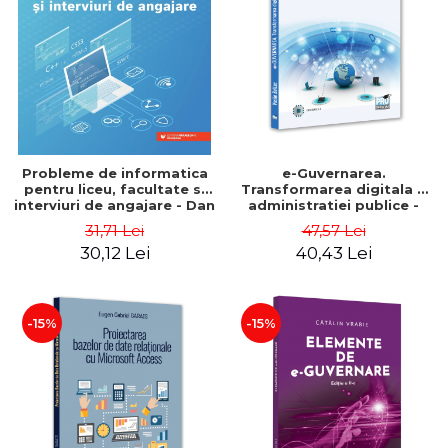
ADMINISTRATIVE
Cum Cumpăr
ȘTIINȚE ECONOMICE
Livrare
ȘTIINȚE EXACTE
Politica de Retur
EDUCAȚIE FIZICĂ ȘI SPORT
Formular de Retur
PREUNIVERSITARIA
Distribuitori
TIMP LIBER
ÎN CURS DE APARIȚIE
Probleme de informatica
e-Guvernarea.
pentru liceu, facultate si
Transformarea digitala a
NOUTĂȚI
interviuri de angajare - Dan
administratiei publice -
Pracsiu
Vasile Baltac
PACHETE DE STUDIU
31,71 Lei
47,57 Lei
30,12 Lei
40,43 Lei
PROMOȚIILE LUNII
ULTIMELE EXEMPLARE
-15%
-15%