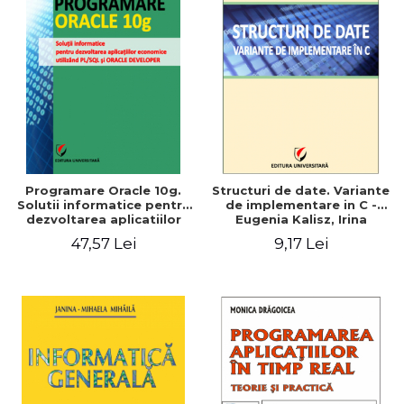
Programare Oracle 10g.
Structuri de date. Variante
Solutii informatice pentru
de implementare in C -
dezvoltarea aplicatiilor
Eugenia Kalisz, Irina
economice utilizand
Georgiana Mocanu
47,57 Lei
9,17 Lei
PL/SQL si ORACLE
DEVELOPER - Ionel Iacob