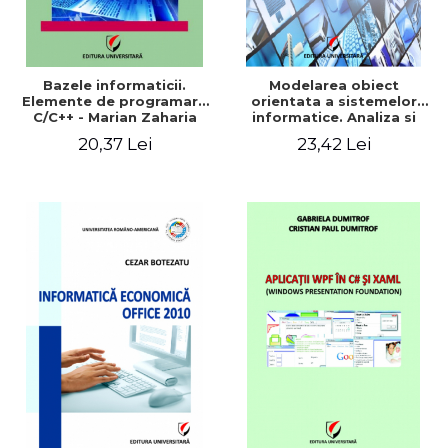
Bazele informaticii.
Modelarea obiect
Elemente de programare
orientata a sistemelor
C/C++ - Marian Zaharia
informatice. Analiza si
proiectare OMT, UML si
20,37 Lei
23,42 Lei
Rational Rose - Ionel Iacob