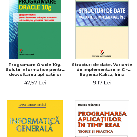
Programare Oracle 10g.
Structuri de date. Variante
Solutii informatice pentru
de implementare in C -
dezvoltarea aplicatiilor
Eugenia Kalisz, Irina
economice utilizand
Georgiana Mocanu
47,57 Lei
9,17 Lei
PL/SQL si ORACLE
DEVELOPER - Ionel Iacob