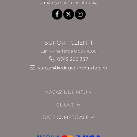
Urmărește-ne în social media
SUPORT CLIENȚI
Luni - Vineri intre 8.00 - 16.00
0745 200 357
vanzari@editurauniversitara.ro
MAGAZINUL MEU
CLIENȚI
DATE COMERCIALE