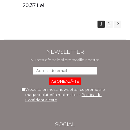
Zaharia, Cristina Oprea
Cristian Vasile, Ana
20,37 Lei
Brandusa Pavel
1
2
NEWSLETTER
Nu rata ofertele și promoțiile noastre
Vreau sa primesc newsletter cu promotiile
magazinului. Afla mai multe in
Politica de
Confidentialitate
SOCIAL