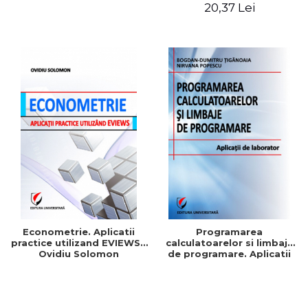
Patrascu
Maria Mihaela Iordache
20,37 Lei
Econometrie. Aplicatii
Programarea
practice utilizand EVIEWS -
calculatoarelor si limbaje
Ovidiu Solomon
de programare. Aplicatii
de laborator - Nirvana
Popescu, Bogdan-Dumitru
Tiganoaia