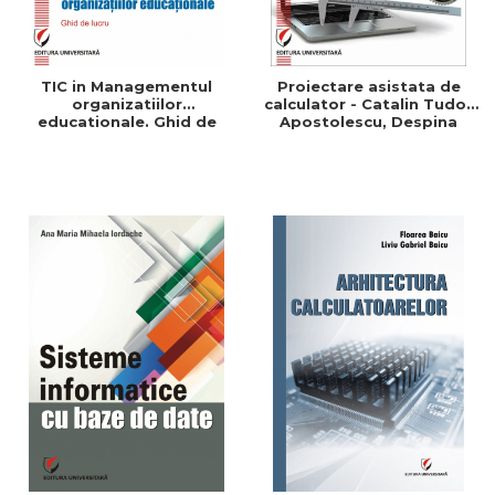
TIC in Managementul
Proiectare asistata de
organizatiilor
calculator - Catalin Tudor
educationale. Ghid de
Apostolescu, Despina
lucru - Adrian Bradut
Paula Duminica,
Apostol
Constantin Udrea