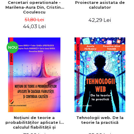
Cercetari operationale -
Proiectare asistata de
Marilena-Aura Din, Cristina
calculator
Coculescu
51,80 Lei
42,29 Lei
44,03 Lei
NOU
Noţiuni de teorie a
Tehnologii web. De la
probabilităţilor aplicate în
teorie la practică
calculul fiabilităţii şi
controlul calităţii