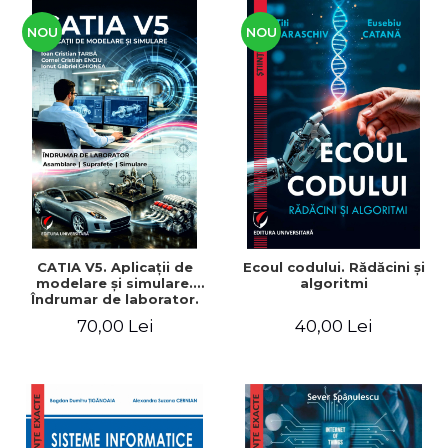
NOU
NOU
CATIA V5. Aplicaţii de
Ecoul codului. Rădăcini şi
modelare şi simulare.
algoritmi
Îndrumar de laborator.
Pentru uzul studenţilor din
70,00 Lei
40,00 Lei
facultăţile cu profil
mecanic