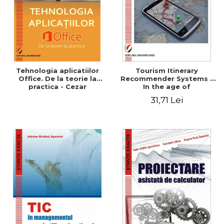
Tehnologia aplicatiilor
Tourism Itinerary
Office. De la teorie la
Recommender Systems -
practica - Cezar
In the age of
Mihalcescu, Beatrice Sion,
personalization and
31,71 Lei
Ana Maria Mihaela Iordache
crowdsourcing