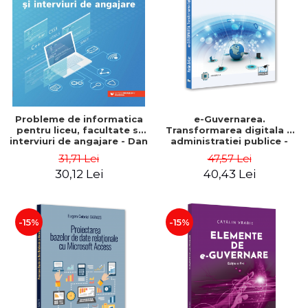
ADMINISTRATIVE
Cum Cumpăr
ȘTIINȚE ECONOMICE
Livrare
ȘTIINȚE EXACTE
Politica de Retur
EDUCAȚIE FIZICĂ ȘI SPORT
Formular de Retur
PREUNIVERSITARIA
Distribuitori
TIMP LIBER
ÎN CURS DE APARIȚIE
Probleme de informatica
e-Guvernarea.
pentru liceu, facultate si
Transformarea digitala a
NOUTĂȚI
interviuri de angajare - Dan
administratiei publice -
Pracsiu
Vasile Baltac
PACHETE DE STUDIU
31,71 Lei
47,57 Lei
30,12 Lei
40,43 Lei
PROMOȚIILE LUNII
ULTIMELE EXEMPLARE
-15%
-15%