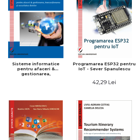
Sisteme informatice
Programarea ESP32 pentru
pentru afaceri &
IoT - Sever Spanulescu
gestionarea,
tranzactionarea si
42,29 Lei
securitatea datelor -
Bogdan-Dumitru
Tiganoaia, Alexandra
Suzana Cernian