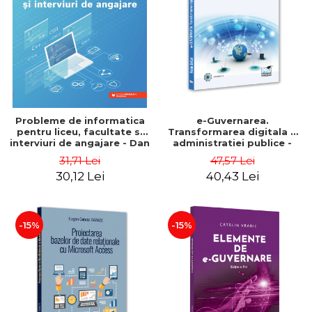
ADMINISTRATIVE
Cum Cumpăr
ȘTIINȚE ECONOMICE
Livrare
ȘTIINȚE EXACTE
Politica de Retur
EDUCAȚIE FIZICĂ ȘI SPORT
Formular de Retur
PREUNIVERSITARIA
Distribuitori
TIMP LIBER
ÎN CURS DE APARIȚIE
Probleme de informatica
e-Guvernarea.
pentru liceu, facultate si
Transformarea digitala a
NOUTĂȚI
interviuri de angajare - Dan
administratiei publice -
Pracsiu
Vasile Baltac
PACHETE DE STUDIU
31,71 Lei
47,57 Lei
30,12 Lei
40,43 Lei
PROMOȚIILE LUNII
ULTIMELE EXEMPLARE
-15%
-15%