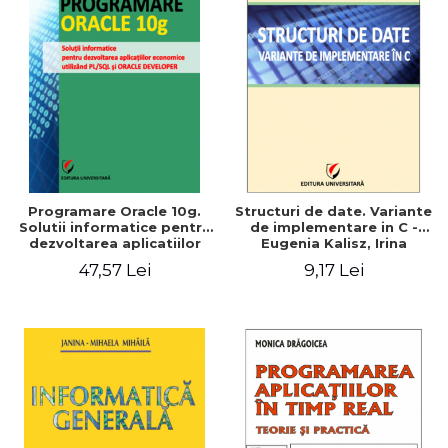
Programare Oracle 10g.
Structuri de date. Variante
Solutii informatice pentru
de implementare in C -
dezvoltarea aplicatiilor
Eugenia Kalisz, Irina
economice utilizand
Georgiana Mocanu
47,57 Lei
9,17 Lei
PL/SQL si ORACLE
DEVELOPER - Ionel Iacob