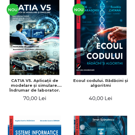
NOU
NOU
CATIA V5. Aplicaţii de
Ecoul codului. Rădăcini şi
modelare şi simulare.
algoritmi
Îndrumar de laborator.
Pentru uzul studenţilor din
70,00 Lei
40,00 Lei
facultăţile cu profil
mecanic