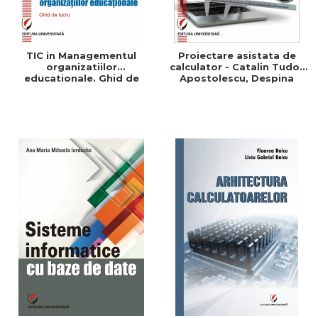
TIC in Managementul
Proiectare asistata de
organizatiilor
calculator - Catalin Tudor
educationale. Ghid de
Apostolescu, Despina
lucru - Adrian Bradut
Paula Duminica,
Apostol
Constantin Udrea