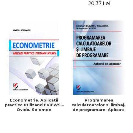
Patrascu
Maria Mihaela Iordache
20,37 Lei
Econometrie. Aplicatii
Programarea
practice utilizand EVIEWS -
calculatoarelor si limbaje
Ovidiu Solomon
de programare. Aplicatii
de laborator - Nirvana
Popescu, Bogdan-Dumitru
Tiganoaia