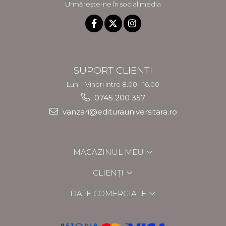
Urmărește-ne în social media
SUPORT CLIENȚI
Luni - Vineri intre 8.00 - 16.00
0745 200 357
vanzari@editurauniversitara.ro
MAGAZINUL MEU
CLIENȚI
DATE COMERCIALE