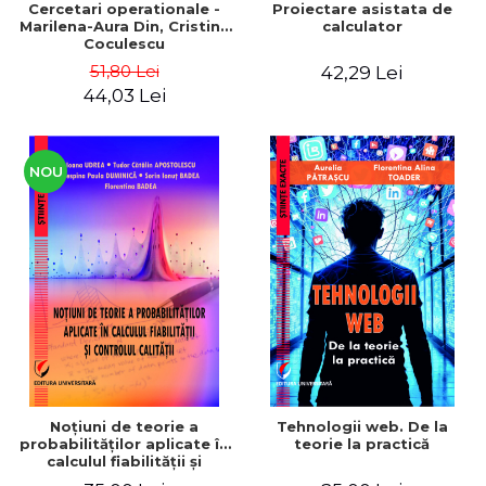
Cercetari operationale -
Proiectare asistata de
Marilena-Aura Din, Cristina
calculator
Coculescu
51,80 Lei
42,29 Lei
44,03 Lei
NOU
Noţiuni de teorie a
Tehnologii web. De la
probabilităţilor aplicate în
teorie la practică
calculul fiabilităţii şi
controlul calităţii