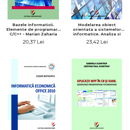
Bazele informaticii.
Modelarea obiect
Elemente de programare
orientata a sistemelor
C/C++ - Marian Zaharia
informatice. Analiza si
proiectare OMT, UML si
20,37 Lei
23,42 Lei
Rational Rose - Ionel Iacob