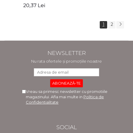
Zaharia, Cristina Oprea
Cristian Vasile, Ana
20,37 Lei
Brandusa Pavel
1
2
NEWSLETTER
Nu rata ofertele și promoțiile noastre
Vreau sa primesc newsletter cu promotiile
magazinului. Afla mai multe in
Politica de
Confidentialitate
SOCIAL