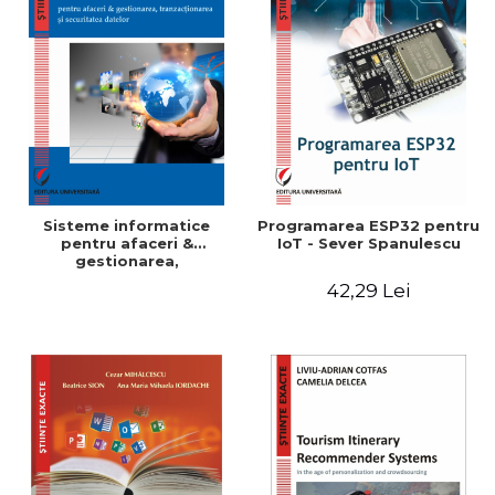
Sisteme informatice
Programarea ESP32 pentru
pentru afaceri &
IoT - Sever Spanulescu
gestionarea,
tranzactionarea si
42,29 Lei
securitatea datelor -
Bogdan-Dumitru
Tiganoaia, Alexandra
Suzana Cernian