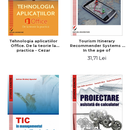
Tehnologia aplicatiilor
Tourism Itinerary
Office. De la teorie la
Recommender Systems -
practica - Cezar
In the age of
Mihalcescu, Beatrice Sion,
personalization and
31,71 Lei
Ana Maria Mihaela Iordache
crowdsourcing