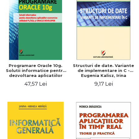
Programare Oracle 10g.
Structuri de date. Variante
Solutii informatice pentru
de implementare in C -
dezvoltarea aplicatiilor
Eugenia Kalisz, Irina
economice utilizand
Georgiana Mocanu
47,57 Lei
9,17 Lei
PL/SQL si ORACLE
DEVELOPER - Ionel Iacob