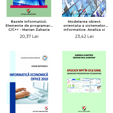
Bazele informaticii.
Modelarea obiect
Elemente de programare
orientata a sistemelor
C/C++ - Marian Zaharia
informatice. Analiza si
proiectare OMT, UML si
20,37 Lei
23,42 Lei
Rational Rose - Ionel Iacob