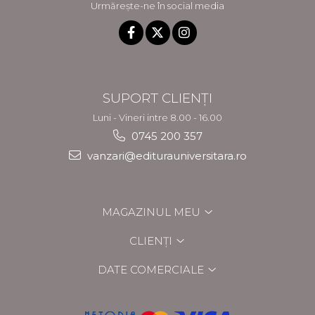
Urmărește-ne în social media
SUPORT CLIENȚI
Luni - Vineri intre 8.00 - 16.00
0745 200 357
vanzari@editurauniversitara.ro
MAGAZINUL MEU
CLIENȚI
DATE COMERCIALE