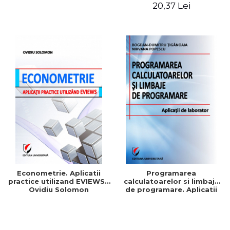
Patrascu
Maria Mihaela Iordache
20,37 Lei
Econometrie. Aplicatii
Programarea
practice utilizand EVIEWS -
calculatoarelor si limbaje
Ovidiu Solomon
de programare. Aplicatii
de laborator - Nirvana
Popescu, Bogdan-Dumitru
Tiganoaia