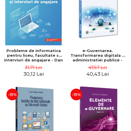
ADMINISTRATIVE
Cum Cumpăr
ȘTIINȚE ECONOMICE
Livrare
ȘTIINȚE EXACTE
Politica de Retur
EDUCAȚIE FIZICĂ ȘI SPORT
Formular de Retur
PREUNIVERSITARIA
Distribuitori
TIMP LIBER
ÎN CURS DE APARIȚIE
Probleme de informatica
e-Guvernarea.
pentru liceu, facultate si
Transformarea digitala a
NOUTĂȚI
interviuri de angajare - Dan
administratiei publice -
Pracsiu
Vasile Baltac
PACHETE DE STUDIU
31,71 Lei
47,57 Lei
30,12 Lei
40,43 Lei
PROMOȚIILE LUNII
ULTIMELE EXEMPLARE
-15%
-15%