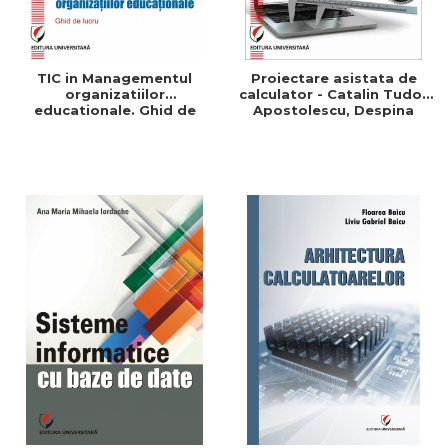
TIC in Managementul
Proiectare asistata de
organizatiilor
calculator - Catalin Tudor
educationale. Ghid de
Apostolescu, Despina
lucru - Adrian Bradut
Paula Duminica,
Apostol
Constantin Udrea