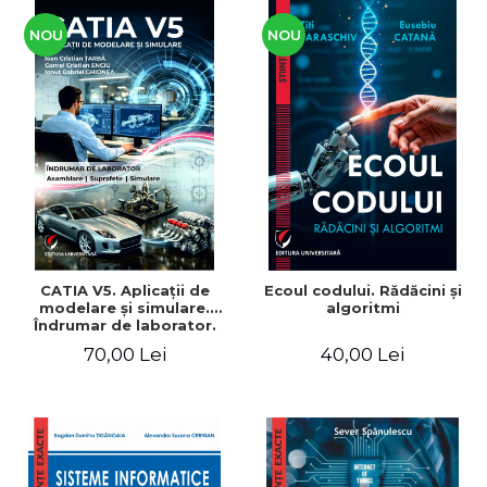
NOU
NOU
CATIA V5. Aplicaţii de
Ecoul codului. Rădăcini şi
modelare şi simulare.
algoritmi
Îndrumar de laborator.
Pentru uzul studenţilor din
70,00 Lei
40,00 Lei
facultăţile cu profil
mecanic