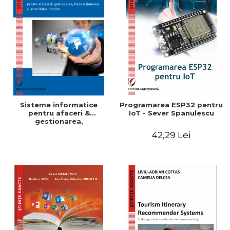
Sisteme informatice
Programarea ESP32 pentru
pentru afaceri &
IoT - Sever Spanulescu
gestionarea,
tranzactionarea si
42,29 Lei
securitatea datelor -
Bogdan-Dumitru
Tiganoaia, Alexandra
Suzana Cernian