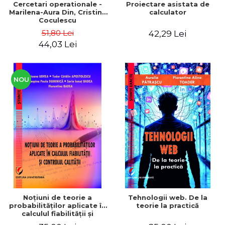
Cercetari operationale -
Proiectare asistata de
Marilena-Aura Din, Cristina
calculator
Coculescu
51,80 Lei
42,29 Lei
44,03 Lei
NOU
Noţiuni de teorie a
Tehnologii web. De la
probabilităţilor aplicate în
teorie la practică
calculul fiabilităţii şi
controlul calităţii