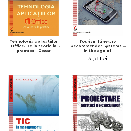
Tehnologia aplicatiilor
Tourism Itinerary
Office. De la teorie la
Recommender Systems -
practica - Cezar
In the age of
Mihalcescu, Beatrice Sion,
personalization and
31,71 Lei
Ana Maria Mihaela Iordache
crowdsourcing