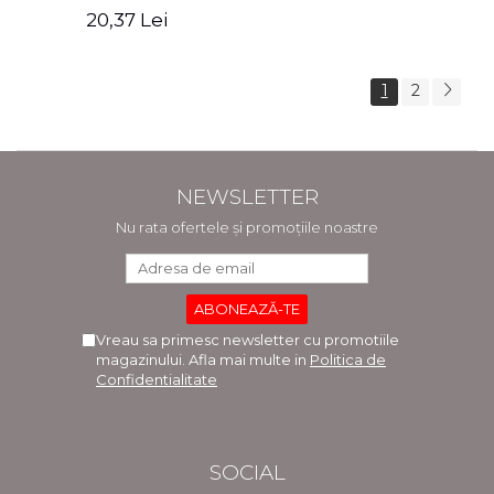
Zaharia, Cristina Oprea
Cristian Vasile, Ana
20,37 Lei
Brandusa Pavel
1
2
NEWSLETTER
Nu rata ofertele și promoțiile noastre
Vreau sa primesc newsletter cu promotiile
magazinului. Afla mai multe in
Politica de
Confidentialitate
SOCIAL