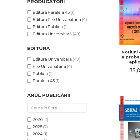
PRODUCĂTORI
Editura Paralela 45
(1)
Editura Pro Universitaria
(4)
Editura Publica
(1)
Editura Universitară
(49)
EDITURA
Noţiuni 
a probab
Editura Universitară
(49)
aplic
Pro Universitaria
(4)
calculul 
35,0
şi co
Publica
(1)
cal
Paralela 45
(1)
ANUL PUBLICĂRII
2026
(2)
2025
(7)
2024
(1)