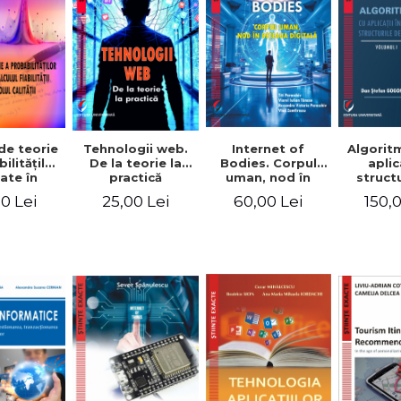
de teorie
Internet of
Algorit
Tehnologii web.
ilităţilor
Bodies. Corpul
aplic
De la teorie la
ate în
uman, nod în
struct
practică
fiabilităţii
reţeaua digitală
date. V
0 Lei
60,00 Lei
150,
25,00 Lei
ntrolul
ităţii