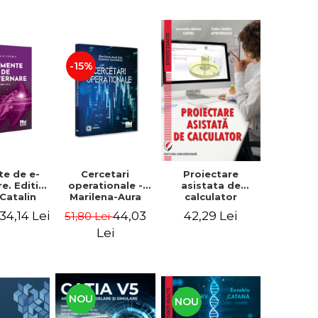
-15%
te de e-
Cercetari
Proiectare
e. Editia
operationale -
asistata de
- Catalin
Marilena-Aura
calculator
abie
Din, Cristina
34,14 Lei
44,03
42,29 Lei
51,80 Lei
Coculescu
Lei
NOU
NOU