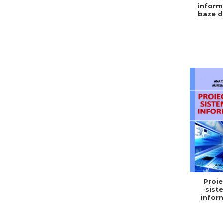
inform
baze d
Ana 
Mihaela
Proie
sist
inform
Aurelia 
Ana Ta