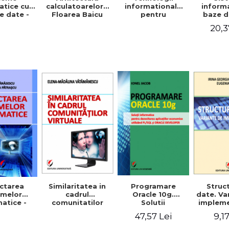
informationale
atice cu
calculatoarelor -
inform
pentru
e date -
Floarea Baicu
baze d
managementul
Maria
Aplicati
20,3
documentelor -
 Iordache
in Acce
Aurelia Patrascu
Maria 
Ior
Similaritatea in
Programare
ctarea
Struc
cadrul
Oracle 10g.
emelor
date. Va
comunitatilor
Solutii
atice -
impleme
virtuale - Elena-
informatice
Patrascu,
C - E
47,57 Lei
9,1
Madalina
pentru
nasescu
Kalisz
Vatamanescu
dezvoltarea
Geor