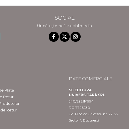
SOCIAL
Urmărește-ne în social media
DATE COMERCIALE
e Plată
SC EDITURA
UNIVERSITARĂ SRL
de Retur
J40/29211/1994
 Produselor
RO 7726230
 de Retur
Bd. Nicolae Bălcescu nr. 27-33
Sector 1, București