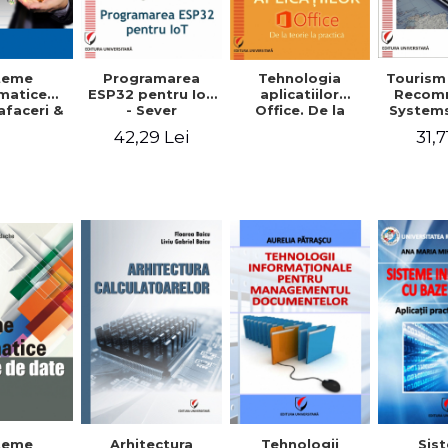
teme
Programarea
Tehnologia
Tourism 
matice
ESP32 pentru IoT
aplicatiilor
Recom
afaceri &
- Sever
Office. De la
Systems
onarea,
Spanulescu
teorie la practica
ag
42,29 Lei
31,7
tionarea
- Cezar
persona
uritatea
Mihalcescu,
a
lor -
Beatrice Sion,
crowds
-Dumitru
Ana Maria
noaia,
Mihaela Iordache
ra Suzana
nian
Tehnologii
teme
Arhitectura
Sis