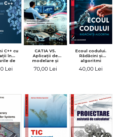
mi C++ cu
Ecoul codului.
CATIA V5.
aţii în
Rădăcini şi
Aplicaţii de
urile de
algoritmi
modelare şi
ol. I-II
simulare.
00 Lei
40,00 Lei
70,00 Lei
Îndrumar de
laborator. Pentru
uzul studenţilor
din facultăţile cu
profil mecanic