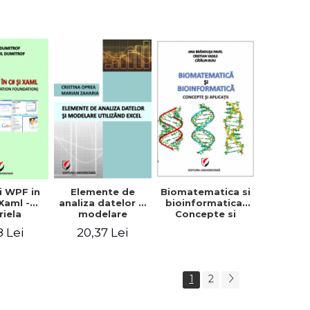
canu
Biomatematica si
ii WPF in
Elemente de
bioinformatica.
 Xaml -
analiza datelor si
Concepte si
riela
modelare
aplicatii - Catalin
trof,
utilizand Excel -
8 Lei
20,37 Lei
Buiu, Cristian
an Paul
Marian Zaharia,
Vasile, Ana
itrof
Cristina Oprea
Brandusa Pavel
1
2