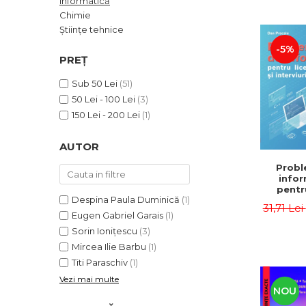
Informatică
ADMINISTRATIVE
Cum Cumpăr
Chimie
ȘTIINȚE ECONOMICE
Livrare
Științe tehnice
ȘTIINȚE EXACTE
-5%
Politica de Retur
PREȚ
EDUCAȚIE FIZICĂ ȘI SPORT
Formular de Retur
PREUNIVERSITARIA
Sub 50 Lei
(51)
Distribuitori
TIMP LIBER
50 Lei - 100 Lei
(3)
ÎN CURS DE APARIȚIE
150 Lei - 200 Lei
(1)
NOUTĂȚI
AUTOR
PACHETE DE STUDIU
Probl
PROMOȚIILE LUNII
infor
pentru
ULTIMELE EXEMPLARE
Despina Paula Duminică
(1)
facul
31,71 Lei
interv
Eugen Gabriel Garais
(1)
angaja
Sorin Ioniţescu
(3)
Pra
Mircea Ilie Barbu
(1)
Titi Paraschiv
(1)
Vezi mai multe
NOU