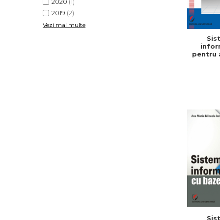
2020
(1)
2019
(2)
Vezi mai multe
Sis
infor
pentru 
gesti
tranzac
si sec
date
Bogdan
Tiga
Alexand
Cer
Sis