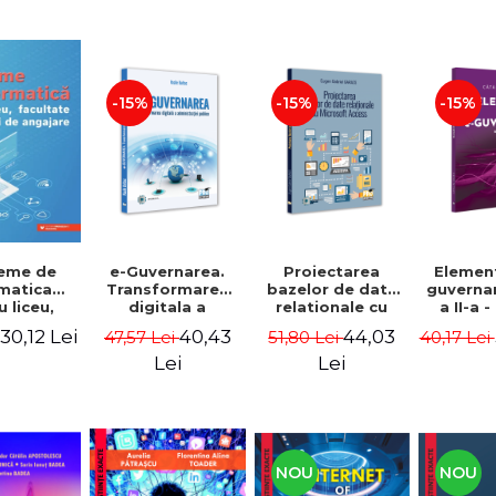
-15%
-15%
-15%
e-Guvernarea.
Proiectarea
Elemen
eme de
Transformarea
bazelor de date
guvernar
matica
digitala a
relationale cu
a II-a 
 liceu,
administratiei
Microsoft Access
Vr
tate si
40,43
44,03
30,12 Lei
47,57 Lei
51,80 Lei
40,17 Lei
publice - Vasile
- Eugen Gabriel
iuri de
Baltac
Garais
re - Dan
Lei
Lei
csiu
NOU
NOU