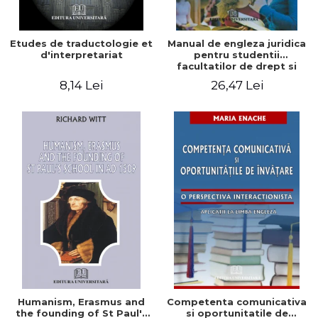
Etudes de traductologie et
Manual de engleza juridica
d'interpretariat
pentru studentii
facultatilor de drept si
pentru juristi - Claudia
8,14 Lei
26,47 Lei
Vlaicu
Humanism, Erasmus and
Competenta comunicativa
the founding of St Paul's
si oportunitatile de