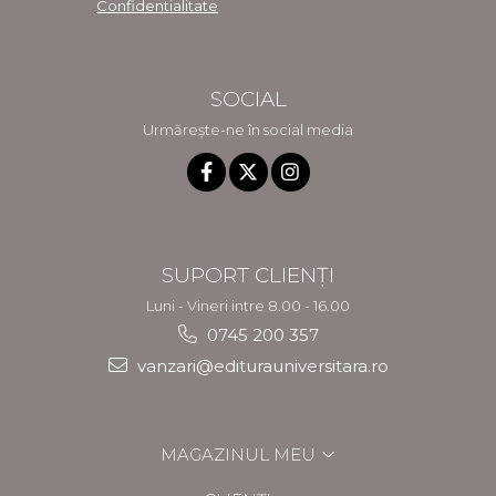
Confidentialitate
SOCIAL
Urmărește-ne în social media
SUPORT CLIENȚI
Luni - Vineri intre 8.00 - 16.00
0745 200 357
vanzari@editurauniversitara.ro
MAGAZINUL MEU