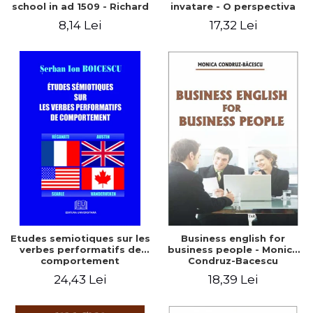
school in ad 1509 - Richard
invatare - O perspectiva
Witt
interactionista - Aplicatii la
8,14 Lei
17,32 Lei
limba engleza - Maria
Enache
Etudes semiotiques sur les
Business english for
verbes performatifs de
business people - Monica
comportement
Condruz-Bacescu
24,43 Lei
18,39 Lei