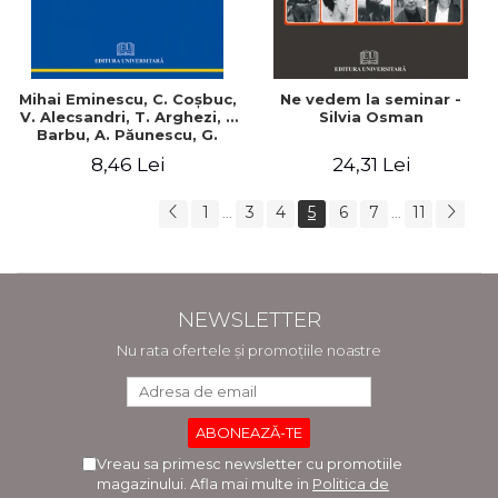
Mihai Eminescu, C. Coşbuc,
Ne vedem la seminar -
V. Alecsandri, T. Arghezi, I.
Silvia Osman
Barbu, A. Păunescu, G.
Bacovia, R. Gyr -
8,46 Lei
24,31 Lei
Comparaţii statistico-
informaţionale - Ilie Torsan
1
3
4
5
6
7
11
...
...
NEWSLETTER
Nu rata ofertele și promoțiile noastre
Vreau sa primesc newsletter cu promotiile
magazinului. Afla mai multe in
Politica de