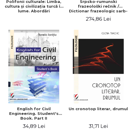
Polifonii culturale: Limba,
Srpsko-rumunski
cultura și civilizația turcă în
frazeološki rečnik /
lume. Abordări
Dictionar frazeologic sarb-
interdisciplinare / Kültürel
roman/ Vol. 1.: A-NJ si Vol.
274,86 Lei
Çokseslilik: Dünyada Türk
2.: O-Ž
Dili, Kültürü ve Medeniyeti.
DisiplinlerarasıYaklaşımlar/
Cultural Pol
English for Civil
Un cronotop literar, drumul
Engineering. Student's
Book. Part II
34,89 Lei
31,71 Lei